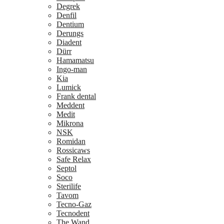
Degrek
Denfil
Dentium
Derungs
Diadent
Dürr
Hamamatsu
Ingo-man
Kia
Lumick
Frank dental
Meddent
Medit
Mikrona
NSK
Romidan
Rossicaws
Safe Relax
Septol
Soco
Sterilife
Tavom
Tecno-Gaz
Tecnodent
The Wand