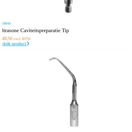
eddent
Ultrasone Caviteitspreparatie Tip
€
49,50
excl. BTW
Bekijk product