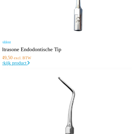
eddent
Ultrasone Endodontische Tip
€
49,50
excl. BTW
Bekijk product