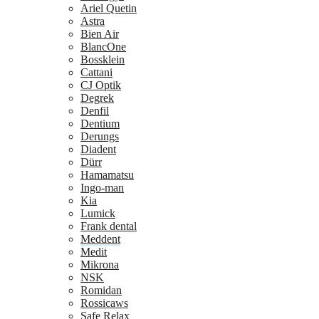
Ariel Quetin
Astra
Bien Air
BlancOne
Bossklein
Cattani
CJ Optik
Degrek
Denfil
Dentium
Derungs
Diadent
Dürr
Hamamatsu
Ingo-man
Kia
Lumick
Frank dental
Meddent
Medit
Mikrona
NSK
Romidan
Rossicaws
Safe Relax