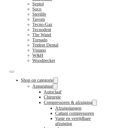
Septol
Soco
Sterilife
Tavom
Tecno-Gaz
Tecnodent
The Wand
Tornado
Trident Dental
Visiano
W&H
Woodpecker
Shop op categorie
Apparatuur
Autoclaaf
Chirurgie
Compressoren & afzuiging
Afzuigslangen
Cattani compressoren
Vaste en verrijdbare
afzuiging