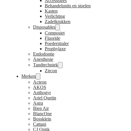
Accessoires
Behandelunits en stoelen
Kasten
Verlichting
Zadelkrukken
Disposables
Composiet
Fluoride
Poederstraler
Prophylaxe
Endodontie
Anesthesie
Tandtechniek
Zircon
Merken
Acteon
AKOS
Anthogyr
Ariel Quetin
Astra
Bien Air
BlancOne
Bossklein
Cattani
CJ Optik