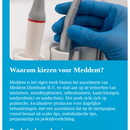
Waarom kiezen voor Meddent?
Meddent is het eigen merk binnen het assortiment van
Meddent Distributie B.V. en sluit aan op de behoeften van
tandartsen, mondhygiënisten, orthodontisten, kaakchirurgen,
tandprothetici en tandtechnici. Het merk richt zich op
praktische, kwalitatieve producten voor dagelijkse
behandelingen, met een assortiment dat op de merkpagina
vooral bestaat uit scaler tips, endodontische tips,
preparatietips en praktijkverlichting.