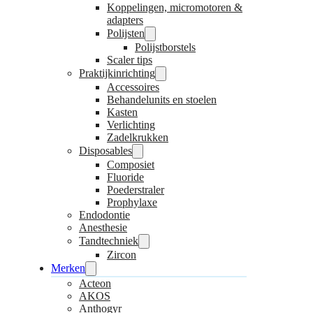
Koppelingen, micromotoren &
adapters
Polijsten
Polijstborstels
Scaler tips
Praktijkinrichting
Accessoires
Behandelunits en stoelen
Kasten
Verlichting
Zadelkrukken
Disposables
Composiet
Fluoride
Poederstraler
Prophylaxe
Endodontie
Anesthesie
Tandtechniek
Zircon
Merken
Acteon
AKOS
Anthogyr