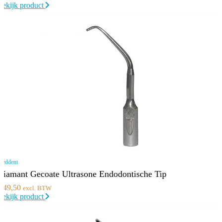
Bekijk product
eddent
Diamant Gecoate Ultrasone Endodontische Tip
€
49,50
excl. BTW
Bekijk product