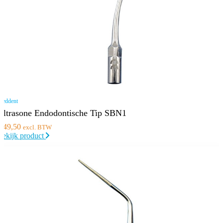
eddent
Ultrasone Endodontische Tip SBN1
€
49,50
excl. BTW
Bekijk product