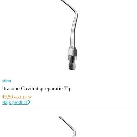
eddent
Ultrasone Caviteitspreparatie Tip
€
49,50
excl. BTW
Bekijk product