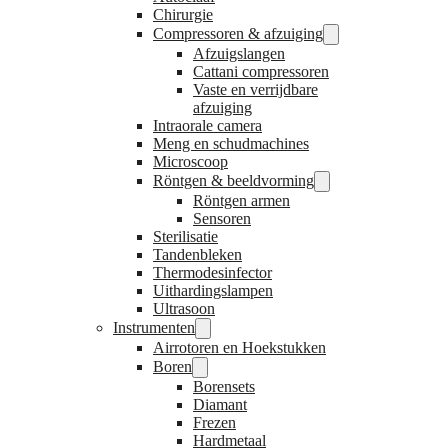
Chirurgie
Compressoren & afzuiging
Afzuigslangen
Cattani compressoren
Vaste en verrijdbare
afzuiging
Intraorale camera
Meng en schudmachines
Microscoop
Röntgen & beeldvorming
Röntgen armen
Sensoren
Sterilisatie
Tandenbleken
Thermodesinfector
Uithardingslampen
Ultrasoon
Instrumenten
Airrotoren en Hoekstukken
Boren
Borensets
Diamant
Frezen
Hardmetaal