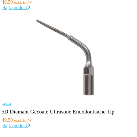
€
49,50
excl. BTW
Bekijk product
eddent
E5D Diamant Gecoate Ultrasone Endodontische Tip
€
49,50
excl. BTW
Bekijk product