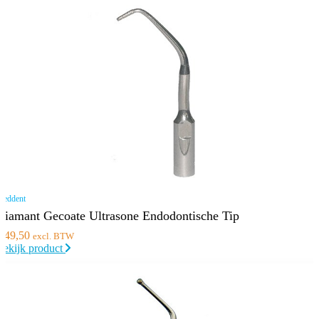
eddent
Diamant Gecoate Ultrasone Endodontische Tip
€
49,50
excl. BTW
Bekijk product