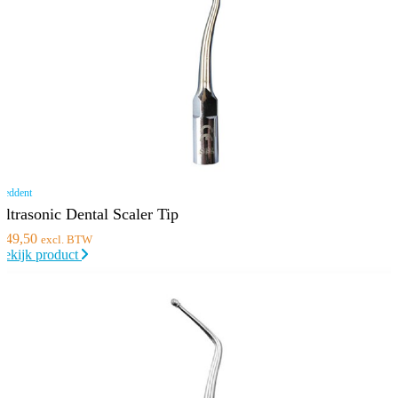
eddent
Ultrasonic Dental Scaler Tip
€
49,50
excl. BTW
Bekijk product