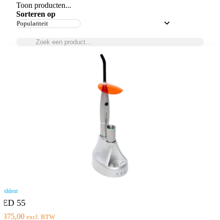
Toon producten...
Sorteren op
eddent
LED 55
€
375,00
excl. BTW