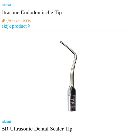
eddent
Ultrasone Endodontische Tip
€
49,50
excl. BTW
Bekijk product
eddent
SBR Ultrasonic Dental Scaler Tip