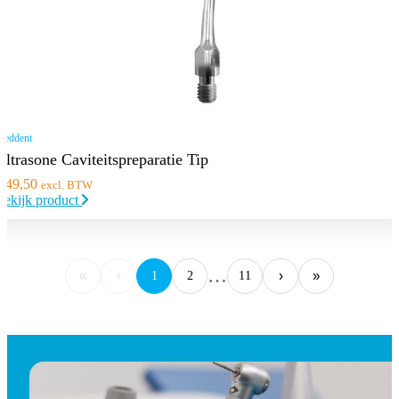
eddent
Ultrasone Caviteitspreparatie Tip
€
49,50
excl. BTW
Bekijk product
…
«
‹
›
»
1
2
11