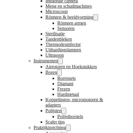
Intraorale camera
Meng en schudmachines
Microscoop
Röntgen & beeldvorming
Röntgen armen
Sensoren
Sterilisatie
Tandenbleken
Thermodesinfector
Uithardingslampen
Ultrasoon
Instrumenten
Airrotoren en Hoekstukken
Boren
Borensets
Diamant
Frezen
Hardmetaal
Koppelingen, micromotoren &
adapters
Polijsten
Polijstborstels
Scaler tips
Praktijkinrichting