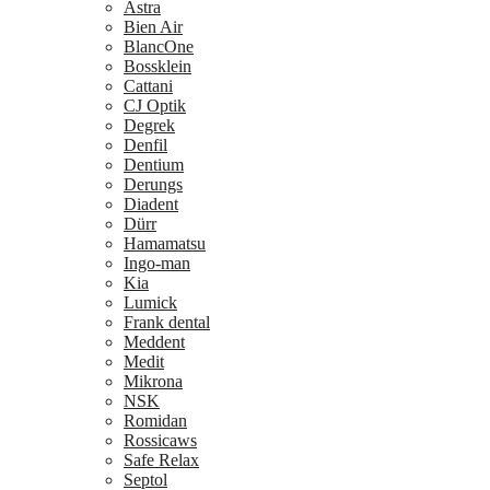
Astra
Bien Air
BlancOne
Bossklein
Cattani
CJ Optik
Degrek
Denfil
Dentium
Derungs
Diadent
Dürr
Hamamatsu
Ingo-man
Kia
Lumick
Frank dental
Meddent
Medit
Mikrona
NSK
Romidan
Rossicaws
Safe Relax
Septol