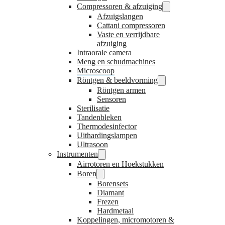
Compressoren & afzuiging
Afzuigslangen
Cattani compressoren
Vaste en verrijdbare
afzuiging
Intraorale camera
Meng en schudmachines
Microscoop
Röntgen & beeldvorming
Röntgen armen
Sensoren
Sterilisatie
Tandenbleken
Thermodesinfector
Uithardingslampen
Ultrasoon
Instrumenten
Airrotoren en Hoekstukken
Boren
Borensets
Diamant
Frezen
Hardmetaal
Koppelingen, micromotoren &