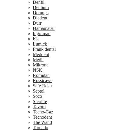
Denfil
Dentium
Derungs
Diadent
Dürr
Hamamatsu
Ingo-man
Kia
Lumick
Frank dental
Meddent
Medit
Mikrona
NSK
Romidan
Rossicaws
Safe Relax
Septol
Soco
Sterilife
Tavom
Tecno-Gaz
Tecnodent
The Wand
Tornado