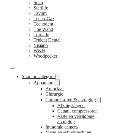
Soco
Sterilife
Tavom
Tecno-Gaz
Tecnodent
The Wand
Tornado
Trident Dental
Visiano
W&H
Woodpecker
Shop op categorie
Apparatuur
Autoclaaf
Chirurgie
Compressoren & afzuiging
Afzuigslangen
Cattani compressoren
Vaste en verrijdbare
afzuiging
Intraorale camera
Meng en schudmachines