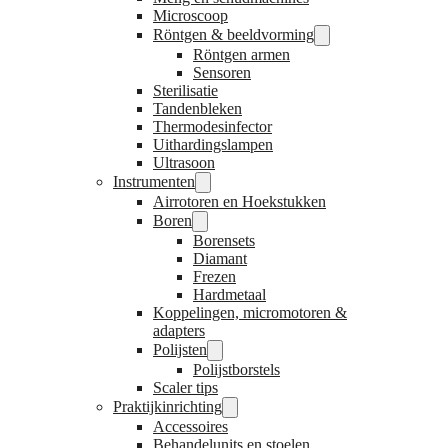
Microscoop
Röntgen & beeldvorming
Röntgen armen
Sensoren
Sterilisatie
Tandenbleken
Thermodesinfector
Uithardingslampen
Ultrasoon
Instrumenten
Airrotoren en Hoekstukken
Boren
Borensets
Diamant
Frezen
Hardmetaal
Koppelingen, micromotoren &
adapters
Polijsten
Polijstborstels
Scaler tips
Praktijkinrichting
Accessoires
Behandelunits en stoelen