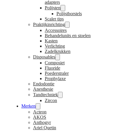
adapters
Polijsten
Polijstborstels
Scaler tips
Praktijkinrichting
Accessoires
Behandelunits en stoelen
Kasten
Verlichting
Zadelkrukken
Disposables
Composiet
Fluoride
Poederstraler
Prophylaxe
Endodontie
Anesthesie
Tandtechniek
Zircon
Merken
Acteon
AKOS
Anthogyr
Ariel Quetin