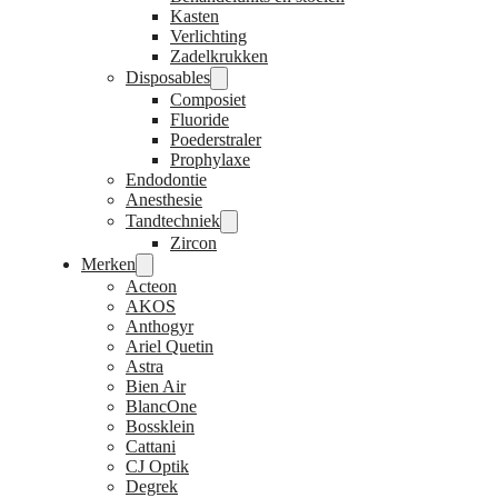
Kasten
Verlichting
Zadelkrukken
Disposables
Composiet
Fluoride
Poederstraler
Prophylaxe
Endodontie
Anesthesie
Tandtechniek
Zircon
Merken
Acteon
AKOS
Anthogyr
Ariel Quetin
Astra
Bien Air
BlancOne
Bossklein
Cattani
CJ Optik
Degrek