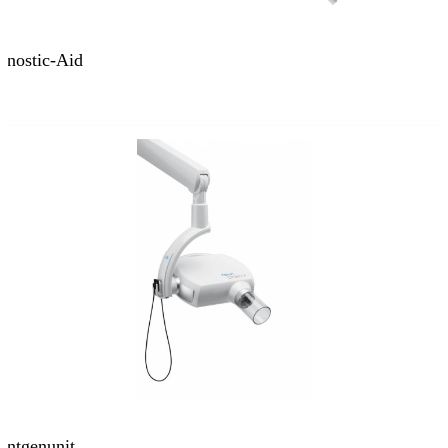
gnostic-Aid
öntgenunit