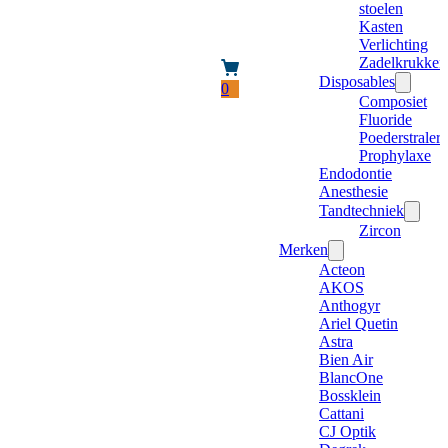
stoelen
Kasten
Verlichting
Zadelkrukken
Disposables
0
Composiet
Fluoride
Poederstraler
Prophylaxe
Endodontie
Anesthesie
Tandtechniek
Zircon
Merken
Acteon
AKOS
Anthogyr
Ariel Quetin
Astra
Bien Air
BlancOne
Bossklein
Cattani
CJ Optik