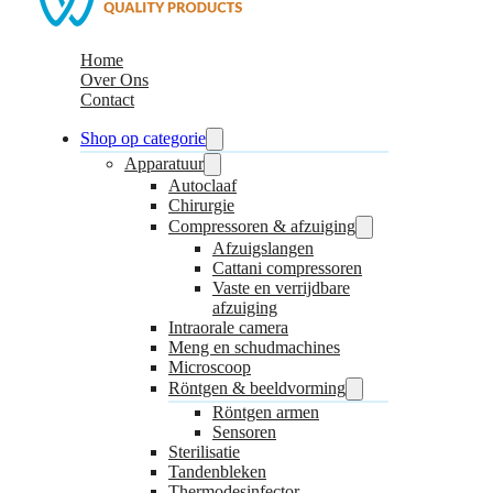
Home
Over Ons
Contact
Shop op categorie
Apparatuur
Autoclaaf
Chirurgie
Compressoren & afzuiging
Afzuigslangen
Cattani compressoren
Vaste en verrijdbare
afzuiging
Intraorale camera
Meng en schudmachines
Microscoop
Röntgen & beeldvorming
Röntgen armen
Sensoren
Sterilisatie
Tandenbleken
Thermodesinfector