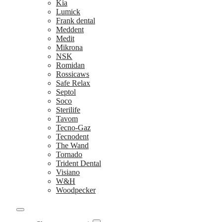
Kia
Lumick
Frank dental
Meddent
Medit
Mikrona
NSK
Romidan
Rossicaws
Safe Relax
Septol
Soco
Sterilife
Tavom
Tecno-Gaz
Tecnodent
The Wand
Tornado
Trident Dental
Visiano
W&H
Woodpecker