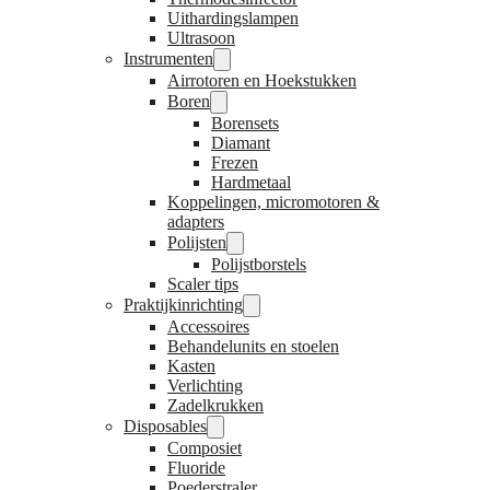
Uithardingslampen
Ultrasoon
Instrumenten
Airrotoren en Hoekstukken
Boren
Borensets
Diamant
Frezen
Hardmetaal
Koppelingen, micromotoren &
adapters
Polijsten
Polijstborstels
Scaler tips
Praktijkinrichting
Accessoires
Behandelunits en stoelen
Kasten
Verlichting
Zadelkrukken
Disposables
Composiet
Fluoride
Poederstraler