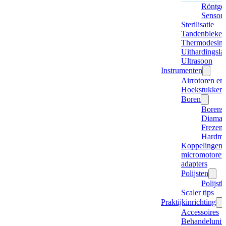
Röntge
Sensor
Sterilisatie
Tandenbleken
Thermodesinf
Uithardingsl
Ultrasoon
Instrumenten
Airrotoren en
Hoekstukken
Boren
Borense
Diaman
Frezen
Hardme
Koppelingen,
micromotore
adapters
Polijsten
Polijstb
Scaler tips
Praktijkinrichting
Accessoires
Behandelunits