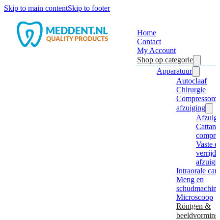
Skip to main content
Skip to footer
Home
Contact
My Account
Shop op categorie
Apparatuur
Autoclaaf
Chirurgie
Compressore
afzuiging
Afzuig
Cattani
compre
Vaste e
verrijd
afzuigi
Intraorale ca
Meng en
schudmachine
Microscoop
Röntgen &
beeldvorming