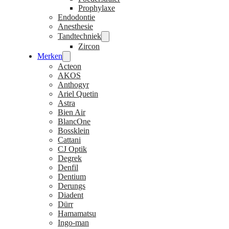
Prophylaxe
Endodontie
Anesthesie
Tandtechniek
Zircon
Merken
Acteon
AKOS
Anthogyr
Ariel Quetin
Astra
Bien Air
BlancOne
Bossklein
Cattani
CJ Optik
Degrek
Denfil
Dentium
Derungs
Diadent
Dürr
Hamamatsu
Ingo-man