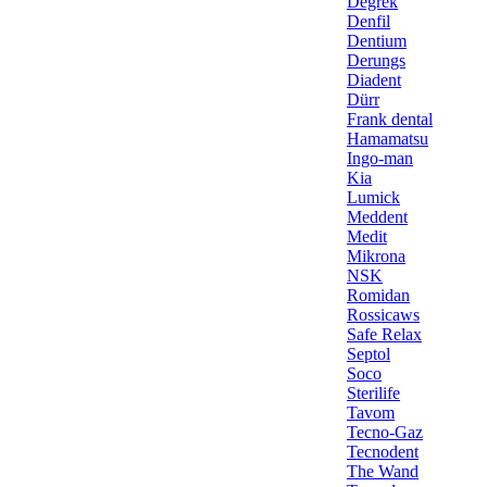
Degrek
Denfil
Dentium
Derungs
Diadent
Dürr
Frank dental
Hamamatsu
Ingo-man
Kia
Lumick
Meddent
Medit
Mikrona
NSK
Romidan
Rossicaws
Safe Relax
Septol
Soco
Sterilife
Tavom
Tecno-Gaz
Tecnodent
The Wand