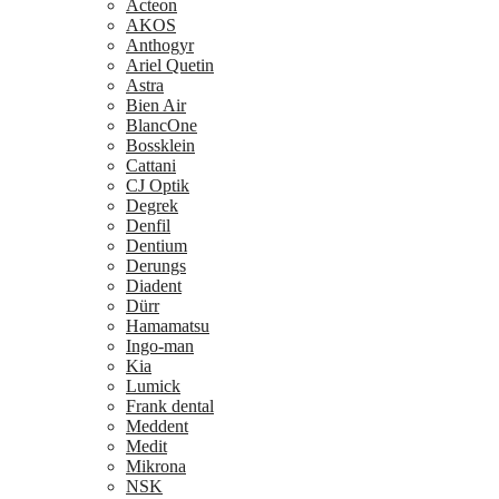
Acteon
AKOS
Anthogyr
Ariel Quetin
Astra
Bien Air
BlancOne
Bossklein
Cattani
CJ Optik
Degrek
Denfil
Dentium
Derungs
Diadent
Dürr
Hamamatsu
Ingo-man
Kia
Lumick
Frank dental
Meddent
Medit
Mikrona
NSK