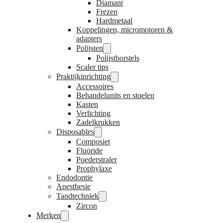
Diamant
Frezen
Hardmetaal
Koppelingen, micromotoren &
adapters
Polijsten
Polijstborstels
Scaler tips
Praktijkinrichting
Accessoires
Behandelunits en stoelen
Kasten
Verlichting
Zadelkrukken
Disposables
Composiet
Fluoride
Poederstraler
Prophylaxe
Endodontie
Anesthesie
Tandtechniek
Zircon
Merken