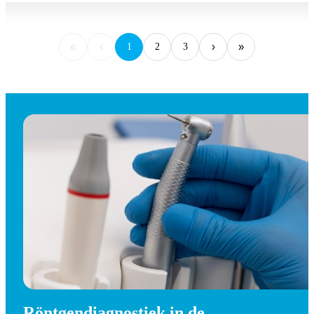
«
‹
›
»
1
2
3
Röntgendiagnostiek in de