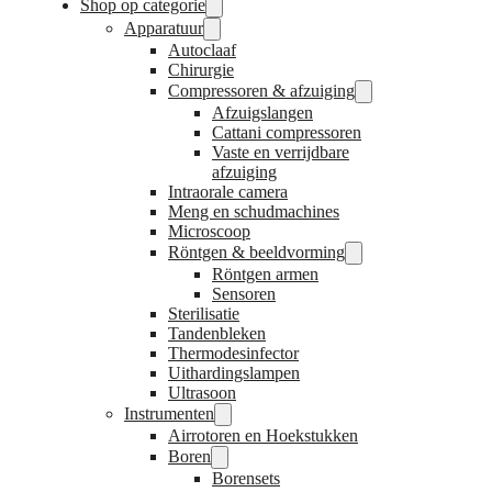
Shop op categorie
Apparatuur
Autoclaaf
Chirurgie
Compressoren & afzuiging
Afzuigslangen
Cattani compressoren
Vaste en verrijdbare
afzuiging
Intraorale camera
Meng en schudmachines
Microscoop
Röntgen & beeldvorming
Röntgen armen
Sensoren
Sterilisatie
Tandenbleken
Thermodesinfector
Uithardingslampen
Ultrasoon
Instrumenten
Airrotoren en Hoekstukken
Boren
Borensets