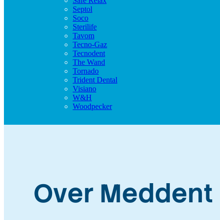
Safe Relax
Septol
Soco
Sterilife
Tavom
Tecno-Gaz
Tecnodent
The Wand
Tornado
Trident Dental
Visiano
W&H
Woodpecker
Over Meddent