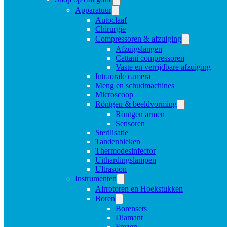
Apparatuur
Autoclaaf
Chirurgie
Compressoren & afzuiging
Afzuigslangen
Cattani compressoren
Vaste en verrijdbare afzuiging
Intraorale camera
Meng en schudmachines
Microscoop
Röntgen & beeldvorming
Röntgen armen
Sensoren
Sterilisatie
Tandenbleken
Thermodesinfector
Uithardingslampen
Ultrasoon
Instrumenten
Airrotoren en Hoekstukken
Boren
Borensets
Diamant
Frezen