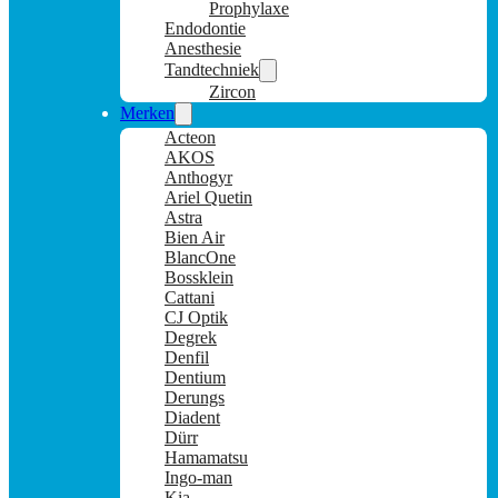
Prophylaxe
Endodontie
Anesthesie
Tandtechniek
Zircon
Merken
Acteon
AKOS
Anthogyr
Ariel Quetin
Astra
Bien Air
BlancOne
Bossklein
Cattani
CJ Optik
Degrek
Denfil
Dentium
Derungs
Diadent
Dürr
Hamamatsu
Ingo-man
Kia