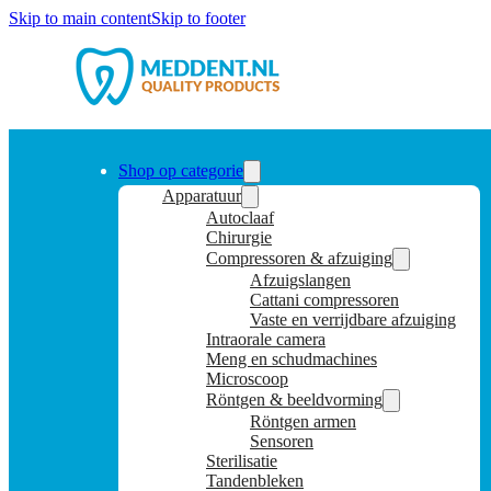
Skip to main content
Skip to footer
Shop op categorie
Apparatuur
Autoclaaf
Chirurgie
Compressoren & afzuiging
Afzuigslangen
Cattani compressoren
Vaste en verrijdbare afzuiging
Intraorale camera
Meng en schudmachines
Microscoop
Röntgen & beeldvorming
Röntgen armen
Sensoren
Sterilisatie
Tandenbleken