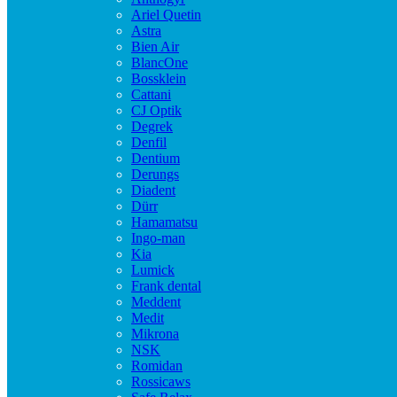
Ariel Quetin
Astra
Bien Air
BlancOne
Bossklein
Cattani
CJ Optik
Degrek
Denfil
Dentium
Derungs
Diadent
Dürr
Hamamatsu
Ingo-man
Kia
Lumick
Frank dental
Meddent
Medit
Mikrona
NSK
Romidan
Rossicaws