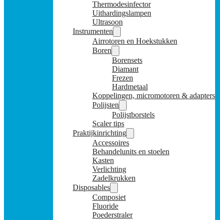
Thermodesinfector
Uithardingslampen
Ultrasoon
Instrumenten
Airrotoren en Hoekstukken
Boren
Borensets
Diamant
Frezen
Hardmetaal
Koppelingen, micromotoren & adapters
Polijsten
Polijstborstels
Scaler tips
Praktijkinrichting
Accessoires
Behandelunits en stoelen
Kasten
Verlichting
Zadelkrukken
Disposables
Composiet
Fluoride
Poederstraler