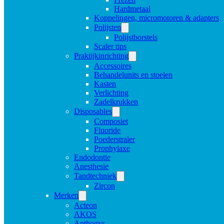
Hardmetaal
Koppelingen, micromotoren & adapters
Polijsten
Polijstborstels
Scaler tips
Praktijkinrichting
Accessoires
Behandelunits en stoelen
Kasten
Verlichting
Zadelkrukken
Disposables
Composiet
Fluoride
Poederstraler
Prophylaxe
Endodontie
Anesthesie
Tandtechniek
Zircon
Merken
Acteon
AKOS
Anthogyr