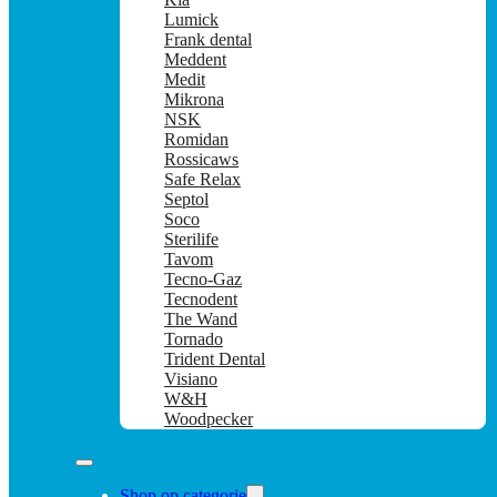
Lumick
Frank dental
Meddent
Medit
Mikrona
NSK
Romidan
Rossicaws
Safe Relax
Septol
Soco
Sterilife
Tavom
Tecno-Gaz
Tecnodent
The Wand
Tornado
Trident Dental
Visiano
W&H
Woodpecker
Shop op categorie