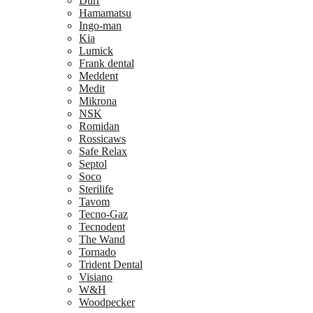
Dürr
Hamamatsu
Ingo-man
Kia
Lumick
Frank dental
Meddent
Medit
Mikrona
NSK
Romidan
Rossicaws
Safe Relax
Septol
Soco
Sterilife
Tavom
Tecno-Gaz
Tecnodent
The Wand
Tornado
Trident Dental
Visiano
W&H
Woodpecker