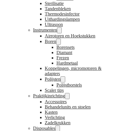
Sterilisatie
Tandenbleken
Thermodesinfector
Uithardingslampen
Ultrasoon
Instrumenten
Airrotoren en Hoekstukken
Boren
Borensets
Diamant
Frezen
Hardmetaal
Koppelingen, micromotoren &
adapters
Polijsten
Polijstborstels
Scaler tips
Praktijkinrichting
Accessoires
Behandelunits en stoelen
Kasten
Verlichting
Zadelkrukken
Disposables