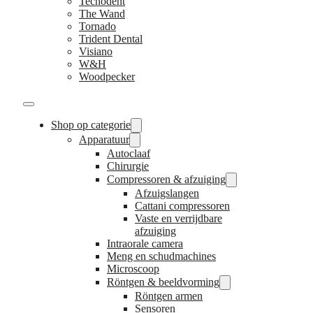
Tecnodent
The Wand
Tornado
Trident Dental
Visiano
W&H
Woodpecker
Shop op categorie
Apparatuur
Autoclaaf
Chirurgie
Compressoren & afzuiging
Afzuigslangen
Cattani compressoren
Vaste en verrijdbare
afzuiging
Intraorale camera
Meng en schudmachines
Microscoop
Röntgen & beeldvorming
Röntgen armen
Sensoren