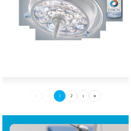
«
‹
›
»
1
2