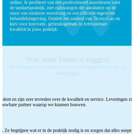
online. Je profiteert van een professioneel assortiment voor
de tandartspraktijk, met oplossingen die aansluiten op de
eisen van moderne mondzorg en een efficiënt ingerichte
behandelomgeving. Ontdek het aanbod van Tecno-Gaz en
kies voor innovatie, gebruiksgemak en betrouwbare
kwaliteit in jouw praktijk.
Wat onze klanten zeggen
Ervaringen van tandartsen en mondhygiënisten die u
voorgingen
ddent en zijn zeer tevreden over de kwaliteit en service. Leveringen zijn
etrouwbare partner waarop we kunnen bouwen.
 Ze begrijpen wat er in de praktijk nodig is en zorgen dat alles soepel