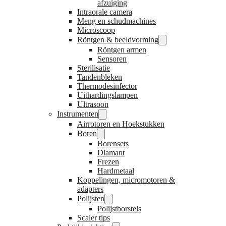
afzuiging
Intraorale camera
Meng en schudmachines
Microscoop
Röntgen & beeldvorming
Röntgen armen
Sensoren
Sterilisatie
Tandenbleken
Thermodesinfector
Uithardingslampen
Ultrasoon
Instrumenten
Airrotoren en Hoekstukken
Boren
Borensets
Diamant
Frezen
Hardmetaal
Koppelingen, micromotoren &
adapters
Polijsten
Polijstborstels
Scaler tips