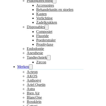
Praktijkinrichting
Accessoires
Behandelunits en stoelen
Kasten
Verlichting
Zadelkrukken
Disposables
Composiet
Fluoride
Poederstraler
Prophylaxe
Endodontie
Anesthesie
Tandtechniek
Zircon
Merken
Acteon
AKOS
Anthogyr
Ariel Quetin
Astra
Bien Air
BlancOne
Bossklein
Cattani