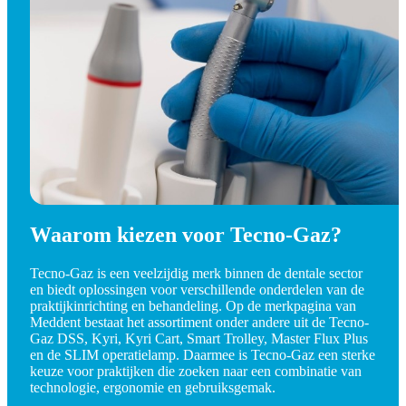
Waarom kiezen voor Tecno-Gaz?
Tecno-Gaz is een veelzijdig merk binnen de dentale sector
en biedt oplossingen voor verschillende onderdelen van de
praktijkinrichting en behandeling. Op de merkpagina van
Meddent bestaat het assortiment onder andere uit de Tecno-
Gaz DSS, Kyri, Kyri Cart, Smart Trolley, Master Flux Plus
en de SLIM operatielamp. Daarmee is Tecno-Gaz een sterke
keuze voor praktijken die zoeken naar een combinatie van
technologie, ergonomie en gebruiksgemak.