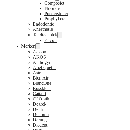
Composiet
Fluoride
Poederstraler
Prophylaxe
Endodontie
Anesthesie
Tandtechniek
Zircon
Merken
Acteon
AKOS
Anthogyr
Ariel Quetin
Astra
Bien Air
BlancOne
Bossklein
Cattani
CJ Optik
Degrek
Denfil
Dentium
Derungs
Diadent