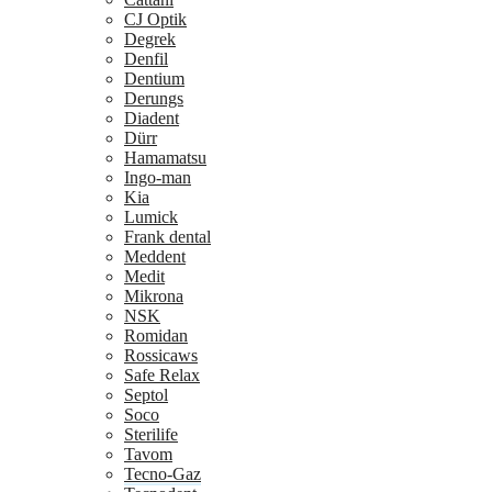
CJ Optik
Degrek
Denfil
Dentium
Derungs
Diadent
Dürr
Hamamatsu
Ingo-man
Kia
Lumick
Frank dental
Meddent
Medit
Mikrona
NSK
Romidan
Rossicaws
Safe Relax
Septol
Soco
Sterilife
Tavom
Tecno-Gaz