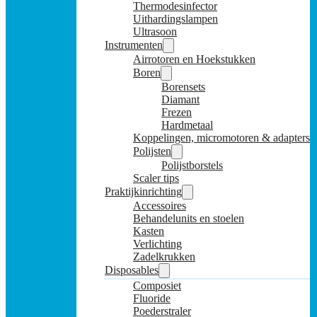
Thermodesinfector
Uithardingslampen
Ultrasoon
Instrumenten
Airrotoren en Hoekstukken
Boren
Borensets
Diamant
Frezen
Hardmetaal
Koppelingen, micromotoren & adapters
Polijsten
Polijstborstels
Scaler tips
Praktijkinrichting
Accessoires
Behandelunits en stoelen
Kasten
Verlichting
Zadelkrukken
Disposables
Composiet
Fluoride
Poederstraler