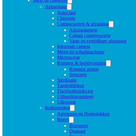
Shop op categorie
Apparatuur
Autoclaaf
Chirurgie
Compressoren & afzuiging
Afzuigslangen
Cattani compressoren
Vaste en verrijdbare afzuiging
Intraorale camera
Meng en schudmachines
Microscoop
Röntgen & beeldvorming
Röntgen armen
Sensoren
Sterilisatie
Tandenbleken
Thermodesinfector
Uithardingslampen
Ultrasoon
Instrumenten
Airrotoren en Hoekstukken
Boren
Borensets
Diamant