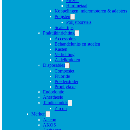
Frezen
Hardmetaal
Koppelingen, micromotoren & adapters
Polijsten
Polijstborstels
Scaler tips
Praktijkinrichting
Accessoires
Behandelunits en stoelen
Kasten
Verlichting
Zadelkrukken
Disposables
Composiet
Fluoride
Poederstraler
Prophylaxe
Endodontie
Anesthesie
Tandtechniek
Zircon
Merken
Acteon
AKOS