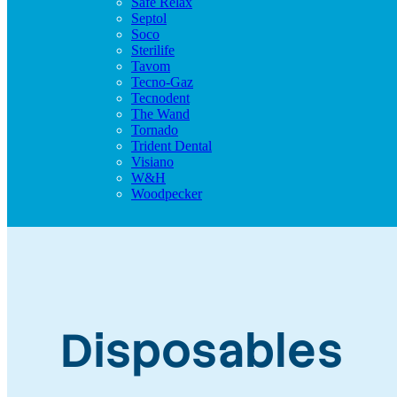
Safe Relax
Septol
Soco
Sterilife
Tavom
Tecno-Gaz
Tecnodent
The Wand
Tornado
Trident Dental
Visiano
W&H
Woodpecker
Disposables