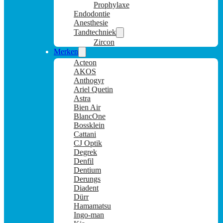
Prophylaxe
Endodontie
Anesthesie
Tandtechniek
Zircon
Merken
Acteon
AKOS
Anthogyr
Ariel Quetin
Astra
Bien Air
BlancOne
Bossklein
Cattani
CJ Optik
Degrek
Denfil
Dentium
Derungs
Diadent
Dürr
Hamamatsu
Ingo-man