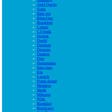
Anthogyr
Ariel Quetin
Astra
Bien Air
BlancOne
Bossklein
Cattani
CJ Optik
Degrek
Denfil
Dentium
Derungs
Diadent
Dürr
Hamamatsu
Ingo-man
Kia
Lumick
Frank dental
Meddent
Medit
Mikrona
NSK
Romidan
Rossicaws