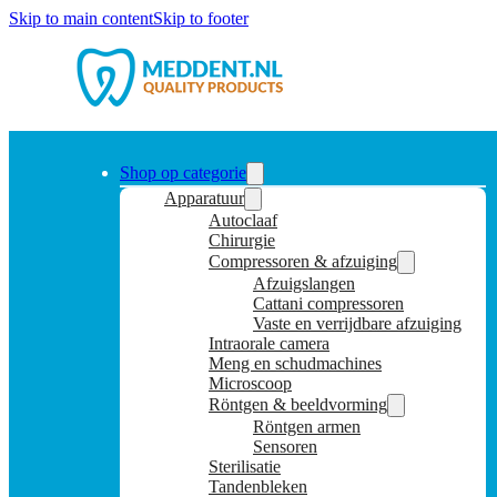
Skip to main content
Skip to footer
Shop op categorie
Apparatuur
Autoclaaf
Chirurgie
Compressoren & afzuiging
Afzuigslangen
Cattani compressoren
Vaste en verrijdbare afzuiging
Intraorale camera
Meng en schudmachines
Microscoop
Röntgen & beeldvorming
Röntgen armen
Sensoren
Sterilisatie
Tandenbleken