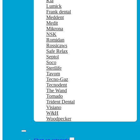
Kia
Lumick
Frank dental
Meddent
Medit
Mikrona
NSK
Romidan
Rossicaws
Safe Relax
Septol
Soco
Sterilife
Tavom
Tecno-Gaz
Tecnodent
The Wand
Tornado
Trident Dental
Visiano
W&H
Woodpecker