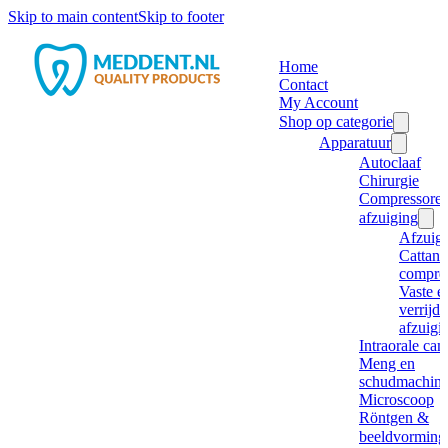
Skip to main content
Skip to footer
Home
Contact
My Account
Shop op categorie
Apparatuur
Autoclaaf
Chirurgie
Compressore
afzuiging
Afzuig
Cattani
compre
Vaste e
verrijd
afzuigi
Intraorale ca
Meng en
schudmachine
Microscoop
Röntgen &
beeldvorming