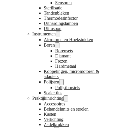
Sensoren
Sterilisatie
Tandenbleken
Thermodesinfector
Uithardingslampen
Ultrasoon
Instrumenten
Airrotoren en Hoekstukken
Boren
Borensets
Diamant
Frezen
Hardmetaal
Koppelingen, micromotoren &
adapters
Polijsten
Polijstborstels
Scaler tips
Praktijkinrichting
Accessoires
Behandelunits en stoelen
Kasten
Verlichting
Zadelkrukken