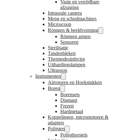
Vaste en verrijdbare
afzuiging
Intraorale camera
Meng en schudmachines
Microscoop
Röntgen & beeldvorming
Röntgen armen
Sensoren
Sterilisatie
Tandenbleken
Thermodesinfector
Uithardingslampen
Ultrasoon
Instrumenten
Airrotoren en Hoekstukken
Boren
Borensets
Diamant
Frezen
Hardmetaal
Koppelingen, micromotoren &
adapters
Polijsten
Polijstborstels