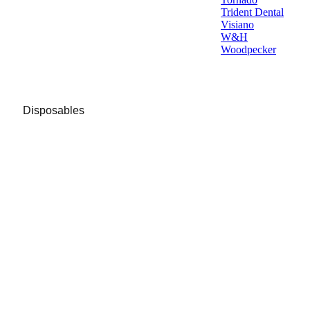
Trident Dental
Visiano
W&H
Woodpecker
Disposables