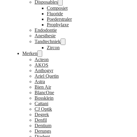
Disposables
Composiet
Fluoride
Poederstraler
Prophylaxe
Endodontie
Anesthesie
Tandtechniek
Zircon
Merken
Acteon
AKOS
Anthogyr
Ariel Quetin
Astra
Bien Air
BlancOne
Bossklein
Cattani
CJ Optik
Degrek
Denfil
Dentium
Derungs
Diadent