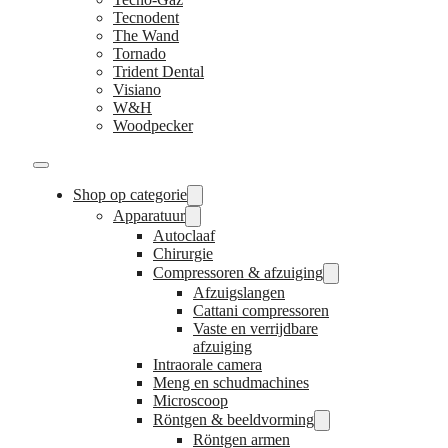
Tecnodent
The Wand
Tornado
Trident Dental
Visiano
W&H
Woodpecker
Shop op categorie
Apparatuur
Autoclaaf
Chirurgie
Compressoren & afzuiging
Afzuigslangen
Cattani compressoren
Vaste en verrijdbare
afzuiging
Intraorale camera
Meng en schudmachines
Microscoop
Röntgen & beeldvorming
Röntgen armen