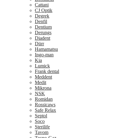
Cattani
CJ Optik
Degrek
Denfil
Dentium
Derungs
Diadent
Dürr
Hamamatsu
Ingo-man
Kia
Lumick
Frank dental
Meddent
Medit
Mikrona
NSK
Romidan
Rossicaws
Safe Relax
Septol
Soco
Sterilife
Tavom
Tecno-Gaz