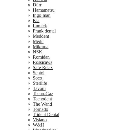
Dürr
Hamamatsu
Ingo-man
Kia
Lumick
Frank dental
Meddent
Medit
Mikrona
NSK
Romidan
Rossicaws
Safe Relax
Septol
Soco
Sterilife
Tavom
Tecno-Gaz
Tecnodent
The Wand
Tornado
Trident Dental
Visiano
W&H