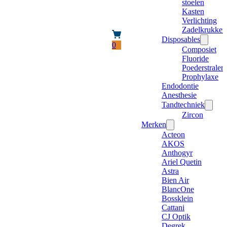
stoelen
Kasten
Verlichting
Zadelkrukken
Disposables
0
Composiet
Fluoride
Poederstraler
Prophylaxe
Endodontie
Anesthesie
Tandtechniek
Zircon
Merken
Acteon
AKOS
Anthogyr
Ariel Quetin
Astra
Bien Air
BlancOne
Bossklein
Cattani
CJ Optik
Degrek