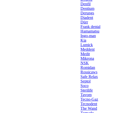
Denfil
Dentium
Derungs
Diadent
Dürr
Frank dental
Hamamatsu
Ingo-man
Kia
Lumick
Meddent
Medit
Mikrona
NSK
Romidan
Rossicaws
Safe Relax
Septol
Soco
Sterilife
Tavom
Tecno-Gaz
Tecnodent
The Wand
Tornado