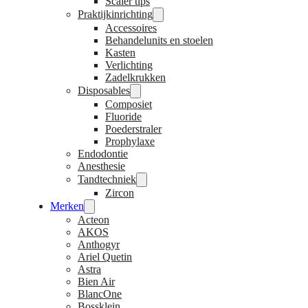
Scaler tips
Praktijkinrichting
Accessoires
Behandelunits en stoelen
Kasten
Verlichting
Zadelkrukken
Disposables
Composiet
Fluoride
Poederstraler
Prophylaxe
Endodontie
Anesthesie
Tandtechniek
Zircon
Merken
Acteon
AKOS
Anthogyr
Ariel Quetin
Astra
Bien Air
BlancOne
Bossklein