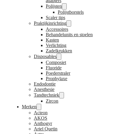
adapters
Polijsten
Polijstborstels
Scaler tips
Praktijkinrichting
Accessoires
Behandelunits en stoelen
Kasten
Verlichting
Zadelkrukken
Disposables
Composiet
Fluoride
Poederstraler
Prophylaxe
Endodontie
Anesthesie
Tandtechniek
Zircon
Merken
Acteon
AKOS
Anthogyr
Ariel Quetin