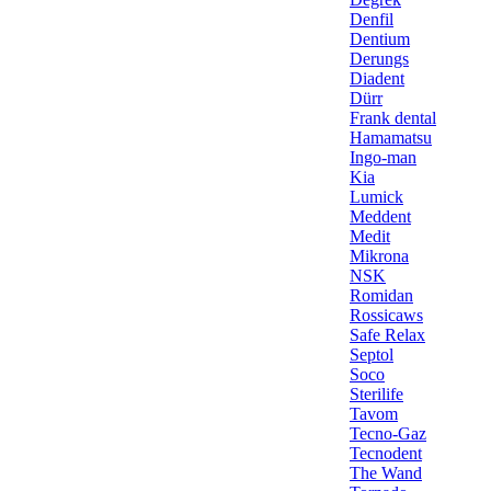
Denfil
Dentium
Derungs
Diadent
Dürr
Frank dental
Hamamatsu
Ingo-man
Kia
Lumick
Meddent
Medit
Mikrona
NSK
Romidan
Rossicaws
Safe Relax
Septol
Soco
Sterilife
Tavom
Tecno-Gaz
Tecnodent
The Wand