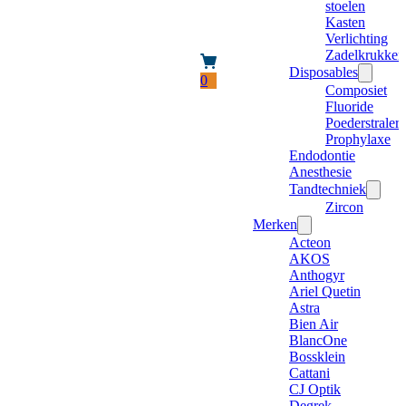
stoelen
Kasten
Verlichting
Zadelkrukken
Disposables
0
Composiet
Fluoride
Poederstraler
Prophylaxe
Endodontie
Anesthesie
Tandtechniek
Zircon
Merken
Acteon
AKOS
Anthogyr
Ariel Quetin
Astra
Bien Air
BlancOne
Bossklein
Cattani
CJ Optik
Degrek