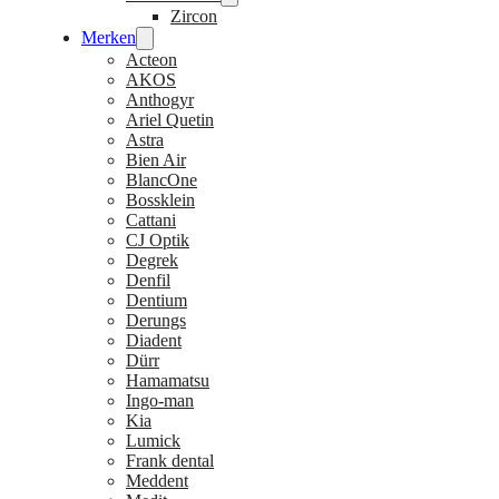
Zircon
Merken
Acteon
AKOS
Anthogyr
Ariel Quetin
Astra
Bien Air
BlancOne
Bossklein
Cattani
CJ Optik
Degrek
Denfil
Dentium
Derungs
Diadent
Dürr
Hamamatsu
Ingo-man
Kia
Lumick
Frank dental
Meddent