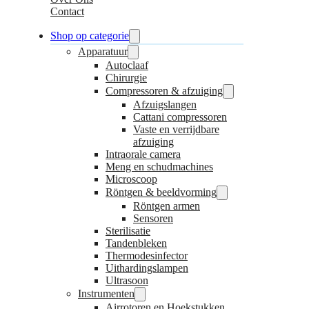
Contact
Shop op categorie
Apparatuur
Autoclaaf
Chirurgie
Compressoren & afzuiging
Afzuigslangen
Cattani compressoren
Vaste en verrijdbare
afzuiging
Intraorale camera
Meng en schudmachines
Microscoop
Röntgen & beeldvorming
Röntgen armen
Sensoren
Sterilisatie
Tandenbleken
Thermodesinfector
Uithardingslampen
Ultrasoon
Instrumenten
Airrotoren en Hoekstukken