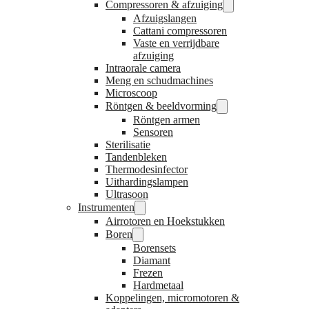
Compressoren & afzuiging
Afzuigslangen
Cattani compressoren
Vaste en verrijdbare
afzuiging
Intraorale camera
Meng en schudmachines
Microscoop
Röntgen & beeldvorming
Röntgen armen
Sensoren
Sterilisatie
Tandenbleken
Thermodesinfector
Uithardingslampen
Ultrasoon
Instrumenten
Airrotoren en Hoekstukken
Boren
Borensets
Diamant
Frezen
Hardmetaal
Koppelingen, micromotoren &