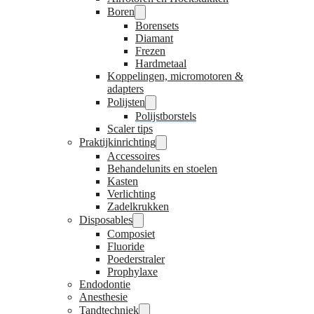
Boren
Borensets
Diamant
Frezen
Hardmetaal
Koppelingen, micromotoren &
adapters
Polijsten
Polijstborstels
Scaler tips
Praktijkinrichting
Accessoires
Behandelunits en stoelen
Kasten
Verlichting
Zadelkrukken
Disposables
Composiet
Fluoride
Poederstraler
Prophylaxe
Endodontie
Anesthesie
Tandtechniek