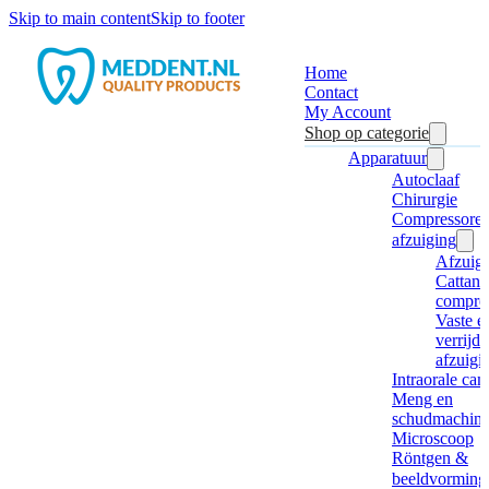
Skip to main content
Skip to footer
Home
Contact
My Account
Shop op categorie
Apparatuur
Autoclaaf
Chirurgie
Compressore
afzuiging
Afzuig
Cattani
compre
Vaste e
verrijd
afzuigi
Intraorale ca
Meng en
schudmachine
Microscoop
Röntgen &
beeldvorming