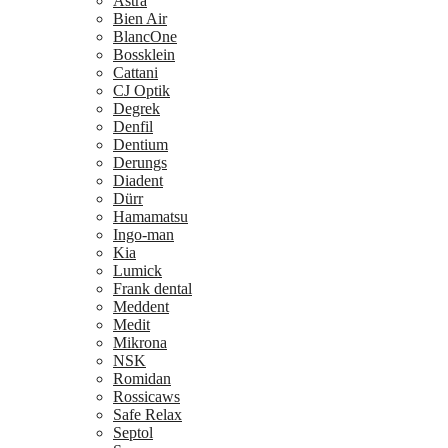
Astra
Bien Air
BlancOne
Bossklein
Cattani
CJ Optik
Degrek
Denfil
Dentium
Derungs
Diadent
Dürr
Hamamatsu
Ingo-man
Kia
Lumick
Frank dental
Meddent
Medit
Mikrona
NSK
Romidan
Rossicaws
Safe Relax
Septol