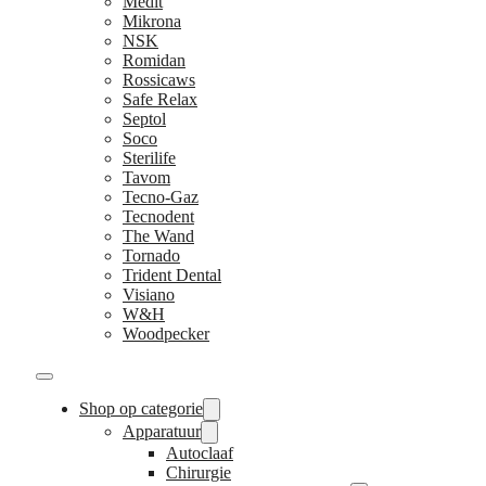
Medit
Mikrona
NSK
Romidan
Rossicaws
Safe Relax
Septol
Soco
Sterilife
Tavom
Tecno-Gaz
Tecnodent
The Wand
Tornado
Trident Dental
Visiano
W&H
Woodpecker
Shop op categorie
Apparatuur
Autoclaaf
Chirurgie