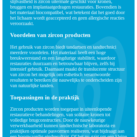
slijtvastheid is zircon uitermate geschikt voor kronen,
bruggen en implantaatgedragen restauraties. Bovendien is
het materiaal biocompatibel, wat betekent dat het goed door
het lichaam wordt geaccepteerd en geen allergische reacties
veroorzaakt.
Voordelen van zircon producten
Het gebruik van zircon biedt tandartsen en tandtechnici
meerdere voordelen. Het materiaal heeft een hoge
breukweerstand en een langdurige stabiliteit, waardoor
restauraties duurzaam en betrouwbaar blijven, zelfs bij
intensief gebruik. Daarnaast maakt de translucente structuur
van zircon het mogelijk om esthetisch verantwoorde
resultaten te bereiken die nauwelijks te onderscheiden zijn
van natuurlijke tanden.
Toepassingen in de praktijk
Zircon producten worden toegepast in uiteenlopende
restauratieve behandelingen, van solitaire kronen tot
volledige brugconstructies. Door de nauwkeurige
verwerkbaarheid kunnen tandtechnische laboratoria en
praktijken optimale pasvormen realiseren, wat bijdraagt aan
een hoogwaardig eindresultaat. Of het nu gaat om een kleine