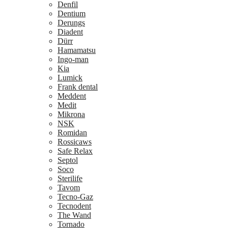
Denfil
Dentium
Derungs
Diadent
Dürr
Hamamatsu
Ingo-man
Kia
Lumick
Frank dental
Meddent
Medit
Mikrona
NSK
Romidan
Rossicaws
Safe Relax
Septol
Soco
Sterilife
Tavom
Tecno-Gaz
Tecnodent
The Wand
Tornado