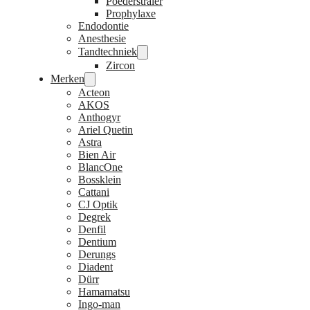
Poederstraler
Prophylaxe
Endodontie
Anesthesie
Tandtechniek
Zircon
Merken
Acteon
AKOS
Anthogyr
Ariel Quetin
Astra
Bien Air
BlancOne
Bossklein
Cattani
CJ Optik
Degrek
Denfil
Dentium
Derungs
Diadent
Dürr
Hamamatsu
Ingo-man