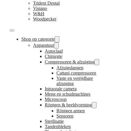
Trident Dental
Visiano
W&H
Woodpecker
Shop op categorie
Apparatuur
Autoclaaf
Chirurgie
Compressoren & afzuiging
Afzuigslangen
Cattani compressoren
Vaste en verrijdbare
afzuiging
Intraorale camera
Meng en schudmachines
Microscoop
Röntgen & beeldvorming
Röntgen armen
Sensoren
Sterilisatie
Tandenbleken