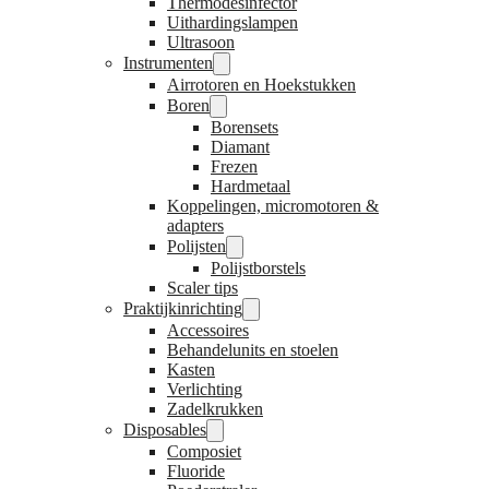
Thermodesinfector
Uithardingslampen
Ultrasoon
Instrumenten
Airrotoren en Hoekstukken
Boren
Borensets
Diamant
Frezen
Hardmetaal
Koppelingen, micromotoren &
adapters
Polijsten
Polijstborstels
Scaler tips
Praktijkinrichting
Accessoires
Behandelunits en stoelen
Kasten
Verlichting
Zadelkrukken
Disposables
Composiet
Fluoride