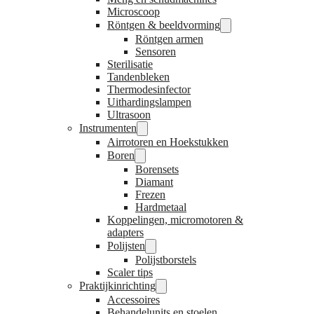
Microscoop
Röntgen & beeldvorming
Röntgen armen
Sensoren
Sterilisatie
Tandenbleken
Thermodesinfector
Uithardingslampen
Ultrasoon
Instrumenten
Airrotoren en Hoekstukken
Boren
Borensets
Diamant
Frezen
Hardmetaal
Koppelingen, micromotoren &
adapters
Polijsten
Polijstborstels
Scaler tips
Praktijkinrichting
Accessoires
Behandelunits en stoelen