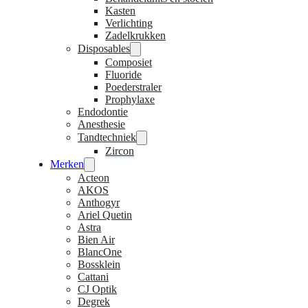
Kasten
Verlichting
Zadelkrukken
Disposables
Composiet
Fluoride
Poederstraler
Prophylaxe
Endodontie
Anesthesie
Tandtechniek
Zircon
Merken
Acteon
AKOS
Anthogyr
Ariel Quetin
Astra
Bien Air
BlancOne
Bossklein
Cattani
CJ Optik
Degrek