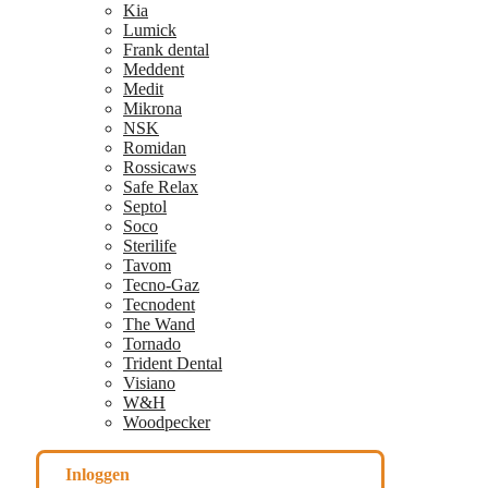
Kia
Lumick
Frank dental
Meddent
Medit
Mikrona
NSK
Romidan
Rossicaws
Safe Relax
Septol
Soco
Sterilife
Tavom
Tecno-Gaz
Tecnodent
The Wand
Tornado
Trident Dental
Visiano
W&H
Woodpecker
Inloggen