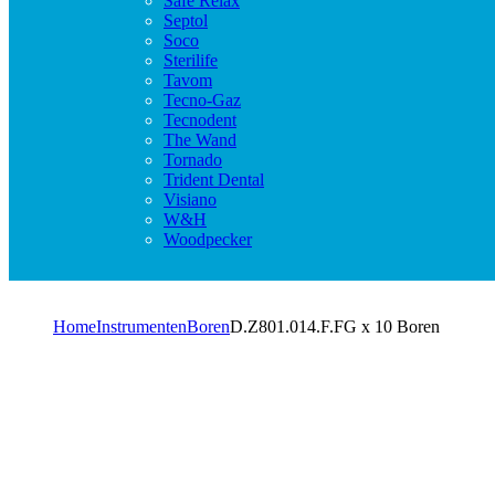
Safe Relax
Septol
Soco
Sterilife
Tavom
Tecno-Gaz
Tecnodent
The Wand
Tornado
Trident Dental
Visiano
W&H
Woodpecker
Home
Instrumenten
Boren
D.Z801.014.F.FG x 10 Boren