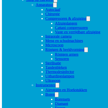
Apparatuur
Autoclaaf
Chirurgie
Compressoren & afzuiging
Afzuigslangen
Cattani compressoren
Vaste en verrijdbare afzuiging
Intraorale camera
Meng en schudmachines
Microscoop
Röntgen & beeldvorming
Röntgen armen
Sensoren
Sterilisatie
Tandenbleken
Thermodesinfector
Uithardingslampen
Ultrasoon
Instrumenten
Airrotoren en Hoekstukken
Boren
Borensets
Diamant
Frezen