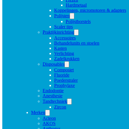
Hardmetaal
Koppelingen, micromotoren & adapters
Polijsten
Polijstborstels
Scaler tips
Praktijkinrichting
Accessoires
Behandelunits en stoelen
Kasten
Verlichting
Zadelkrukken
Disposables
Composiet
Fluoride
Poederstraler
Prophylaxe
Endodontie
Anesthesie
Tandtechniek
Zircon
Merken
Acteon
AKOS
Anthogyr