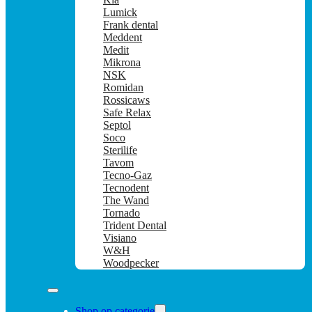
Lumick
Frank dental
Meddent
Medit
Mikrona
NSK
Romidan
Rossicaws
Safe Relax
Septol
Soco
Sterilife
Tavom
Tecno-Gaz
Tecnodent
The Wand
Tornado
Trident Dental
Visiano
W&H
Woodpecker
Shop op categorie