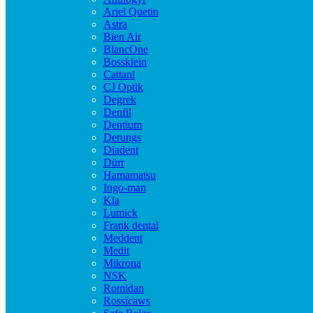
Ariel Quetin
Astra
Bien Air
BlancOne
Bossklein
Cattani
CJ Optik
Degrek
Denfil
Dentium
Derungs
Diadent
Dürr
Hamamatsu
Ingo-man
Kia
Lumick
Frank dental
Meddent
Medit
Mikrona
NSK
Romidan
Rossicaws