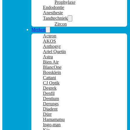
Prophylaxe
Endodontie
Anesthesie
Tandtechniek
Zircon
Merken
Acteon
AKOS
Anthogyr
Ariel Quetin
Astra
Bien Air
BlancOne
Bossklein
Cattani
CJ Optik
Degrek
Denfil
Dentium
Derungs
Diadent
Dürr
Hamamatsu
Ingo-man
Kia