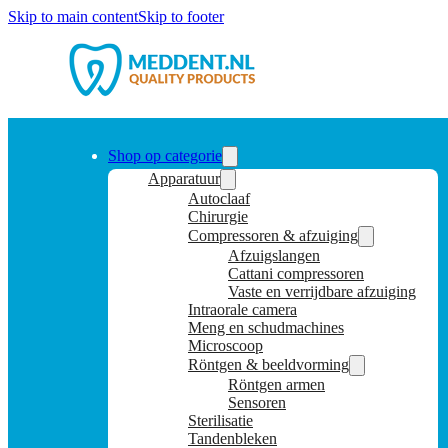
Skip to main content
Skip to footer
Shop op categorie
Apparatuur
Autoclaaf
Chirurgie
Compressoren & afzuiging
Afzuigslangen
Cattani compressoren
Vaste en verrijdbare afzuiging
Intraorale camera
Meng en schudmachines
Microscoop
Röntgen & beeldvorming
Röntgen armen
Sensoren
Sterilisatie
Tandenbleken