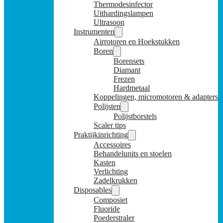
Thermodesinfector
Uithardingslampen
Ultrasoon
Instrumenten
Airrotoren en Hoekstukken
Boren
Borensets
Diamant
Frezen
Hardmetaal
Koppelingen, micromotoren & adapters
Polijsten
Polijstborstels
Scaler tips
Praktijkinrichting
Accessoires
Behandelunits en stoelen
Kasten
Verlichting
Zadelkrukken
Disposables
Composiet
Fluoride
Poederstraler