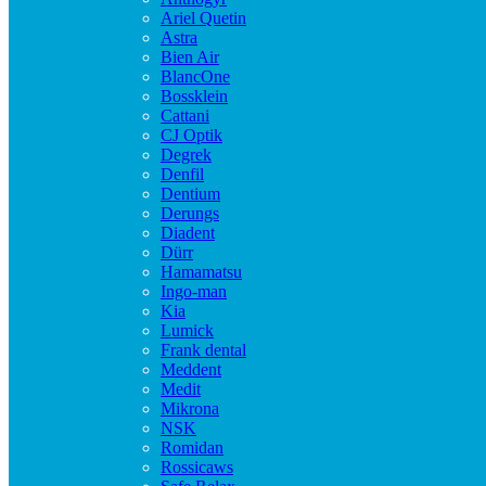
Ariel Quetin
Astra
Bien Air
BlancOne
Bossklein
Cattani
CJ Optik
Degrek
Denfil
Dentium
Derungs
Diadent
Dürr
Hamamatsu
Ingo-man
Kia
Lumick
Frank dental
Meddent
Medit
Mikrona
NSK
Romidan
Rossicaws