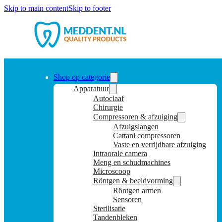
Skip to main content
Skip to footer
Shop op categorie
Apparatuur
Autoclaaf
Chirurgie
Compressoren & afzuiging
Afzuigslangen
Cattani compressoren
Vaste en verrijdbare afzuiging
Intraorale camera
Meng en schudmachines
Microscoop
Röntgen & beeldvorming
Röntgen armen
Sensoren
Sterilisatie
Tandenbleken