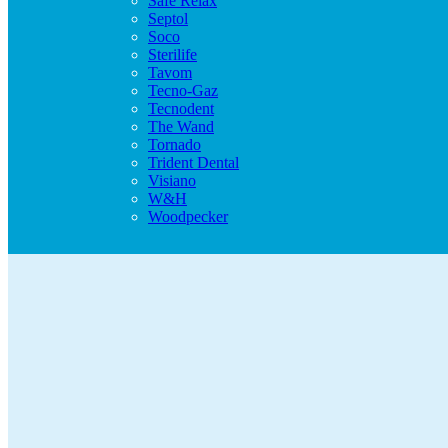
Safe Relax
Septol
Soco
Sterilife
Tavom
Tecno-Gaz
Tecnodent
The Wand
Tornado
Trident Dental
Visiano
W&H
Woodpecker
Alles voor uw tandartspraktijk