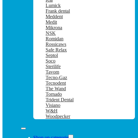
Lumick
Frank dental
Meddent
Medit
Mikrona
NSK
Romidan
Rossicaws
Safe Relax
Septol
Soco
Sterilife
Tavom
Tecno-Gaz
Tecnodent
The Wand
Tornado
Trident Dental
Visiano
W&H
Woodpecker
Shop op categorie