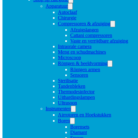
Apparatuur
Autoclaaf
Chirurgie
Compressoren & afzuiging
Afzuigslangen
Cattani compressoren
Vaste en verrijdbare afzuiging
Intraorale camera
Meng en schudmachines
Microscoop
Röntgen & beeldvorming
Röntgen armen
Sensoren
Sterilisatie
Tandenbleken
Thermodesinfector
Uithardingslampen
Ultrasoon
Instrumenten
Airrotoren en Hoekstukken
Boren
Borensets
Diamant
Frezen