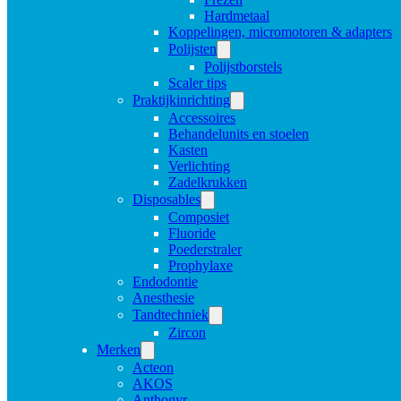
Hardmetaal
Koppelingen, micromotoren & adapters
Polijsten
Polijstborstels
Scaler tips
Praktijkinrichting
Accessoires
Behandelunits en stoelen
Kasten
Verlichting
Zadelkrukken
Disposables
Composiet
Fluoride
Poederstraler
Prophylaxe
Endodontie
Anesthesie
Tandtechniek
Zircon
Merken
Acteon
AKOS
Anthogyr