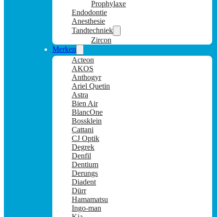
Prophylaxe
Endodontie
Anesthesie
Tandtechniek
Zircon
Merken
Acteon
AKOS
Anthogyr
Ariel Quetin
Astra
Bien Air
BlancOne
Bossklein
Cattani
CJ Optik
Degrek
Denfil
Dentium
Derungs
Diadent
Dürr
Hamamatsu
Ingo-man
Kia