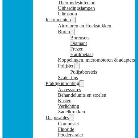
Thermodesinfector
Uithardingslampen
Ultrasoon
Instrumenten
Airrotoren en Hoekstukken
Boren
Borensets
Diamant
Frezen
Hardmetaal
Koppelingen, micromotoren & adapters
Polijsten
Polijstborstels
Scaler tips
Praktijkinrichting
Accessoires
Behandelunits en stoelen
Kasten
Verlichting
Zadelkrukken
Disposables
Composiet
Fluoride
Poederstraler