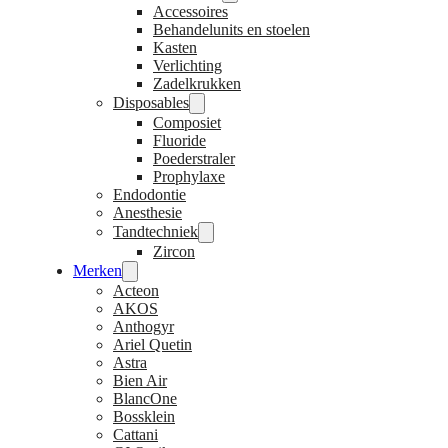
Accessoires
Behandelunits en stoelen
Kasten
Verlichting
Zadelkrukken
Disposables
Composiet
Fluoride
Poederstraler
Prophylaxe
Endodontie
Anesthesie
Tandtechniek
Zircon
Merken
Acteon
AKOS
Anthogyr
Ariel Quetin
Astra
Bien Air
BlancOne
Bossklein
Cattani