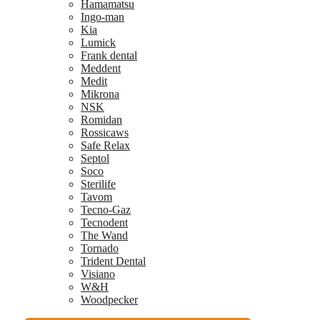
Hamamatsu
Ingo-man
Kia
Lumick
Frank dental
Meddent
Medit
Mikrona
NSK
Romidan
Rossicaws
Safe Relax
Septol
Soco
Sterilife
Tavom
Tecno-Gaz
Tecnodent
The Wand
Tornado
Trident Dental
Visiano
W&H
Woodpecker