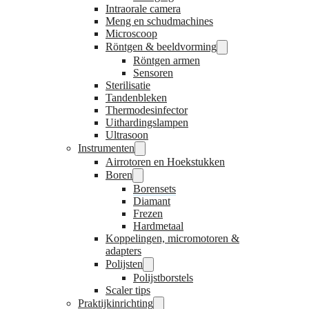
Intraorale camera
Meng en schudmachines
Microscoop
Röntgen & beeldvorming
Röntgen armen
Sensoren
Sterilisatie
Tandenbleken
Thermodesinfector
Uithardingslampen
Ultrasoon
Instrumenten
Airrotoren en Hoekstukken
Boren
Borensets
Diamant
Frezen
Hardmetaal
Koppelingen, micromotoren &
adapters
Polijsten
Polijstborstels
Scaler tips
Praktijkinrichting