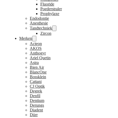
Fluoride
Poederstraler
Prophylaxe
Endodontie
Anesthesie
Tandtechniek
Zircon
Merken
Acteon
AKOS
Anthogyr
Ariel Quetin
Astra
Bien Air
BlancOne
Bossklein
Cattani
CJ Optik
Degrek
Denfil
Dentium
Derungs
Diadent
Dürr