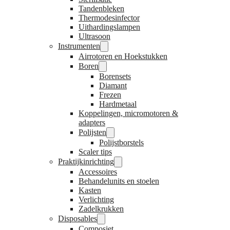
Tandenbleken
Thermodesinfector
Uithardingslampen
Ultrasoon
Instrumenten
Airrotoren en Hoekstukken
Boren
Borensets
Diamant
Frezen
Hardmetaal
Koppelingen, micromotoren &
adapters
Polijsten
Polijstborstels
Scaler tips
Praktijkinrichting
Accessoires
Behandelunits en stoelen
Kasten
Verlichting
Zadelkrukken
Disposables
Composiet