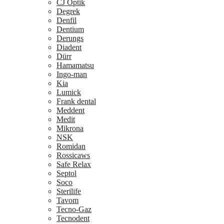
CJ Optik
Degrek
Denfil
Dentium
Derungs
Diadent
Dürr
Hamamatsu
Ingo-man
Kia
Lumick
Frank dental
Meddent
Medit
Mikrona
NSK
Romidan
Rossicaws
Safe Relax
Septol
Soco
Sterilife
Tavom
Tecno-Gaz
Tecnodent