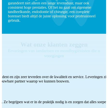
garandeert niet alleen een lange levensduur, maar ook
consistent hoge prestaties. Of het nu gaat om algemene
tandheelkunde, endodontie of chirurgie, een complete
borenset biedt altijd de juiste oplossing voor professioneel
gebruik.
Wat onze klanten zeggen
Ervaringen van tandartsen en mondhygiënisten die u
voorgingen
ddent en zijn zeer tevreden over de kwaliteit en service. Leveringen zijn
etrouwbare partner waarop we kunnen bouwen.
 Ze begrijpen wat er in de praktijk nodig is en zorgen dat alles soepel