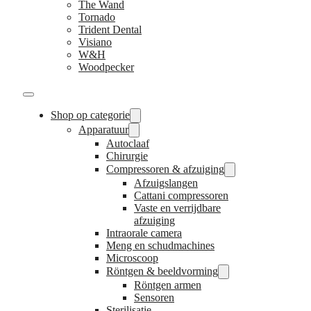
The Wand
Tornado
Trident Dental
Visiano
W&H
Woodpecker
Shop op categorie
Apparatuur
Autoclaaf
Chirurgie
Compressoren & afzuiging
Afzuigslangen
Cattani compressoren
Vaste en verrijdbare
afzuiging
Intraorale camera
Meng en schudmachines
Microscoop
Röntgen & beeldvorming
Röntgen armen
Sensoren
Sterilisatie