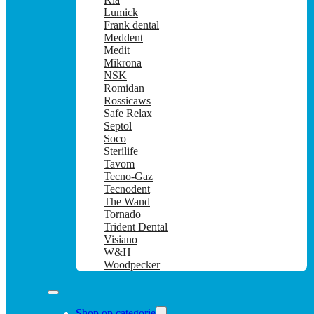
Lumick
Frank dental
Meddent
Medit
Mikrona
NSK
Romidan
Rossicaws
Safe Relax
Septol
Soco
Sterilife
Tavom
Tecno-Gaz
Tecnodent
The Wand
Tornado
Trident Dental
Visiano
W&H
Woodpecker
Shop op categorie