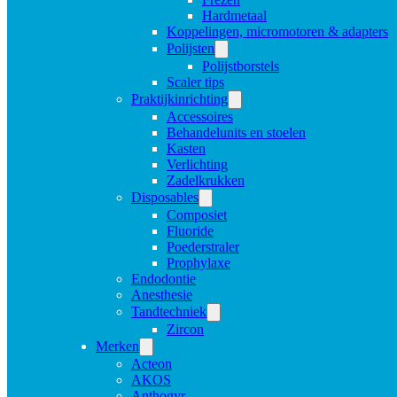
Hardmetaal
Koppelingen, micromotoren & adapters
Polijsten
Polijstborstels
Scaler tips
Praktijkinrichting
Accessoires
Behandelunits en stoelen
Kasten
Verlichting
Zadelkrukken
Disposables
Composiet
Fluoride
Poederstraler
Prophylaxe
Endodontie
Anesthesie
Tandtechniek
Zircon
Merken
Acteon
AKOS
Anthogyr