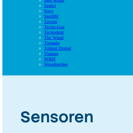
Safe Relax
Septol
Soco
Sterilife
Tavom
Tecno-Gaz
Tecnodent
The Wand
Tornado
Trident Dental
Visiano
W&H
Woodpecker
Sensoren