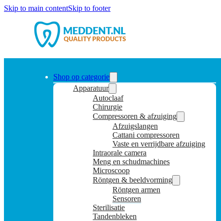
Skip to main content
Skip to footer
Shop op categorie
Apparatuur
Autoclaaf
Chirurgie
Compressoren & afzuiging
Afzuigslangen
Cattani compressoren
Vaste en verrijdbare afzuiging
Intraorale camera
Meng en schudmachines
Microscoop
Röntgen & beeldvorming
Röntgen armen
Sensoren
Sterilisatie
Tandenbleken