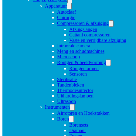
Apparatuur
Autoclaaf
Chirurgie
Compressoren & afzuiging
Afzuigslangen
Cattani compressoren
Vaste en verrijdbare afzuiging
Intraorale camera
Meng en schudmachines
Microscoop
Röntgen & beeldvorming
Röntgen armen
Sensoren
Sterilisatie
Tandenbleken
Thermodesinfector
Uithardingslampen
Ultrasoon
Instrumenten
Airrotoren en Hoekstukken
Boren
Borensets
Diamant
Frezen