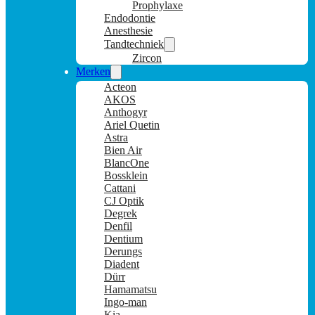
Prophylaxe
Endodontie
Anesthesie
Tandtechniek
Zircon
Merken
Acteon
AKOS
Anthogyr
Ariel Quetin
Astra
Bien Air
BlancOne
Bossklein
Cattani
CJ Optik
Degrek
Denfil
Dentium
Derungs
Diadent
Dürr
Hamamatsu
Ingo-man
Kia