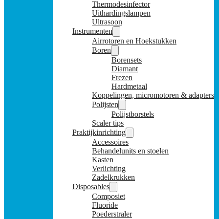
Thermodesinfector
Uithardingslampen
Ultrasoon
Instrumenten
Airrotoren en Hoekstukken
Boren
Borensets
Diamant
Frezen
Hardmetaal
Koppelingen, micromotoren & adapters
Polijsten
Polijstborstels
Scaler tips
Praktijkinrichting
Accessoires
Behandelunits en stoelen
Kasten
Verlichting
Zadelkrukken
Disposables
Composiet
Fluoride
Poederstraler