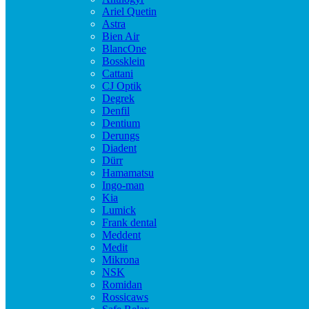
Ariel Quetin
Astra
Bien Air
BlancOne
Bossklein
Cattani
CJ Optik
Degrek
Denfil
Dentium
Derungs
Diadent
Dürr
Hamamatsu
Ingo-man
Kia
Lumick
Frank dental
Meddent
Medit
Mikrona
NSK
Romidan
Rossicaws