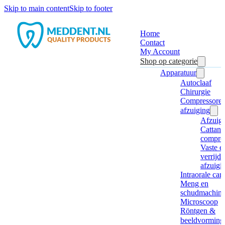
Skip to main content
Skip to footer
Home
Contact
My Account
Shop op categorie
Apparatuur
Autoclaaf
Chirurgie
Compressore
afzuiging
Afzuig
Cattani
compre
Vaste e
verrijd
afzuigi
Intraorale ca
Meng en
schudmachine
Microscoop
Röntgen &
beeldvorming