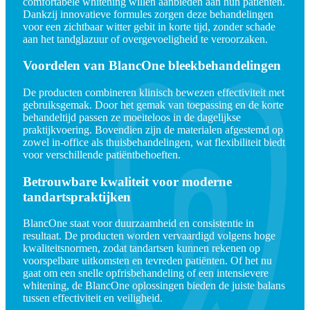
comfortabele whitening willen aanbieden aan hun patiënten.
Dankzij innovatieve formules zorgen deze behandelingen
voor een zichtbaar witter gebit in korte tijd, zonder schade
aan het tandglazuur of overgevoeligheid te veroorzaken.
Voordelen van BlancOne bleekbehandelingen
De producten combineren klinisch bewezen effectiviteit met
gebruiksgemak. Door het gemak van toepassing en de korte
behandeltijd passen ze moeiteloos in de dagelijkse
praktijkvoering. Bovendien zijn de materialen afgestemd op
zowel in-office als thuisbehandelingen, wat flexibiliteit biedt
voor verschillende patiëntbehoeften.
Betrouwbare kwaliteit voor moderne
tandartspraktijken
BlancOne staat voor duurzaamheid en consistentie in
resultaat. De producten worden vervaardigd volgens hoge
kwaliteitsnormen, zodat tandartsen kunnen rekenen op
voorspelbare uitkomsten en tevreden patiënten. Of het nu
gaat om een snelle opfrisbehandeling of een intensievere
whitening, de BlancOne oplossingen bieden de juiste balans
tussen effectiviteit en veiligheid.