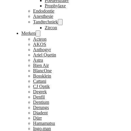
Poederstraler
Prophylaxe
Endodontie
Anesthesie
Tandtechniek
Zircon
Merken
Acteon
AKOS
Anthogyr
Ariel Quetin
Astra
Bien Air
BlancOne
Bossklein
Cattani
CJ Optik
Degrek
Denfil
Dentium
Derungs
Diadent
Dürr
Hamamatsu
Ingo-man