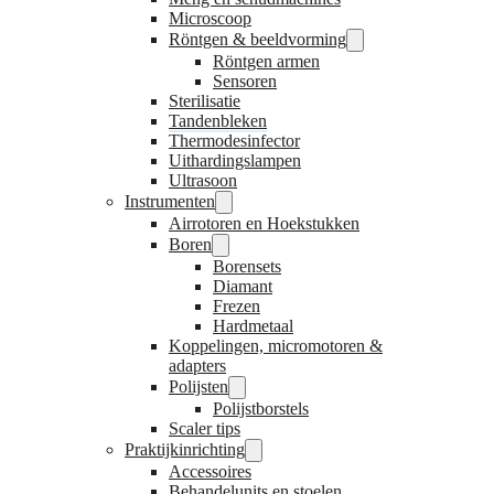
Microscoop
Röntgen & beeldvorming
Röntgen armen
Sensoren
Sterilisatie
Tandenbleken
Thermodesinfector
Uithardingslampen
Ultrasoon
Instrumenten
Airrotoren en Hoekstukken
Boren
Borensets
Diamant
Frezen
Hardmetaal
Koppelingen, micromotoren &
adapters
Polijsten
Polijstborstels
Scaler tips
Praktijkinrichting
Accessoires
Behandelunits en stoelen