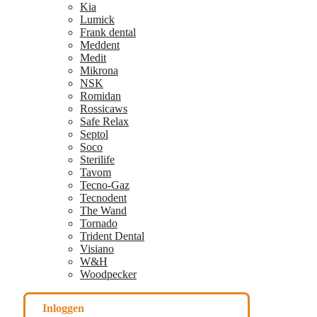
Kia
Lumick
Frank dental
Meddent
Medit
Mikrona
NSK
Romidan
Rossicaws
Safe Relax
Septol
Soco
Sterilife
Tavom
Tecno-Gaz
Tecnodent
The Wand
Tornado
Trident Dental
Visiano
W&H
Woodpecker
Inloggen