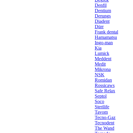
Denfil
Dentium
Derungs
Diadent
Dürr
Frank dental
Hamamatsu
Ingo-man
Kia
Lumick
Meddent
Medit
Mikrona
NSK
Romidan
Rossicaws
Safe Relax
Septol
Soco
Sterilife
Tavom
Tecno-Gaz
Tecnodent
The Wand