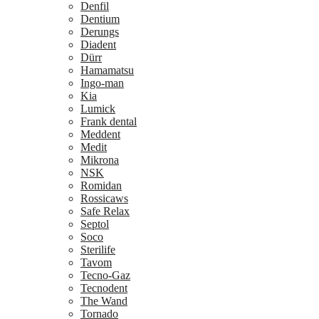
Denfil
Dentium
Derungs
Diadent
Dürr
Hamamatsu
Ingo-man
Kia
Lumick
Frank dental
Meddent
Medit
Mikrona
NSK
Romidan
Rossicaws
Safe Relax
Septol
Soco
Sterilife
Tavom
Tecno-Gaz
Tecnodent
The Wand
Tornado