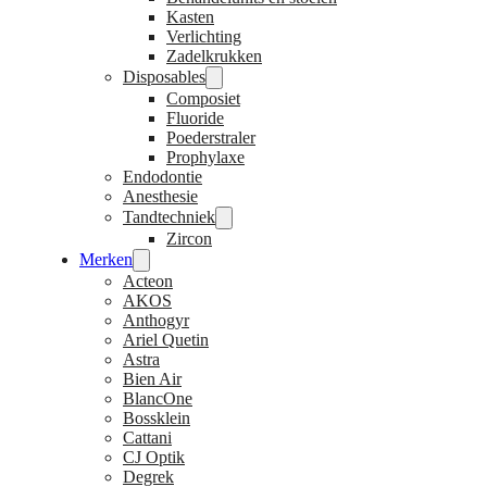
Kasten
Verlichting
Zadelkrukken
Disposables
Composiet
Fluoride
Poederstraler
Prophylaxe
Endodontie
Anesthesie
Tandtechniek
Zircon
Merken
Acteon
AKOS
Anthogyr
Ariel Quetin
Astra
Bien Air
BlancOne
Bossklein
Cattani
CJ Optik
Degrek