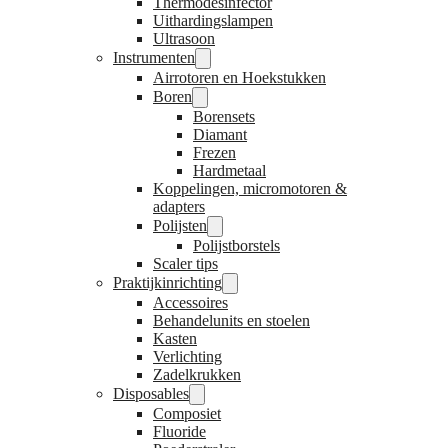
Thermodesinfector
Uithardingslampen
Ultrasoon
Instrumenten
Airrotoren en Hoekstukken
Boren
Borensets
Diamant
Frezen
Hardmetaal
Koppelingen, micromotoren &
adapters
Polijsten
Polijstborstels
Scaler tips
Praktijkinrichting
Accessoires
Behandelunits en stoelen
Kasten
Verlichting
Zadelkrukken
Disposables
Composiet
Fluoride