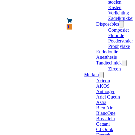
stoelen
Kasten
Verlichting
Zadelkrukken
Disposables
0
Composiet
Fluoride
Poederstraler
Prophylaxe
Endodontie
Anesthesie
Tandtechniek
Zircon
Merken
Acteon
AKOS
Anthogyr
Ariel Quetin
Astra
Bien Air
BlancOne
Bossklein
Cattani
CJ Optik
Degrek