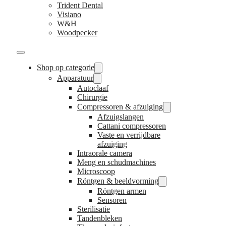
Trident Dental
Visiano
W&H
Woodpecker
Shop op categorie
Apparatuur
Autoclaaf
Chirurgie
Compressoren & afzuiging
Afzuigslangen
Cattani compressoren
Vaste en verrijdbare
afzuiging
Intraorale camera
Meng en schudmachines
Microscoop
Röntgen & beeldvorming
Röntgen armen
Sensoren
Sterilisatie
Tandenbleken