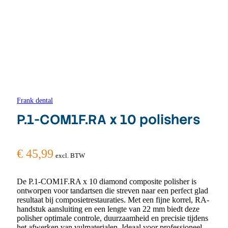
Frank dental
P.1-COM1F.RA x 10 polishers
€
45,99
excl. BTW
De P.1-COM1F.RA x 10 diamond composite polisher is
ontworpen voor tandartsen die streven naar een perfect glad
resultaat bij composietrestauraties. Met een fijne korrel, RA-
handstuk aansluiting en een lengte van 22 mm biedt deze
polisher optimale controle, duurzaamheid en precisie tijdens
het afwerken van vulmaterialen. Ideaal voor professioneel