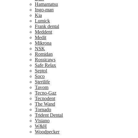
Hamamatsu
Ingo-man
Kia
Lumick
Frank dental
Meddent
Medit
Mikrona
NSK
Romidan
Rossicaws
Safe Relax
Septol
Soco
Sterilife
Tavom
Tecno-Gaz
Tecnodent
The Wand
Tornado
Trident Dental
Visiano
W&H
Woodpecker