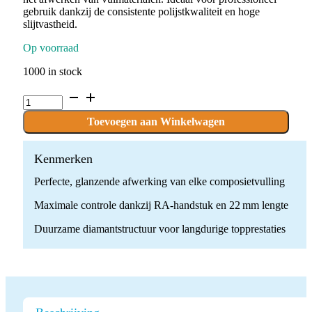
gebruik dankzij de consistente polijstkwaliteit en hoge
slijtvastheid.
Op voorraad
1000 in stock
P.1-
COM1F.RA
x
Toevoegen aan Winkelwagen
10
polishers
quantity
Kenmerken
Perfecte, glanzende afwerking van elke composietvulling
Maximale controle dankzij RA-handstuk en 22 mm lengte
Duurzame diamantstructuur voor langdurige topprestaties