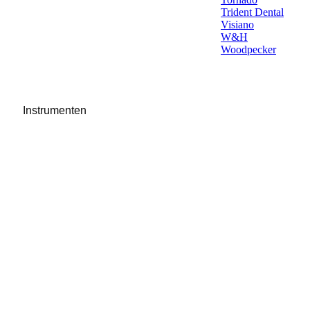
Trident Dental
Visiano
W&H
Woodpecker
Instrumenten