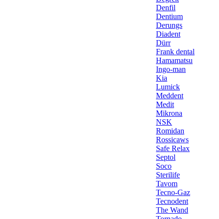
Denfil
Dentium
Derungs
Diadent
Dürr
Frank dental
Hamamatsu
Ingo-man
Kia
Lumick
Meddent
Medit
Mikrona
NSK
Romidan
Rossicaws
Safe Relax
Septol
Soco
Sterilife
Tavom
Tecno-Gaz
Tecnodent
The Wand
Tornado