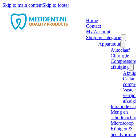
Skip to main content
Skip to footer
Home
Contact
My Account
Shop op categorie
Apparatuur
Autoclaaf
Chirurgie
Compressore
afzuiging
Afzuig
Cattani
compre
Vaste e
verrijd
afzuigi
Intraorale ca
Meng en
schudmachine
Microscoop
Röntgen &
beeldvorming