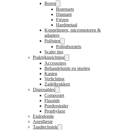
Boren
Borensets
Diamant
Frezen
Hardmetaal
Koppelingen, micromotoren &
adapters
Polijsten
Polijstborstels
Scaler tips
Praktijkinrichting
Accessoires
Behandelunits en stoelen
Kasten
Verlichting
Zadelkrukken
Disposables
Composiet
Fluoride
Poederstraler
Prophylaxe
Endodontie
Anesthesie
Tandtechniek