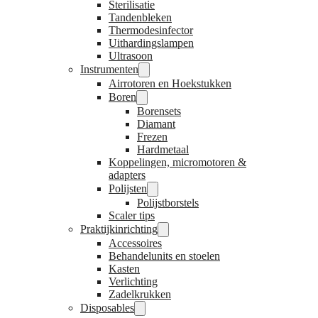
Sterilisatie
Tandenbleken
Thermodesinfector
Uithardingslampen
Ultrasoon
Instrumenten
Airrotoren en Hoekstukken
Boren
Borensets
Diamant
Frezen
Hardmetaal
Koppelingen, micromotoren &
adapters
Polijsten
Polijstborstels
Scaler tips
Praktijkinrichting
Accessoires
Behandelunits en stoelen
Kasten
Verlichting
Zadelkrukken
Disposables