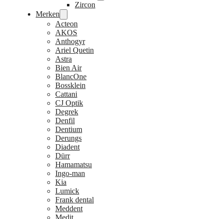
Zircon
Merken
Acteon
AKOS
Anthogyr
Ariel Quetin
Astra
Bien Air
BlancOne
Bossklein
Cattani
CJ Optik
Degrek
Denfil
Dentium
Derungs
Diadent
Dürr
Hamamatsu
Ingo-man
Kia
Lumick
Frank dental
Meddent
Medit