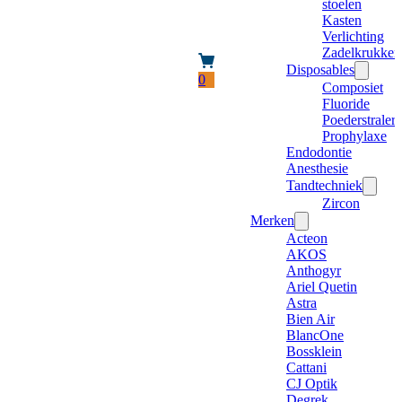
stoelen
Kasten
Verlichting
Zadelkrukken
Disposables
0
Composiet
Fluoride
Poederstraler
Prophylaxe
Endodontie
Anesthesie
Tandtechniek
Zircon
Merken
Acteon
AKOS
Anthogyr
Ariel Quetin
Astra
Bien Air
BlancOne
Bossklein
Cattani
CJ Optik
Degrek