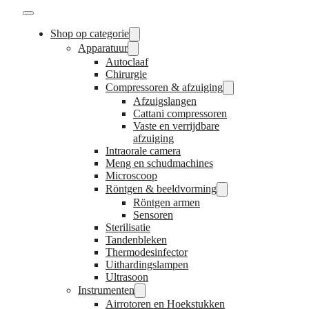
Shop op categorie
Apparatuur
Autoclaaf
Chirurgie
Compressoren & afzuiging
Afzuigslangen
Cattani compressoren
Vaste en verrijdbare
afzuiging
Intraorale camera
Meng en schudmachines
Microscoop
Röntgen & beeldvorming
Röntgen armen
Sensoren
Sterilisatie
Tandenbleken
Thermodesinfector
Uithardingslampen
Ultrasoon
Instrumenten
Airrotoren en Hoekstukken