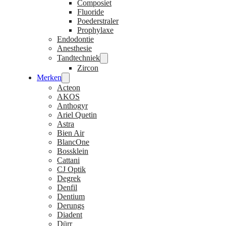
Composiet
Fluoride
Poederstraler
Prophylaxe
Endodontie
Anesthesie
Tandtechniek
Zircon
Merken
Acteon
AKOS
Anthogyr
Ariel Quetin
Astra
Bien Air
BlancOne
Bossklein
Cattani
CJ Optik
Degrek
Denfil
Dentium
Derungs
Diadent
Dürr