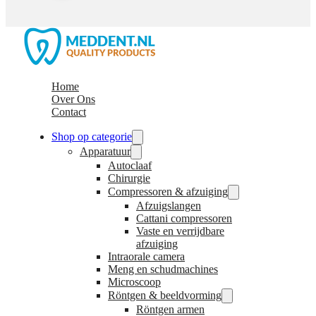
Home
Over Ons
Contact
Shop op categorie
Apparatuur
Autoclaaf
Chirurgie
Compressoren & afzuiging
Afzuigslangen
Cattani compressoren
Vaste en verrijdbare
afzuiging
Intraorale camera
Meng en schudmachines
Microscoop
Röntgen & beeldvorming
Röntgen armen