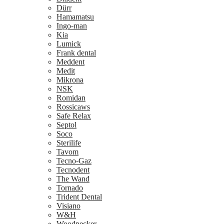
Dürr
Hamamatsu
Ingo-man
Kia
Lumick
Frank dental
Meddent
Medit
Mikrona
NSK
Romidan
Rossicaws
Safe Relax
Septol
Soco
Sterilife
Tavom
Tecno-Gaz
Tecnodent
The Wand
Tornado
Trident Dental
Visiano
W&H
Woodpecker