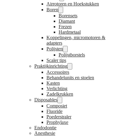
Airrotoren en Hoekstukken
Boren
Borensets
Diamant
Frezen
Hardmetaal
Koppelingen, micromotoren &
adapters
Polijsten
Polijstborstels
Scaler tips
Praktijkinrichting
Accessoires
Behandelunits en stoelen
Kasten
Verlichting
Zadelkrukken
Disposables
Composiet
Fluoride
Poederstraler
Prophylaxe
Endodontie
Anesthesie