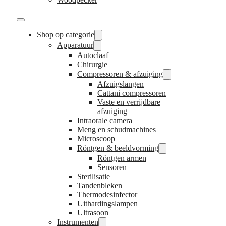
Shop op categorie
Apparatuur
Autoclaaf
Chirurgie
Compressoren & afzuiging
Afzuigslangen
Cattani compressoren
Vaste en verrijdbare
afzuiging
Intraorale camera
Meng en schudmachines
Microscoop
Röntgen & beeldvorming
Röntgen armen
Sensoren
Sterilisatie
Tandenbleken
Thermodesinfector
Uithardingslampen
Ultrasoon
Instrumenten