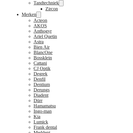
Tandtechniek
Zircon
Merken
Acteon
AKOS
Anthogyr
Ariel Quetin
Astra
Bien Air
BlancOne
Bossklein
Cattani
CJ Optik
Degrek
Denfil
Dentium
Derungs
Diadent
Dürr
Hamamatsu
Ingo-man
Kia
Lumick
Frank dental
Meddent