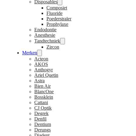
Disposables
Composiet
Fluoride
Poederstraler
Prophylaxe
Endodontie
Anesthesie
Tandtechniek
Zircon
Merken
Acteon
AKOS
Anthogyr
Ariel Quetin
Astra
Bien Air
BlancOne
Bossklein
Cattani
CJ Optik
Degrek
Denfil
Dentium
Derungs
Diadent