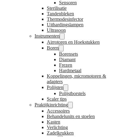
Sensoren
Sterilisatie
Tandenbleken
Thermodesinfector
Uithardingslampen
Ultrasoon
Instrumenten
Airrotoren en Hoekstukken
Boren
Borensets
Diamant
Frezen
Hardmetaal
Koppelingen, micromotoren &
adapters
Polijsten
Polijstborstels
Scaler tips
Praktijkinrichting
Accessoires
Behandelunits en stoelen
Kasten
Verlichting
Zadelkrukken