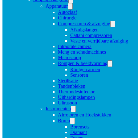
Apparatuur
Autoclaaf
Chirurgie
Compressoren & afzuiging
Afzuigslangen
Cattani compressoren
Vaste en verrijdbare afzuiging
Intraorale camera
Meng en schudmachines
Microscoop
Röntgen & beeldvorming
Röntgen armen
Sensoren
Sterilisatie
Tandenbleken
Thermodesinfector
Uithardingslampen
Ultrasoon
Instrumenten
Airrotoren en Hoekstukken
Boren
Borensets
Diamant
Frezen