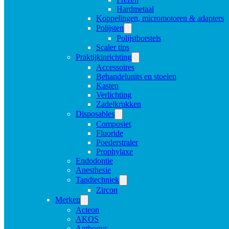
Hardmetaal
Koppelingen, micromotoren & adapters
Polijsten
Polijstborstels
Scaler tips
Praktijkinrichting
Accessoires
Behandelunits en stoelen
Kasten
Verlichting
Zadelkrukken
Disposables
Composiet
Fluoride
Poederstraler
Prophylaxe
Endodontie
Anesthesie
Tandtechniek
Zircon
Merken
Acteon
AKOS
Anthogyr