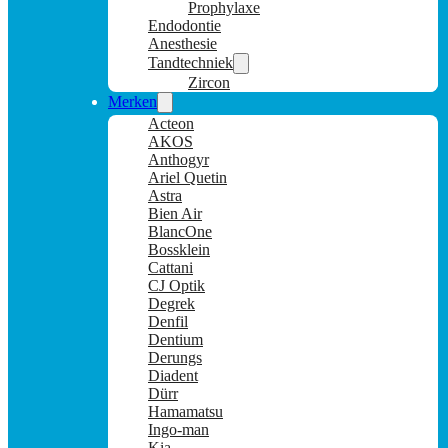
Prophylaxe
Endodontie
Anesthesie
Tandtechniek
Zircon
Merken
Acteon
AKOS
Anthogyr
Ariel Quetin
Astra
Bien Air
BlancOne
Bossklein
Cattani
CJ Optik
Degrek
Denfil
Dentium
Derungs
Diadent
Dürr
Hamamatsu
Ingo-man
Kia