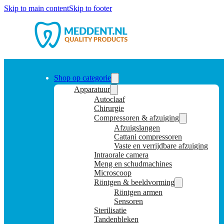
Skip to main content
Skip to footer
Shop op categorie
Apparatuur
Autoclaaf
Chirurgie
Compressoren & afzuiging
Afzuigslangen
Cattani compressoren
Vaste en verrijdbare afzuiging
Intraorale camera
Meng en schudmachines
Microscoop
Röntgen & beeldvorming
Röntgen armen
Sensoren
Sterilisatie
Tandenbleken