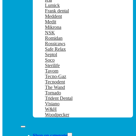
Lumick
Frank dental
Meddent
Medit
Mikrona
NSK
Romidan
Rossicaws
Safe Relax
Septol
Soco
Sterilife
Tavom
Tecno-Gaz
Tecnodent
The Wand
Tornado
Trident Dental
Visiano
W&H
Woodpecker
Shop op categorie