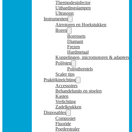
Thermodesinfector
Uithardingslampen
Ultrasoon
Instrumenten
Airrotoren en Hoekstukken
Boren
Borensets
Diamant
Frezen
Hardmetaal
Koppelingen, micromotoren & adapters
Polijsten
Polijstborstels
Scaler tips
Praktijkinrichting
Accessoires
Behandelunits en stoelen
Kasten
Verlichting
Zadelkrukken
Disposables
Composiet
Fluoride
Poederstraler