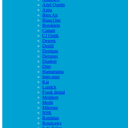
Ariel Quetin
Astra
Bien Air
BlancOne
Bossklein
Cattani
CJ Optik
Degrek
Denfil
Dentium
Derungs
Diadent
Dürr
Hamamatsu
Ingo-man
Kia
Lumick
Frank dental
Meddent
Medit
Mikrona
NSK
Romidan
Rossicaws