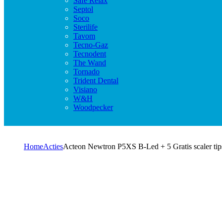
Safe Relax
Septol
Soco
Sterilife
Tavom
Tecno-Gaz
Tecnodent
The Wand
Tornado
Trident Dental
Visiano
W&H
Woodpecker
Home
Acties
Acteon Newtron P5XS B-Led + 5 Gratis scaler tip