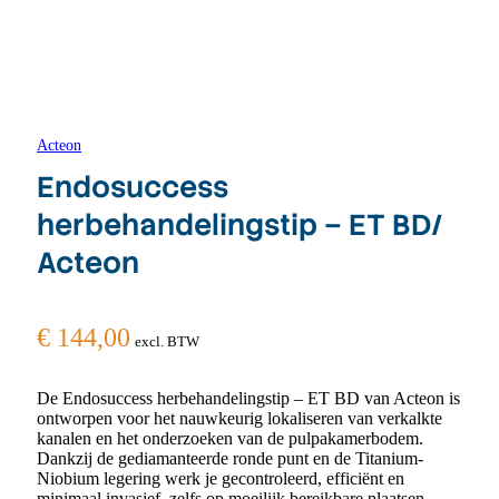
Acteon
Endosuccess
herbehandelingstip – ET BD/
Acteon
€
144,00
excl. BTW
De Endosuccess herbehandelingstip – ET BD van Acteon is
ontworpen voor het nauwkeurig lokaliseren van verkalkte
kanalen en het onderzoeken van de pulpakamerbodem.
Dankzij de gediamanteerde ronde punt en de Titanium-
Niobium legering werk je gecontroleerd, efficiënt en
minimaal invasief, zelfs op moeilijk bereikbare plaatsen.