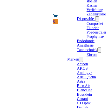
stoelen
Kasten
Verlichting
Zadelkrukken
Disposables
0
Composiet
Fluoride
Poederstraler
Prophylaxe
Endodontie
Anesthesie
Tandtechniek
Zircon
Merken
Acteon
AKOS
Anthogyr
Ariel Quetin
Astra
Bien Air
BlancOne
Bossklein
Cattani
CJ Optik
Degrek