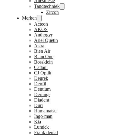
Anesthesie
Tandtechniek
Zircon
Merken
Acteon
AKOS
Anthogyr
Ariel Quetin
Astra
Bien Air
BlancOne
Bossklein
Cattani
CJ Optik
Degrek
Denfil
Dentium
Derungs
Diadent
Dürr
Hamamatsu
Ingo-man
Kia
Lumick
Frank dental