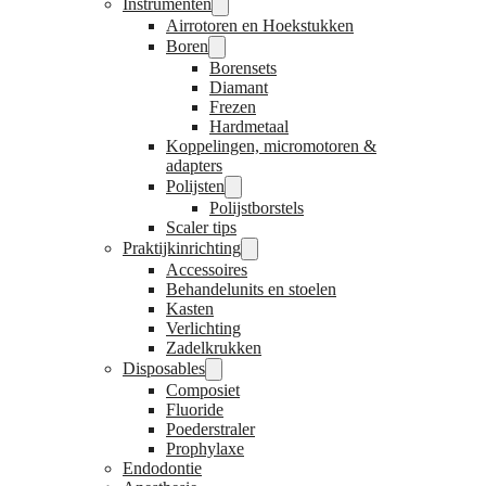
Instrumenten
Airrotoren en Hoekstukken
Boren
Borensets
Diamant
Frezen
Hardmetaal
Koppelingen, micromotoren &
adapters
Polijsten
Polijstborstels
Scaler tips
Praktijkinrichting
Accessoires
Behandelunits en stoelen
Kasten
Verlichting
Zadelkrukken
Disposables
Composiet
Fluoride
Poederstraler
Prophylaxe
Endodontie