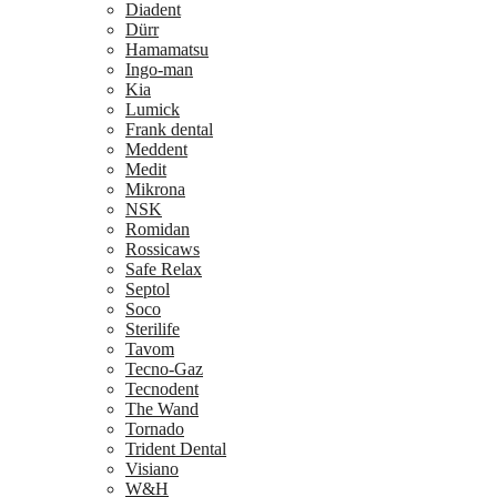
Diadent
Dürr
Hamamatsu
Ingo-man
Kia
Lumick
Frank dental
Meddent
Medit
Mikrona
NSK
Romidan
Rossicaws
Safe Relax
Septol
Soco
Sterilife
Tavom
Tecno-Gaz
Tecnodent
The Wand
Tornado
Trident Dental
Visiano
W&H