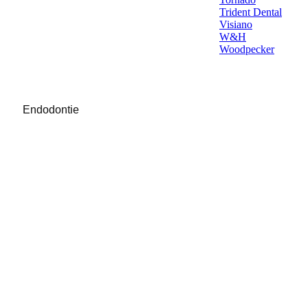
Trident Dental
Visiano
W&H
Woodpecker
Endodontie