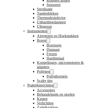
Röntgen armen
Sensoren
Sterilisatie
Tandenbleken
Thermodesinfector
Uithardingslampen
Ultrasoon
Instrumenten
Airrotoren en Hoekstukken
Boren
Borensets
Diamant
Frezen
Hardmetaal
Koppelingen, micromotoren &
adapters
Polijsten
Polijstborstels
Scaler tips
Praktijkinrichting
Accessoires
Behandelunits en stoelen
Kasten
Verlichting
Zadelkrukken