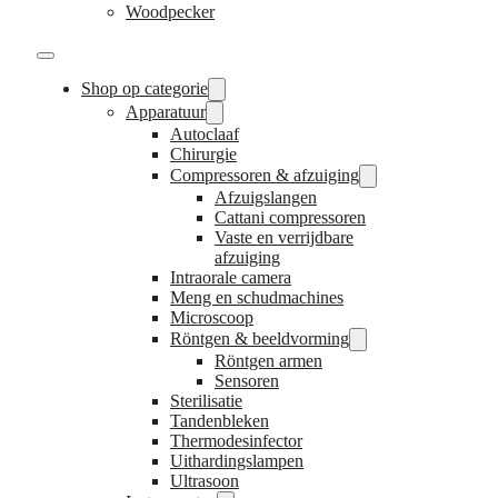
Woodpecker
Shop op categorie
Apparatuur
Autoclaaf
Chirurgie
Compressoren & afzuiging
Afzuigslangen
Cattani compressoren
Vaste en verrijdbare
afzuiging
Intraorale camera
Meng en schudmachines
Microscoop
Röntgen & beeldvorming
Röntgen armen
Sensoren
Sterilisatie
Tandenbleken
Thermodesinfector
Uithardingslampen
Ultrasoon