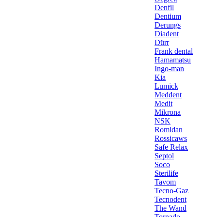
Denfil
Dentium
Derungs
Diadent
Dürr
Frank dental
Hamamatsu
Ingo-man
Kia
Lumick
Meddent
Medit
Mikrona
NSK
Romidan
Rossicaws
Safe Relax
Septol
Soco
Sterilife
Tavom
Tecno-Gaz
Tecnodent
The Wand
Tornado