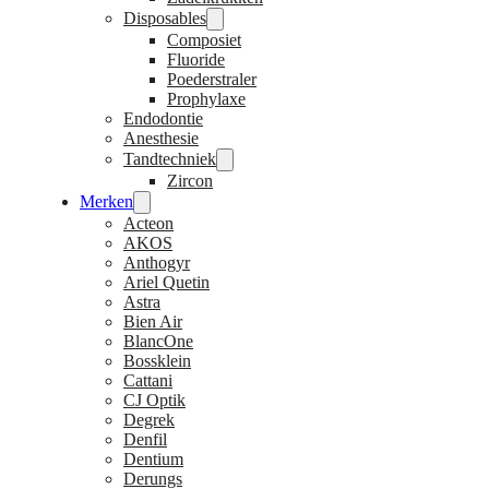
Disposables
Composiet
Fluoride
Poederstraler
Prophylaxe
Endodontie
Anesthesie
Tandtechniek
Zircon
Merken
Acteon
AKOS
Anthogyr
Ariel Quetin
Astra
Bien Air
BlancOne
Bossklein
Cattani
CJ Optik
Degrek
Denfil
Dentium
Derungs