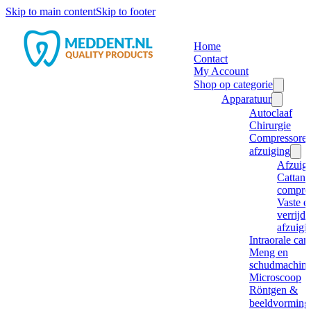
Skip to main content
Skip to footer
Home
Contact
My Account
Shop op categorie
Apparatuur
Autoclaaf
Chirurgie
Compressore
afzuiging
Afzuig
Cattani
compre
Vaste e
verrijd
afzuigi
Intraorale ca
Meng en
schudmachine
Microscoop
Röntgen &
beeldvorming