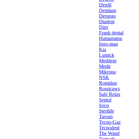
Denfil
Dentium
Derungs
Diadent
Dürr
Frank dental
Hamamatsu
Ingo-man
Kia
Lumick
Meddent
Medit
Mikrona
NSK
Romidan
Rossicaws
Safe Relax
Septol
Soco
Sterilife
Tavom
Tecno-Gaz
Tecnodent
The Wand
Tornado