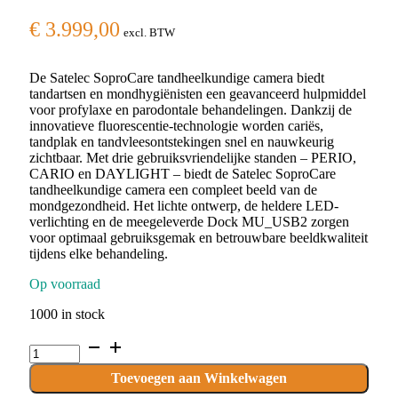
€
3.999,00
excl. BTW
De Satelec SoproCare tandheelkundige camera biedt
tandartsen en mondhygiënisten een geavanceerd hulpmiddel
voor profylaxe en parodontale behandelingen. Dankzij de
innovatieve fluorescentie-technologie worden cariës,
tandplak en tandvleesontstekingen snel en nauwkeurig
zichtbaar. Met drie gebruiksvriendelijke standen – PERIO,
CARIO en DAYLIGHT – biedt de Satelec SoproCare
tandheelkundige camera een compleet beeld van de
mondgezondheid. Het lichte ontwerp, de heldere LED-
verlichting en de meegeleverde Dock MU_USB2 zorgen
voor optimaal gebruiksgemak en betrouwbare beeldkwaliteit
tijdens elke behandeling.
Op voorraad
1000 in stock
Satelec
Sopro
Care
Toevoegen aan Winkelwagen
+