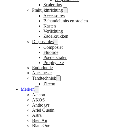
Scaler tips
Praktijkinrichting
Accessoires
Behandelunits en stoelen
Kasten
Verlichting
Zadelkrukken
Disposables
Composiet
Fluoride
Poederstraler
Prophylaxe
Endodontie
Anesthesie
Tandtechniek
Zircon
Merken
Acteon
AKOS
Anthogyr
Ariel Quetin
Astra
Bien Air
BlancOne