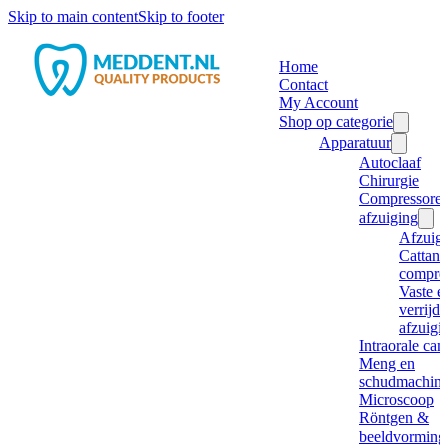
Skip to main content
Skip to footer
Home
Contact
My Account
Shop op categorie
Apparatuur
Autoclaaf
Chirurgie
Compressore
afzuiging
Afzuig
Cattani
compre
Vaste e
verrijd
afzuigi
Intraorale ca
Meng en
schudmachine
Microscoop
Röntgen &
beeldvorming