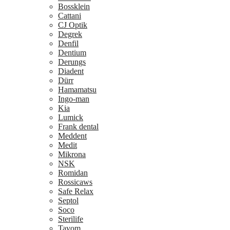
Bossklein
Cattani
CJ Optik
Degrek
Denfil
Dentium
Derungs
Diadent
Dürr
Hamamatsu
Ingo-man
Kia
Lumick
Frank dental
Meddent
Medit
Mikrona
NSK
Romidan
Rossicaws
Safe Relax
Septol
Soco
Sterilife
Tavom