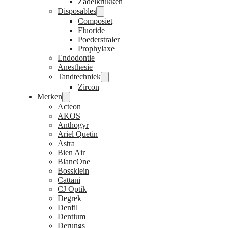
Zadelkrukken
Disposables
Composiet
Fluoride
Poederstraler
Prophylaxe
Endodontie
Anesthesie
Tandtechniek
Zircon
Merken
Acteon
AKOS
Anthogyr
Ariel Quetin
Astra
Bien Air
BlancOne
Bossklein
Cattani
CJ Optik
Degrek
Denfil
Dentium
Derungs