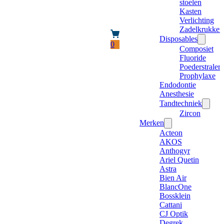
stoelen
Kasten
Verlichting
Zadelkrukken
Disposables
0
Composiet
Fluoride
Poederstraler
Prophylaxe
Endodontie
Anesthesie
Tandtechniek
Zircon
Merken
Acteon
AKOS
Anthogyr
Ariel Quetin
Astra
Bien Air
BlancOne
Bossklein
Cattani
CJ Optik
Degrek