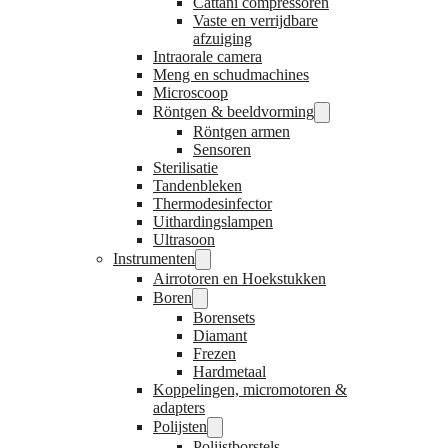
Cattani compressoren
Vaste en verrijdbare
afzuiging
Intraorale camera
Meng en schudmachines
Microscoop
Röntgen & beeldvorming
Röntgen armen
Sensoren
Sterilisatie
Tandenbleken
Thermodesinfector
Uithardingslampen
Ultrasoon
Instrumenten
Airrotoren en Hoekstukken
Boren
Borensets
Diamant
Frezen
Hardmetaal
Koppelingen, micromotoren &
adapters
Polijsten
Polijstborstels