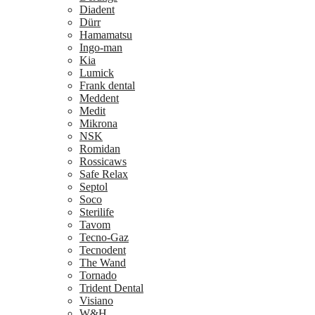
Diadent
Dürr
Hamamatsu
Ingo-man
Kia
Lumick
Frank dental
Meddent
Medit
Mikrona
NSK
Romidan
Rossicaws
Safe Relax
Septol
Soco
Sterilife
Tavom
Tecno-Gaz
Tecnodent
The Wand
Tornado
Trident Dental
Visiano
W&H