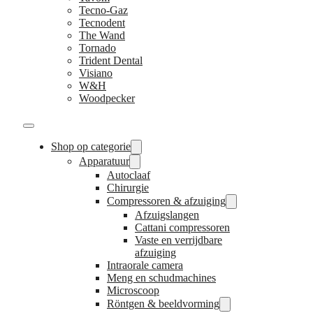
Tecno-Gaz
Tecnodent
The Wand
Tornado
Trident Dental
Visiano
W&H
Woodpecker
Shop op categorie
Apparatuur
Autoclaaf
Chirurgie
Compressoren & afzuiging
Afzuigslangen
Cattani compressoren
Vaste en verrijdbare
afzuiging
Intraorale camera
Meng en schudmachines
Microscoop
Röntgen & beeldvorming