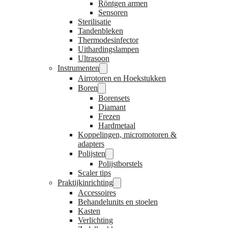
Röntgen armen
Sensoren
Sterilisatie
Tandenbleken
Thermodesinfector
Uithardingslampen
Ultrasoon
Instrumenten
Airrotoren en Hoekstukken
Boren
Borensets
Diamant
Frezen
Hardmetaal
Koppelingen, micromotoren &
adapters
Polijsten
Polijstborstels
Scaler tips
Praktijkinrichting
Accessoires
Behandelunits en stoelen
Kasten
Verlichting