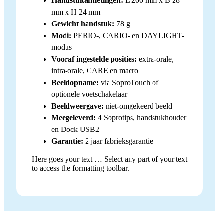
Handstukafmetingen:
L 200 mm x B 28
mm x H 24 mm
Gewicht handstuk:
78 g
Modi:
PERIO-, CARIO- en DAYLIGHT-
modus
Vooraf ingestelde posities:
extra-orale,
intra-orale, CARE en macro
Beeldopname:
via SoproTouch of
optionele voetschakelaar
Beeldweergave:
niet-omgekeerd beeld
Meegeleverd:
4 Soprotips, handstukhouder
en Dock USB2
Garantie:
2 jaar fabrieksgarantie
Here goes your text … Select any part of your text
to access the formatting toolbar.