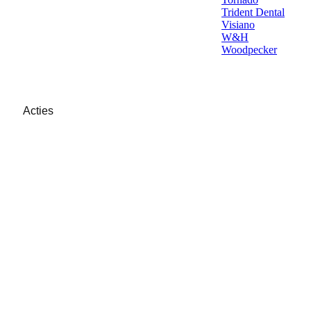
Trident Dental
Visiano
W&H
Woodpecker
Acties