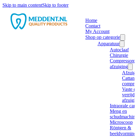
Skip to main content
Skip to footer
Home
Contact
My Account
Shop op categorie
Apparatuur
Autoclaaf
Chirurgie
Compressore
afzuiging
Afzuig
Cattani
compre
Vaste e
verrijd
afzuigi
Intraorale ca
Meng en
schudmachine
Microscoop
Röntgen &
beeldvorming