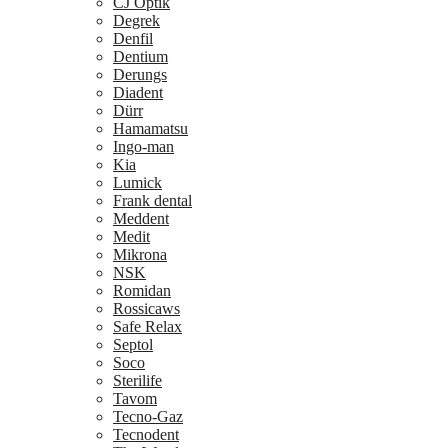
CJ Optik
Degrek
Denfil
Dentium
Derungs
Diadent
Dürr
Hamamatsu
Ingo-man
Kia
Lumick
Frank dental
Meddent
Medit
Mikrona
NSK
Romidan
Rossicaws
Safe Relax
Septol
Soco
Sterilife
Tavom
Tecno-Gaz
Tecnodent