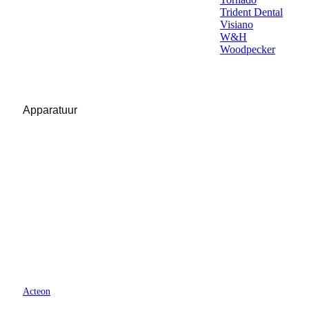
Trident Dental
Visiano
W&H
Woodpecker
Apparatuur
Acteon