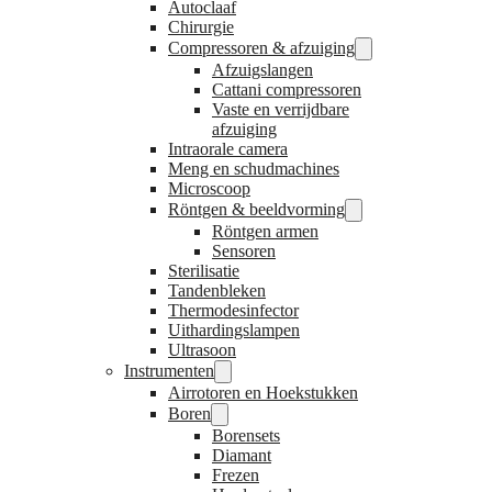
Autoclaaf
Chirurgie
Compressoren & afzuiging
Afzuigslangen
Cattani compressoren
Vaste en verrijdbare
afzuiging
Intraorale camera
Meng en schudmachines
Microscoop
Röntgen & beeldvorming
Röntgen armen
Sensoren
Sterilisatie
Tandenbleken
Thermodesinfector
Uithardingslampen
Ultrasoon
Instrumenten
Airrotoren en Hoekstukken
Boren
Borensets
Diamant
Frezen