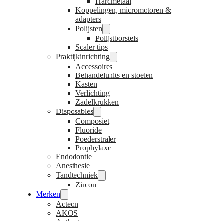
Hardmetaal
Koppelingen, micromotoren &
adapters
Polijsten
Polijstborstels
Scaler tips
Praktijkinrichting
Accessoires
Behandelunits en stoelen
Kasten
Verlichting
Zadelkrukken
Disposables
Composiet
Fluoride
Poederstraler
Prophylaxe
Endodontie
Anesthesie
Tandtechniek
Zircon
Merken
Acteon
AKOS