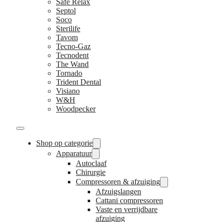
Safe Relax
Septol
Soco
Sterilife
Tavom
Tecno-Gaz
Tecnodent
The Wand
Tornado
Trident Dental
Visiano
W&H
Woodpecker
Shop op categorie
Apparatuur
Autoclaaf
Chirurgie
Compressoren & afzuiging
Afzuigslangen
Cattani compressoren
Vaste en verrijdbare
afzuiging