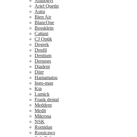
Anthogyr
Ariel Quetin
Astra
Bien Air
BlancOne
Bossklein
Cattani
CJ Optik
Degrek
Denfil
Dentium
Derungs
Diadent
Dürr
Hamamatsu
Ingo-man
Kia
Lumick
Frank dental
Meddent
Medit
Mikrona
NSK
Romidan
Rossicaws