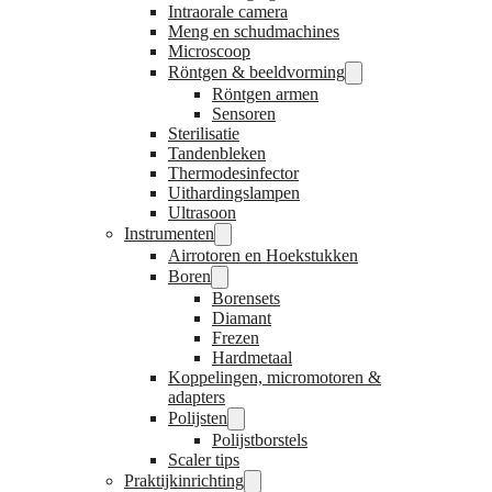
Intraorale camera
Meng en schudmachines
Microscoop
Röntgen & beeldvorming
Röntgen armen
Sensoren
Sterilisatie
Tandenbleken
Thermodesinfector
Uithardingslampen
Ultrasoon
Instrumenten
Airrotoren en Hoekstukken
Boren
Borensets
Diamant
Frezen
Hardmetaal
Koppelingen, micromotoren &
adapters
Polijsten
Polijstborstels
Scaler tips
Praktijkinrichting