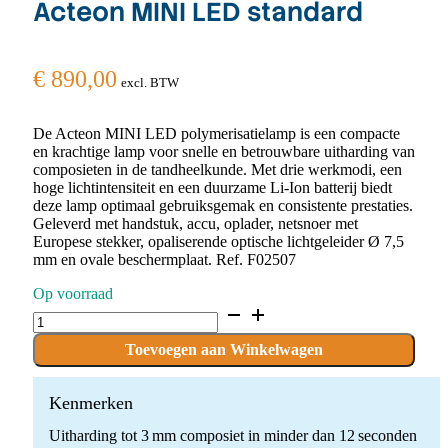
Acteon MINI LED standard
€
890,00
excl. BTW
De Acteon MINI LED polymerisatielamp is een compacte
en krachtige lamp voor snelle en betrouwbare uitharding van
composieten in de tandheelkunde. Met drie werkmodi, een
hoge lichtintensiteit en een duurzame Li-Ion batterij biedt
deze lamp optimaal gebruiksgemak en consistente prestaties.
Geleverd met handstuk, accu, oplader, netsnoer met
Europese stekker, opaliserende optische lichtgeleider Ø 7,5
mm en ovale beschermplaat. Ref. F02507
Op voorraad
Acteon
MINI
LED
Toevoegen aan Winkelwagen
standard
quantity
Kenmerken
Uitharding tot 3 mm composiet in minder dan 12 seconden