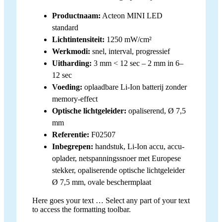
Productnaam:
Acteon MINI LED
standard
Lichtintensiteit:
1250 mW/cm²
Werkmodi:
snel, interval, progressief
Uitharding:
3 mm < 12 sec – 2 mm in 6–
12 sec
Voeding:
oplaadbare Li-Ion batterij zonder
memory-effect
Optische lichtgeleider:
opaliserend, Ø 7,5
mm
Referentie:
F02507
Inbegrepen:
handstuk, Li-Ion accu, accu-
oplader, netspanningssnoer met Europese
stekker, opaliserende optische lichtgeleider
Ø 7,5 mm, ovale beschermplaat
Here goes your text … Select any part of your text
to access the formatting toolbar.