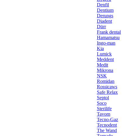
Denfil
Dentium
Derungs
Diadent
Dürr
Frank dental
Hamamatsu
Ingo-man
Kia
Lumick
Meddent
Medit
Mikrona
NSK
Romidan
Rossicaws
Safe Relax
Septol
Soco
Sterilife
Tavom
Tecno-Gaz
Tecnodent
The Wand
Tornado