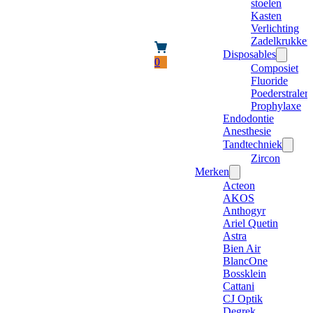
stoelen
Kasten
Verlichting
Zadelkrukken
Disposables
0
Composiet
Fluoride
Poederstraler
Prophylaxe
Endodontie
Anesthesie
Tandtechniek
Zircon
Merken
Acteon
AKOS
Anthogyr
Ariel Quetin
Astra
Bien Air
BlancOne
Bossklein
Cattani
CJ Optik
Degrek