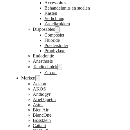
Accessoires
Behandelunits en stoelen
Kasten
Verlichting
Zadelkrukken
Disposables
Composiet
Fluoride
Poederstraler
Prophylaxe
Endodontie
Anesthesie
Tandtechniek
Zircon
Merken
Acteon
AKOS
Anthogyr
Ariel Quetin
Astra
Bien Air
BlancOne
Bossklein
Cattani