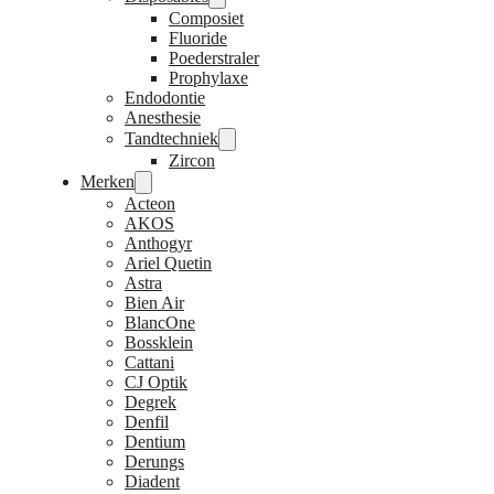
Composiet
Fluoride
Poederstraler
Prophylaxe
Endodontie
Anesthesie
Tandtechniek
Zircon
Merken
Acteon
AKOS
Anthogyr
Ariel Quetin
Astra
Bien Air
BlancOne
Bossklein
Cattani
CJ Optik
Degrek
Denfil
Dentium
Derungs
Diadent