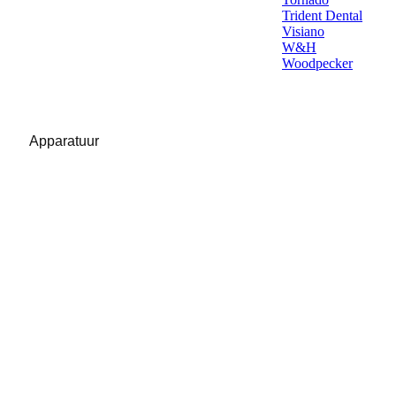
Trident Dental
Visiano
W&H
Woodpecker
Apparatuur