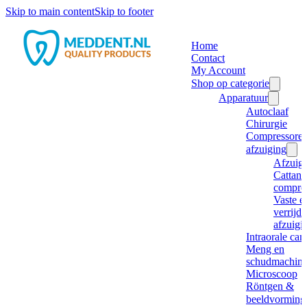
Skip to main content
Skip to footer
Home
Contact
My Account
Shop op categorie
Apparatuur
Autoclaaf
Chirurgie
Compressore
afzuiging
Afzuig
Cattani
compre
Vaste e
verrijd
afzuigi
Intraorale ca
Meng en
schudmachine
Microscoop
Röntgen &
beeldvorming