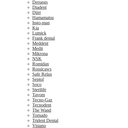
Derungs
Diadent
Dürr
Hamamatsu
Ingo-man
Kia
Lumick
Frank dental
Meddent
Medit
Mikrona
NSK
Romidan
Rossicaws
Safe Relax
Septol
Soco
Sterilife
Tavom
Tecno-Gaz
Tecnodent
The Wand
Tornado
Trident Dental
Visiano