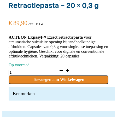
Retractiepasta – 20 × 0,3 g
€
89,90
excl. BTW
ACTEON Expasyl™ Exact retractiepasta
voor
atraumatische sulculaire opening bij tandheelkundige
afdrukken. Capsules van 0,3 g voor single-use toepassing en
optimale hygiëne. Geschikt voor digitale en conventionele
afdruktechnieken. Verpakking: 20 capsules.
Op voorraad
ACTEON
Expasyl™
Exact
Toevoegen aan Winkelwagen
Retractiepasta
–
20
Kenmerken
×
0,3
g
quantity