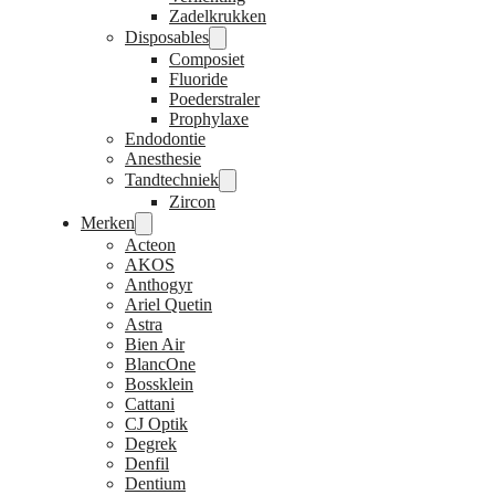
Zadelkrukken
Disposables
Composiet
Fluoride
Poederstraler
Prophylaxe
Endodontie
Anesthesie
Tandtechniek
Zircon
Merken
Acteon
AKOS
Anthogyr
Ariel Quetin
Astra
Bien Air
BlancOne
Bossklein
Cattani
CJ Optik
Degrek
Denfil
Dentium