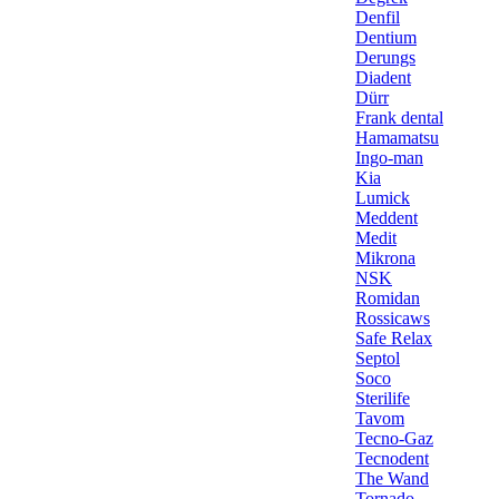
Denfil
Dentium
Derungs
Diadent
Dürr
Frank dental
Hamamatsu
Ingo-man
Kia
Lumick
Meddent
Medit
Mikrona
NSK
Romidan
Rossicaws
Safe Relax
Septol
Soco
Sterilife
Tavom
Tecno-Gaz
Tecnodent
The Wand
Tornado