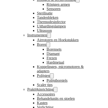
Röntgen armen
Sensoren
Sterilisatie
Tandenbleken
Thermodesinfector
Uithardingslampen
Ultrasoon
Instrumenten
Airrotoren en Hoekstukken
Boren
Borensets
Diamant
Frezen
Hardmetaal
Koppelingen, micromotoren &
adapters
Polijsten
Polijstborstels
Scaler tips
Praktijkinrichting
Accessoires
Behandelunits en stoelen
Kasten
Verlichting