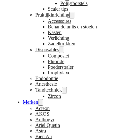
Polijstborstels
Scaler tips
Praktijkinrichting
Accessoires
Behandelunits en stoelen
Kasten
Verlichting
Zadelkrukken
Disposables
Composiet
Fluoride
Poederstraler
Prophylaxe
Endodontie
Anesthesie
Tandtechniek
Zircon
Merken
Acteon
AKOS
Anthogyr
Ariel Quetin
Astra
Bien Air