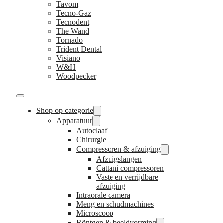
Tavom
Tecno-Gaz
Tecnodent
The Wand
Tornado
Trident Dental
Visiano
W&H
Woodpecker
Shop op categorie
Apparatuur
Autoclaaf
Chirurgie
Compressoren & afzuiging
Afzuigslangen
Cattani compressoren
Vaste en verrijdbare
afzuiging
Intraorale camera
Meng en schudmachines
Microscoop
Röntgen & beeldvorming