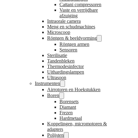
Cattani compressoren
Vaste en verrijdbare
afzuiging
Intraorale camera
Meng en schudmachines
Microscoop
Röntgen & beeldvorming
Röntgen armen
Sensoren
Sterilisatie
Tandenbleken
Thermodesinfector
Uithardingslampen
Ultrasoon
Instrumenten
Airrotoren en Hoekstukken
Boren
Borensets
Diamant
Frezen
Hardmetaal
Koppelingen, micromotoren &
adapters
Polijsten