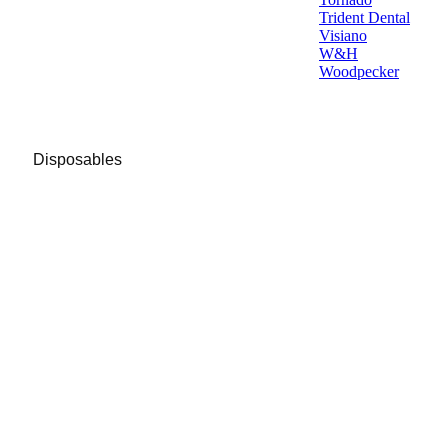
Trident Dental
Visiano
W&H
Woodpecker
Disposables