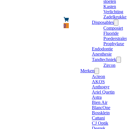
stoelen
Kasten
Verlichting
Zadelkrukken
Disposables
0
Composiet
Fluoride
Poederstraler
Prophylaxe
Endodontie
Anesthesie
Tandtechniek
Zircon
Merken
Acteon
AKOS
Anthogyr
Ariel Quetin
Astra
Bien Air
BlancOne
Bossklein
Cattani
CJ Optik
Degrek