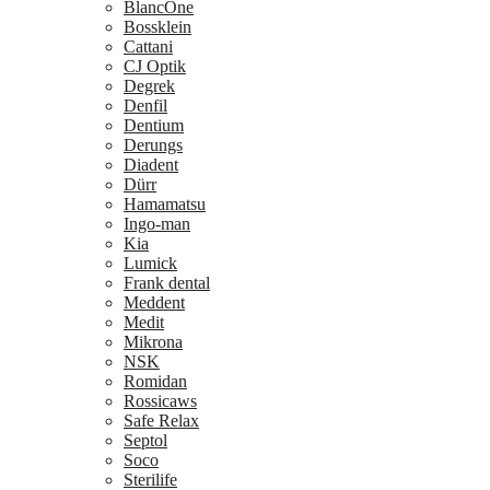
BlancOne
Bossklein
Cattani
CJ Optik
Degrek
Denfil
Dentium
Derungs
Diadent
Dürr
Hamamatsu
Ingo-man
Kia
Lumick
Frank dental
Meddent
Medit
Mikrona
NSK
Romidan
Rossicaws
Safe Relax
Septol
Soco
Sterilife