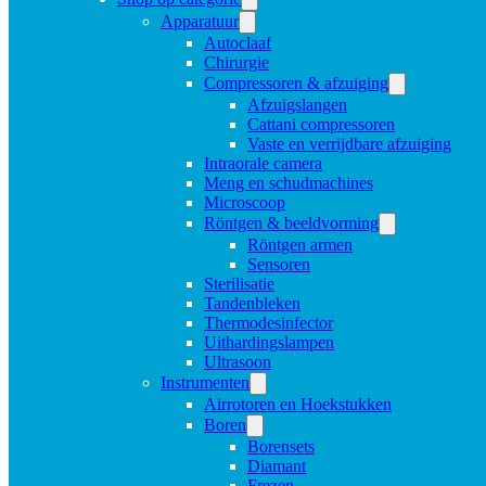
Apparatuur
Autoclaaf
Chirurgie
Compressoren & afzuiging
Afzuigslangen
Cattani compressoren
Vaste en verrijdbare afzuiging
Intraorale camera
Meng en schudmachines
Microscoop
Röntgen & beeldvorming
Röntgen armen
Sensoren
Sterilisatie
Tandenbleken
Thermodesinfector
Uithardingslampen
Ultrasoon
Instrumenten
Airrotoren en Hoekstukken
Boren
Borensets
Diamant
Frezen