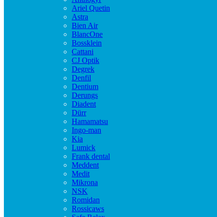
Ariel Quetin
Astra
Bien Air
BlancOne
Bossklein
Cattani
CJ Optik
Degrek
Denfil
Dentium
Derungs
Diadent
Dürr
Hamamatsu
Ingo-man
Kia
Lumick
Frank dental
Meddent
Medit
Mikrona
NSK
Romidan
Rossicaws