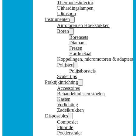
Thermodesinfector
Uithardingslampen
Ultrasoon
Instrumenten
Airrotoren en Hoekstukken
Boren
Borensets
Diamant
Frezen
Hardmetaal
Koppelingen, micromotoren & adapters
Polijsten
Polijstborstels
Scaler tips
Praktijkinrichting
Accessoires
Behandelunits en stoelen
Kasten
Verlichting
Zadelkrukken
Disposables
Composiet
Fluoride
Poederstraler