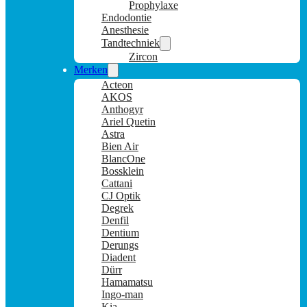
Prophylaxe
Endodontie
Anesthesie
Tandtechniek
Zircon
Merken
Acteon
AKOS
Anthogyr
Ariel Quetin
Astra
Bien Air
BlancOne
Bossklein
Cattani
CJ Optik
Degrek
Denfil
Dentium
Derungs
Diadent
Dürr
Hamamatsu
Ingo-man
Kia