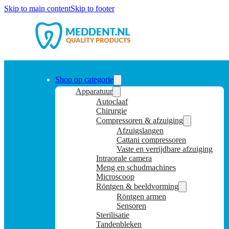
Skip to main content
Skip to footer
Shop op categorie
Apparatuur
Autoclaaf
Chirurgie
Compressoren & afzuiging
Afzuigslangen
Cattani compressoren
Vaste en verrijdbare afzuiging
Intraorale camera
Meng en schudmachines
Microscoop
Röntgen & beeldvorming
Röntgen armen
Sensoren
Sterilisatie
Tandenbleken