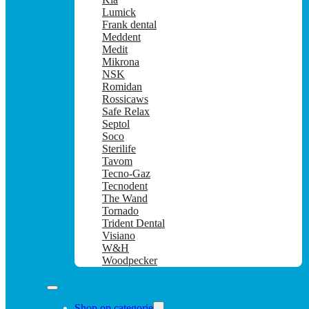
Lumick
Frank dental
Meddent
Medit
Mikrona
NSK
Romidan
Rossicaws
Safe Relax
Septol
Soco
Sterilife
Tavom
Tecno-Gaz
Tecnodent
The Wand
Tornado
Trident Dental
Visiano
W&H
Woodpecker
Shop op categorie