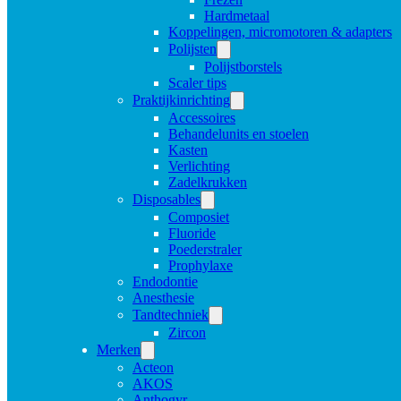
Hardmetaal
Koppelingen, micromotoren & adapters
Polijsten
Polijstborstels
Scaler tips
Praktijkinrichting
Accessoires
Behandelunits en stoelen
Kasten
Verlichting
Zadelkrukken
Disposables
Composiet
Fluoride
Poederstraler
Prophylaxe
Endodontie
Anesthesie
Tandtechniek
Zircon
Merken
Acteon
AKOS
Anthogyr