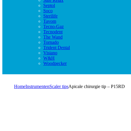
Safe Relax
Septol
Soco
Sterilife
Tavom
Tecno-Gaz
Tecnodent
The Wand
Tornado
Trident Dental
Visiano
W&H
Woodpecker
Home
Instrumenten
Scaler tips
Apicale chirurgie tip – P15RD