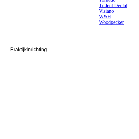
Trident Dental
Visiano
W&H
Woodpecker
Praktijkinrichting