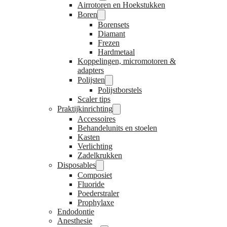
Airrotoren en Hoekstukken
Boren
Borensets
Diamant
Frezen
Hardmetaal
Koppelingen, micromotoren &
adapters
Polijsten
Polijstborstels
Scaler tips
Praktijkinrichting
Accessoires
Behandelunits en stoelen
Kasten
Verlichting
Zadelkrukken
Disposables
Composiet
Fluoride
Poederstraler
Prophylaxe
Endodontie
Anesthesie