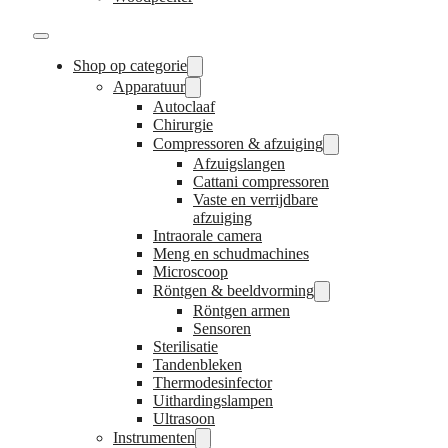
Shop op categorie
Apparatuur
Autoclaaf
Chirurgie
Compressoren & afzuiging
Afzuigslangen
Cattani compressoren
Vaste en verrijdbare
afzuiging
Intraorale camera
Meng en schudmachines
Microscoop
Röntgen & beeldvorming
Röntgen armen
Sensoren
Sterilisatie
Tandenbleken
Thermodesinfector
Uithardingslampen
Ultrasoon
Instrumenten