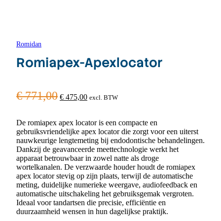
Romidan
Romiapex-Apexlocator
ORIGINAL
CURRENT
€
771,00
€
475,00
excl. BTW
PRICE
PRICE
WAS:
IS:
De romiapex apex locator is een compacte en
gebruiksvriendelijke apex locator die zorgt voor een uiterst
€ 771,00.
€ 475,00.
nauwkeurige lengtemeting bij endodontische behandelingen.
Dankzij de geavanceerde meettechnologie werkt het
apparaat betrouwbaar in zowel natte als droge
wortelkanalen. De verzwaarde houder houdt de romiapex
apex locator stevig op zijn plaats, terwijl de automatische
meting, duidelijke numerieke weergave, audiofeedback en
automatische uitschakeling het gebruiksgemak vergroten.
Ideaal voor tandartsen die precisie, efficiëntie en
duurzaamheid wensen in hun dagelijkse praktijk.