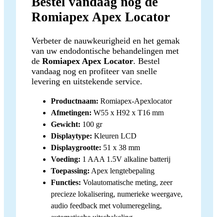
Bestel vandaag nog de
Romiapex Apex Locator
Verbeter de nauwkeurigheid en het gemak
van uw endodontische behandelingen met
de
Romiapex Apex Locator
. Bestel
vandaag nog en profiteer van snelle
levering en uitstekende service.
Productnaam:
Romiapex-Apexlocator
Afmetingen:
W55 x H92 x T16 mm
Gewicht:
100 gr
Displaytype:
Kleuren LCD
Displaygrootte:
51 x 38 mm
Voeding:
1 AAA 1.5V alkaline batterij
Toepassing:
Apex lengtebepaling
Functies:
Volautomatische meting, zeer
precieze lokalisering, numerieke weergave,
audio feedback met volumeregeling,