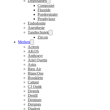
Disposables
Composiet
Fluoride
Poederstraler
Prophylaxe
Endodontie
Anesthesie
Tandtechniek
Zircon
Merken
Acteon
AKOS
Anthogyr
Ariel Quetin
Astra
Bien Air
BlancOne
Bossklein
Cattani
CJ Optik
Degrek
Denfil
Dentium
Derungs
Diadent