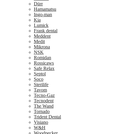
Dürr
Hamamatsu
Ingo-man
Kia
Lumick
Frank dental
Meddent
Medit
Mikrona
NSK
Romidan
Rossicaws
Safe Relax
Septol
Soco
Sterilife
Tavom
Tecno-Gaz
Tecnodent
The Wand
Tornado
Trident Dental
Visiano
W&H
Woodpecker