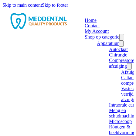
Skip to main content
Skip to footer
Home
Contact
My Account
Shop op categorie
Apparatuur
Autoclaaf
Chirurgie
Compressore
afzuiging
Afzuig
Cattani
compre
Vaste e
verrijd
afzuigi
Intraorale ca
Meng en
schudmachine
Microscoop
Röntgen &
beeldvorming