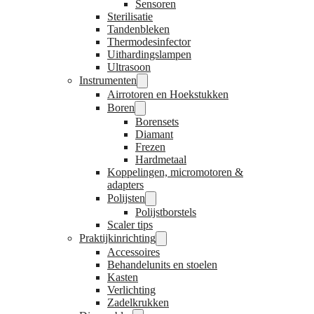
Sensoren
Sterilisatie
Tandenbleken
Thermodesinfector
Uithardingslampen
Ultrasoon
Instrumenten
Airrotoren en Hoekstukken
Boren
Borensets
Diamant
Frezen
Hardmetaal
Koppelingen, micromotoren &
adapters
Polijsten
Polijstborstels
Scaler tips
Praktijkinrichting
Accessoires
Behandelunits en stoelen
Kasten
Verlichting
Zadelkrukken