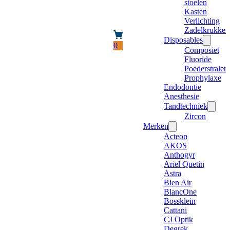
stoelen
Kasten
Verlichting
Zadelkrukken
Disposables
0
Composiet
Fluoride
Poederstraler
Prophylaxe
Endodontie
Anesthesie
Tandtechniek
Zircon
Merken
Acteon
AKOS
Anthogyr
Ariel Quetin
Astra
Bien Air
BlancOne
Bossklein
Cattani
CJ Optik
Degrek