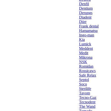
Denfil
Dentium
Derungs
Diadent
Dürr
Frank dental
Hamamatsu
Ingo-man
Kia
Lumick
Meddent
Medit
Mikrona
NSK
Romidan
Rossicaws
Safe Relax
Septol
Soco
Sterilife
Tavom
Tecno-Gaz
Tecnodent
The Wand
Tornado