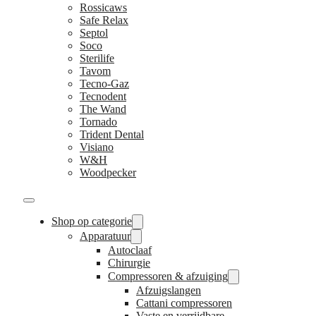
Rossicaws
Safe Relax
Septol
Soco
Sterilife
Tavom
Tecno-Gaz
Tecnodent
The Wand
Tornado
Trident Dental
Visiano
W&H
Woodpecker
Shop op categorie
Apparatuur
Autoclaaf
Chirurgie
Compressoren & afzuiging
Afzuigslangen
Cattani compressoren
Vaste en verrijdbare