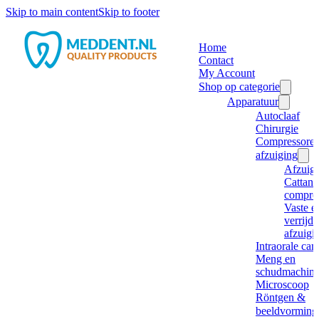
Skip to main content
Skip to footer
Home
Contact
My Account
Shop op categorie
Apparatuur
Autoclaaf
Chirurgie
Compressore
afzuiging
Afzuig
Cattani
compre
Vaste e
verrijd
afzuigi
Intraorale ca
Meng en
schudmachine
Microscoop
Röntgen &
beeldvorming