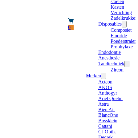
stoelen
Kasten
Verlichting
Zadelkrukken
Disposables
0
Composiet
Fluoride
Poederstraler
Prophylaxe
Endodontie
Anesthesie
Tandtechniek
Zircon
Merken
Acteon
AKOS
Anthogyr
Ariel Quetin
Astra
Bien Air
BlancOne
Bossklein
Cattani
CJ Optik
Degrek