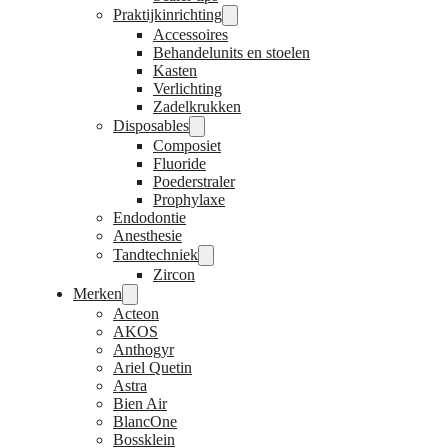
Praktijkinrichting
Accessoires
Behandelunits en stoelen
Kasten
Verlichting
Zadelkrukken
Disposables
Composiet
Fluoride
Poederstraler
Prophylaxe
Endodontie
Anesthesie
Tandtechniek
Zircon
Merken
Acteon
AKOS
Anthogyr
Ariel Quetin
Astra
Bien Air
BlancOne
Bossklein