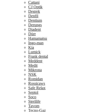
Cattani
CJ Optik
Degrek
Denfil
Dentium
Derungs
Diadent
Dürr
Hamamatsu
Ingo-man
Kia
Lumick
Frank dental
Meddent
Medit
Mikrona
NSK
Romidan
Rossicaws
Safe Relax
Septol
Soco
Sterilife
Tavom
Tecno-Gaz