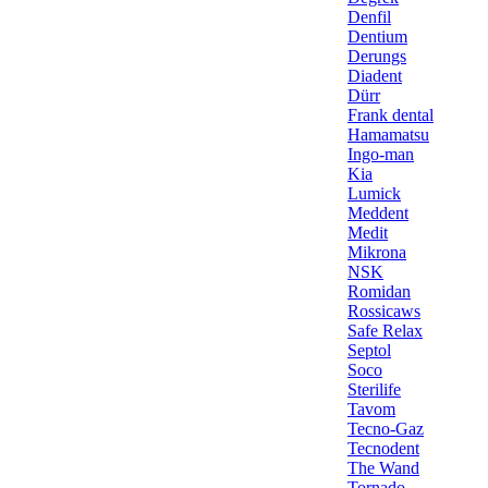
Denfil
Dentium
Derungs
Diadent
Dürr
Frank dental
Hamamatsu
Ingo-man
Kia
Lumick
Meddent
Medit
Mikrona
NSK
Romidan
Rossicaws
Safe Relax
Septol
Soco
Sterilife
Tavom
Tecno-Gaz
Tecnodent
The Wand
Tornado