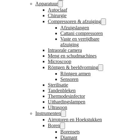
Apparatuur
Autoclaaf
Chirurgie
Compressoren & afzuiging
Afzuigslangen
Cattani compressoren
Vaste en verrijdbare
afzuiging
Intraorale camera
Meng en schudmachines
Microscoop
Röntgen & beeldvorming
Röntgen armen
Sensoren
Sterilisatie
Tandenbleken
Thermodesinfector
Uithardingslampen
Ultrasoon
Instrumenten
Airrotoren en Hoekstukken
Boren
Borensets
Diamant