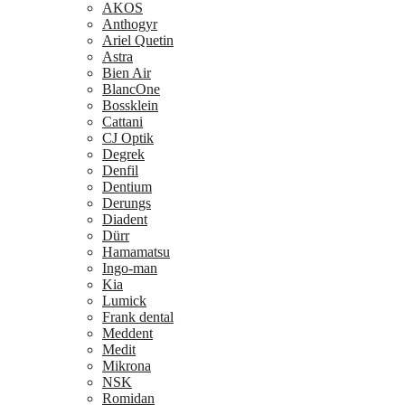
AKOS
Anthogyr
Ariel Quetin
Astra
Bien Air
BlancOne
Bossklein
Cattani
CJ Optik
Degrek
Denfil
Dentium
Derungs
Diadent
Dürr
Hamamatsu
Ingo-man
Kia
Lumick
Frank dental
Meddent
Medit
Mikrona
NSK
Romidan