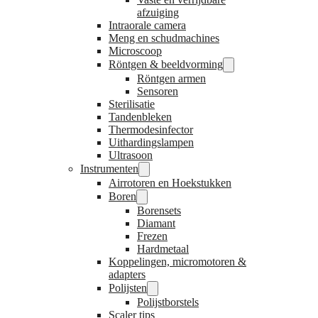
afzuiging
Intraorale camera
Meng en schudmachines
Microscoop
Röntgen & beeldvorming
Röntgen armen
Sensoren
Sterilisatie
Tandenbleken
Thermodesinfector
Uithardingslampen
Ultrasoon
Instrumenten
Airrotoren en Hoekstukken
Boren
Borensets
Diamant
Frezen
Hardmetaal
Koppelingen, micromotoren &
adapters
Polijsten
Polijstborstels
Scaler tips