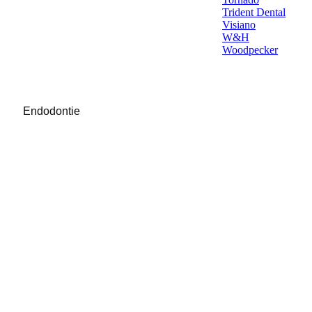
Trident Dental
Visiano
W&H
Woodpecker
Endodontie