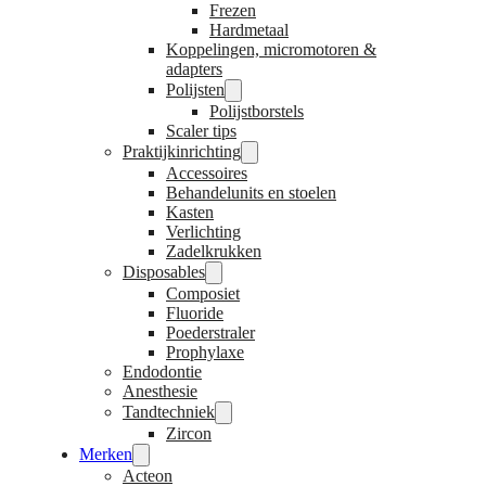
Frezen
Hardmetaal
Koppelingen, micromotoren &
adapters
Polijsten
Polijstborstels
Scaler tips
Praktijkinrichting
Accessoires
Behandelunits en stoelen
Kasten
Verlichting
Zadelkrukken
Disposables
Composiet
Fluoride
Poederstraler
Prophylaxe
Endodontie
Anesthesie
Tandtechniek
Zircon
Merken
Acteon