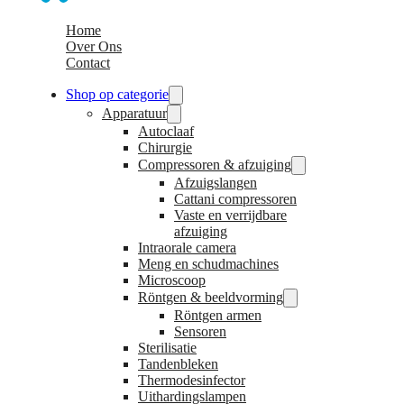
Home
Over Ons
Contact
Shop op categorie
Apparatuur
Autoclaaf
Chirurgie
Compressoren & afzuiging
Afzuigslangen
Cattani compressoren
Vaste en verrijdbare
afzuiging
Intraorale camera
Meng en schudmachines
Microscoop
Röntgen & beeldvorming
Röntgen armen
Sensoren
Sterilisatie
Tandenbleken
Thermodesinfector
Uithardingslampen