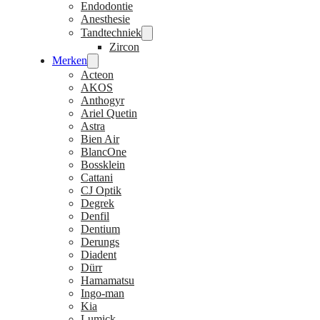
Endodontie
Anesthesie
Tandtechniek
Zircon
Merken
Acteon
AKOS
Anthogyr
Ariel Quetin
Astra
Bien Air
BlancOne
Bossklein
Cattani
CJ Optik
Degrek
Denfil
Dentium
Derungs
Diadent
Dürr
Hamamatsu
Ingo-man
Kia
Lumick