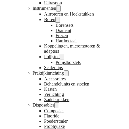
Ultrasoon
Instrumenten
Airrotoren en Hoekstukken
Boren
Borensets
Diamant
Frezen
Hardmetaal
Koppelingen, micromotoren &
adapters
Polijsten
Polijstborstels
Scaler tips
Praktijkinrichting
Accessoires
Behandelunits en stoelen
Kasten
Verlichting
Zadelkrukken
Disposables
Composiet
Fluoride
Poederstraler
Prophylaxe