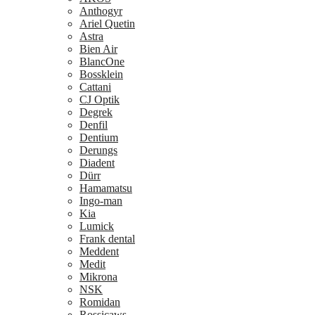
Anthogyr
Ariel Quetin
Astra
Bien Air
BlancOne
Bossklein
Cattani
CJ Optik
Degrek
Denfil
Dentium
Derungs
Diadent
Dürr
Hamamatsu
Ingo-man
Kia
Lumick
Frank dental
Meddent
Medit
Mikrona
NSK
Romidan
Rossicaws