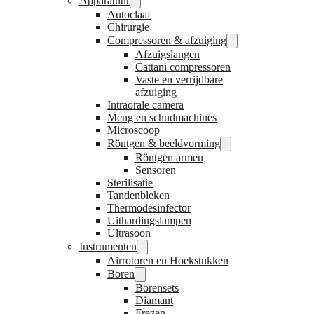
Apparatuur
Autoclaaf
Chirurgie
Compressoren & afzuiging
Afzuigslangen
Cattani compressoren
Vaste en verrijdbare
afzuiging
Intraorale camera
Meng en schudmachines
Microscoop
Röntgen & beeldvorming
Röntgen armen
Sensoren
Sterilisatie
Tandenbleken
Thermodesinfector
Uithardingslampen
Ultrasoon
Instrumenten
Airrotoren en Hoekstukken
Boren
Borensets
Diamant
Frezen