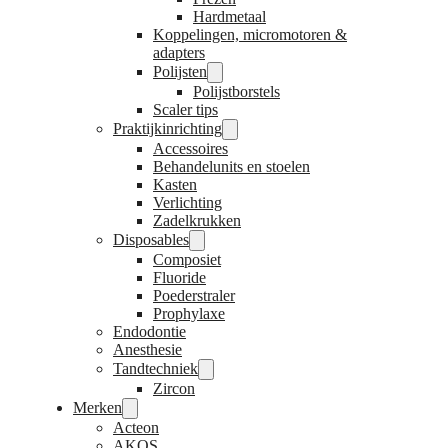
Hardmetaal
Koppelingen, micromotoren &
adapters
Polijsten
Polijstborstels
Scaler tips
Praktijkinrichting
Accessoires
Behandelunits en stoelen
Kasten
Verlichting
Zadelkrukken
Disposables
Composiet
Fluoride
Poederstraler
Prophylaxe
Endodontie
Anesthesie
Tandtechniek
Zircon
Merken
Acteon
AKOS