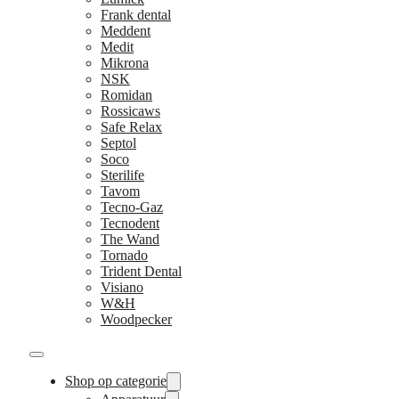
Frank dental
Meddent
Medit
Mikrona
NSK
Romidan
Rossicaws
Safe Relax
Septol
Soco
Sterilife
Tavom
Tecno-Gaz
Tecnodent
The Wand
Tornado
Trident Dental
Visiano
W&H
Woodpecker
Shop op categorie