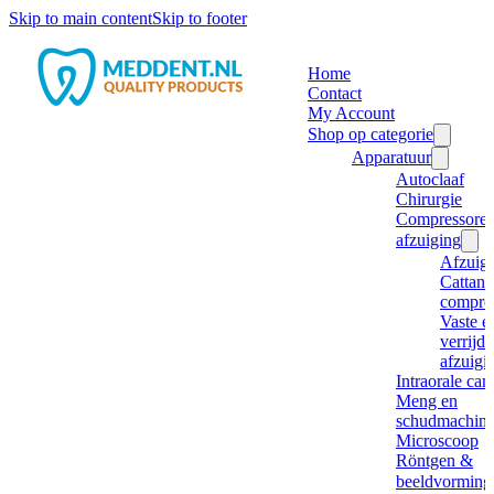
Skip to main content
Skip to footer
Home
Contact
My Account
Shop op categorie
Apparatuur
Autoclaaf
Chirurgie
Compressore
afzuiging
Afzuig
Cattani
compre
Vaste e
verrijd
afzuigi
Intraorale ca
Meng en
schudmachine
Microscoop
Röntgen &
beeldvorming