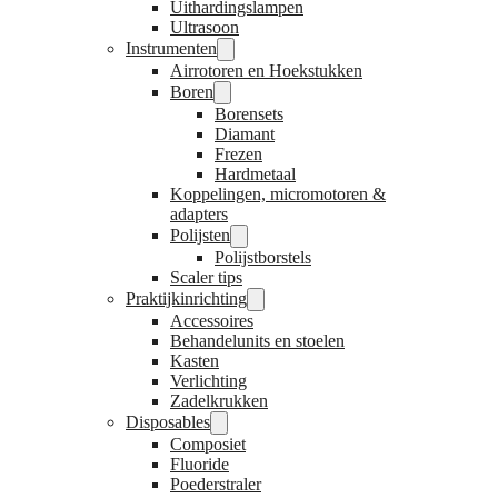
Uithardingslampen
Ultrasoon
Instrumenten
Airrotoren en Hoekstukken
Boren
Borensets
Diamant
Frezen
Hardmetaal
Koppelingen, micromotoren &
adapters
Polijsten
Polijstborstels
Scaler tips
Praktijkinrichting
Accessoires
Behandelunits en stoelen
Kasten
Verlichting
Zadelkrukken
Disposables
Composiet
Fluoride
Poederstraler