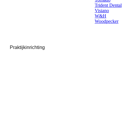
Trident Dental
Visiano
W&H
Woodpecker
Praktijkinrichting