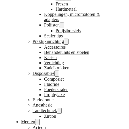
Frezen
Hardmetaal
Koppelingen, micromotoren &
adapters
Polijsten
Polijstborstels
Scaler tips
Praktijkinrichting
Accessoires
Behandelunits en stoelen
Kasten
Verlichting
Zadelkrukken
Disposables
Composiet
Fluoride
Poederstraler
Prophylaxe
Endodontie
Anesthesie
Tandtechniek
Zircon
Merken
Acteon