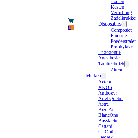
stoelen
Kasten
Verlichting
Zadelkrukken
Disposables
0
Composiet
Fluoride
Poederstraler
Prophylaxe
Endodontie
Anesthesie
Tandtechniek
Zircon
Merken
Acteon
AKOS
Anthogyr
Ariel Quetin
Astra
Bien Air
BlancOne
Bossklein
Cattani
CJ Optik
Degrek