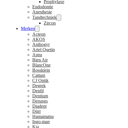
Prophylaxe
Endodontie
Anesthesie
Tandtechniek
Zircon
Merken
Acteon
AKOS
Anthogyr
Ariel Quetin
Astra
Bien Air
BlancOne
Bossklein
Cattani
CJ Optik
Degrek
Denfil
Dentium
Derungs
Diadent
Dürr
Hamamatsu
Ingo-man
Kia