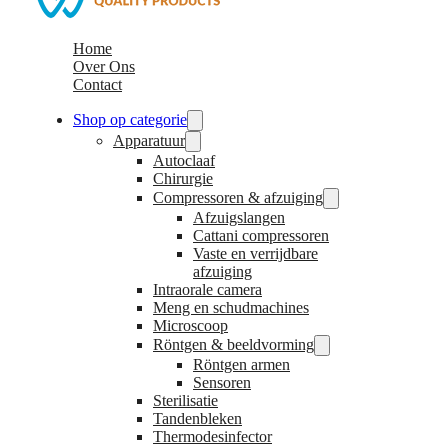
Home
Over Ons
Contact
Shop op categorie
Apparatuur
Autoclaaf
Chirurgie
Compressoren & afzuiging
Afzuigslangen
Cattani compressoren
Vaste en verrijdbare
afzuiging
Intraorale camera
Meng en schudmachines
Microscoop
Röntgen & beeldvorming
Röntgen armen
Sensoren
Sterilisatie
Tandenbleken
Thermodesinfector