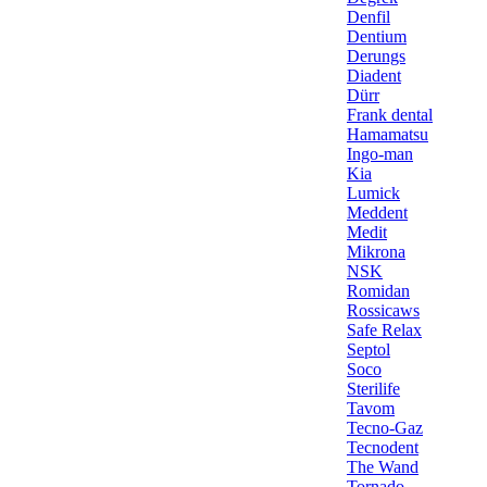
Denfil
Dentium
Derungs
Diadent
Dürr
Frank dental
Hamamatsu
Ingo-man
Kia
Lumick
Meddent
Medit
Mikrona
NSK
Romidan
Rossicaws
Safe Relax
Septol
Soco
Sterilife
Tavom
Tecno-Gaz
Tecnodent
The Wand
Tornado