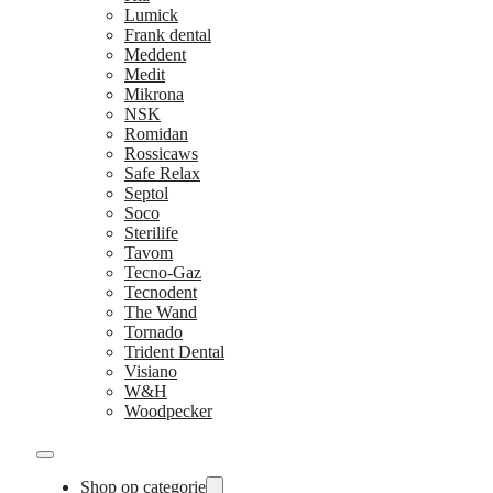
Lumick
Frank dental
Meddent
Medit
Mikrona
NSK
Romidan
Rossicaws
Safe Relax
Septol
Soco
Sterilife
Tavom
Tecno-Gaz
Tecnodent
The Wand
Tornado
Trident Dental
Visiano
W&H
Woodpecker
Shop op categorie