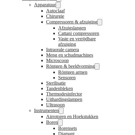
Apparatuur
Autoclaaf
Chirurgie
Compressoren & afzuiging
Afzuigslangen
Cattani compressoren
Vaste en verrijdbare
afzuiging
Intraorale camera
Meng en schudmachines
Microscoop
Röntgen & beeldvorming
Röntgen armen
Sensoren
Sterilisatie
Tandenbleken
Thermodesinfector
Uithardingslampen
Ultrasoon
Instrumenten
Airrotoren en Hoekstukken
Boren
Borensets
Diamant