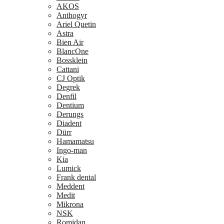
AKOS
Anthogyr
Ariel Quetin
Astra
Bien Air
BlancOne
Bossklein
Cattani
CJ Optik
Degrek
Denfil
Dentium
Derungs
Diadent
Dürr
Hamamatsu
Ingo-man
Kia
Lumick
Frank dental
Meddent
Medit
Mikrona
NSK
Romidan