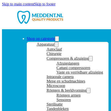
Skip to main content
Skip to footer
Shop op categorie
Apparatuur
Autoclaaf
Chirurgie
Compressoren & afzuiging
Afzuigslangen
Cattani compressoren
Vaste en verrijdbare afzuiging
Intraorale camera
Meng en schudmachines
Microscoop
Röntgen & beeldvorming
Röntgen armen
Sensoren
Sterilisatie
Tandenbleken