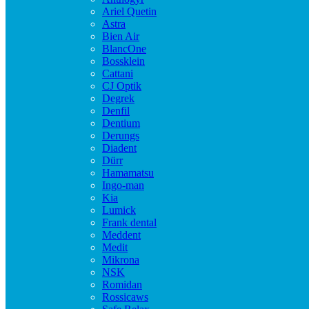
Ariel Quetin
Astra
Bien Air
BlancOne
Bossklein
Cattani
CJ Optik
Degrek
Denfil
Dentium
Derungs
Diadent
Dürr
Hamamatsu
Ingo-man
Kia
Lumick
Frank dental
Meddent
Medit
Mikrona
NSK
Romidan
Rossicaws