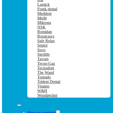
Lumick
Frank dental
Meddent
Medit
Mikrona
NSK
Romidan
Rossicaws
Safe Relax
Septol
Soco
Sterilife
Tavom
Tecno-Gaz
Tecnodent
The Wand
Tornado
Trident Dental
Visiano
W&H
Woodpecker
Shop op categorie