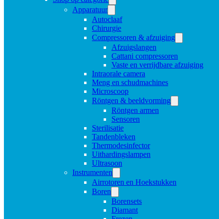
Apparatuur
Autoclaaf
Chirurgie
Compressoren & afzuiging
Afzuigslangen
Cattani compressoren
Vaste en verrijdbare afzuiging
Intraorale camera
Meng en schudmachines
Microscoop
Röntgen & beeldvorming
Röntgen armen
Sensoren
Sterilisatie
Tandenbleken
Thermodesinfector
Uithardingslampen
Ultrasoon
Instrumenten
Airrotoren en Hoekstukken
Boren
Borensets
Diamant
Frezen