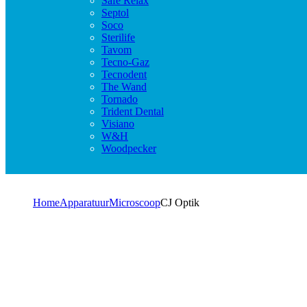
Safe Relax
Septol
Soco
Sterilife
Tavom
Tecno-Gaz
Tecnodent
The Wand
Tornado
Trident Dental
Visiano
W&H
Woodpecker
Home
Apparatuur
Microscoop
CJ Optik