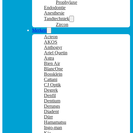
Prophylaxe
Endodontie
Anesthesie
Tandtechniek
Zircon
Merken
Acteon
AKOS
Anthogyr
Ariel Quetin
Astra
Bien Air
BlancOne
Bossklein
Cattani
CJ Optik
Degrek
Denfil
Dentium
Derungs
Diadent
Dürr
Hamamatsu
Ingo-man
Kia