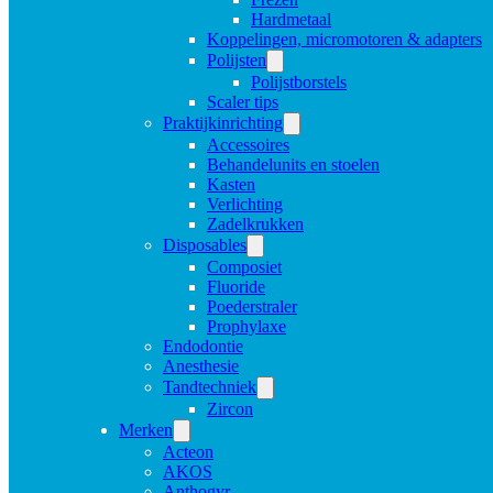
Hardmetaal
Koppelingen, micromotoren & adapters
Polijsten
Polijstborstels
Scaler tips
Praktijkinrichting
Accessoires
Behandelunits en stoelen
Kasten
Verlichting
Zadelkrukken
Disposables
Composiet
Fluoride
Poederstraler
Prophylaxe
Endodontie
Anesthesie
Tandtechniek
Zircon
Merken
Acteon
AKOS
Anthogyr