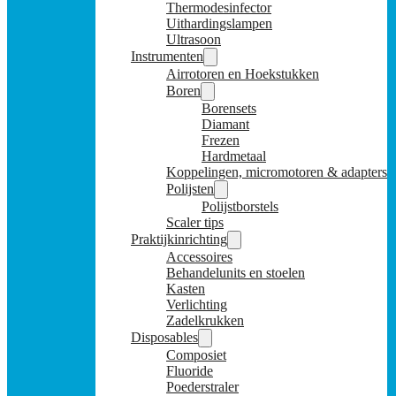
Thermodesinfector
Uithardingslampen
Ultrasoon
Instrumenten
Airrotoren en Hoekstukken
Boren
Borensets
Diamant
Frezen
Hardmetaal
Koppelingen, micromotoren & adapters
Polijsten
Polijstborstels
Scaler tips
Praktijkinrichting
Accessoires
Behandelunits en stoelen
Kasten
Verlichting
Zadelkrukken
Disposables
Composiet
Fluoride
Poederstraler