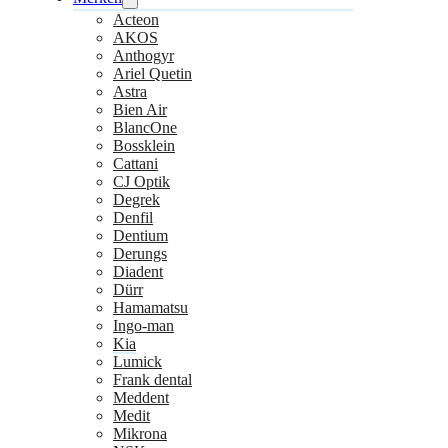
Acteon
AKOS
Anthogyr
Ariel Quetin
Astra
Bien Air
BlancOne
Bossklein
Cattani
CJ Optik
Degrek
Denfil
Dentium
Derungs
Diadent
Dürr
Hamamatsu
Ingo-man
Kia
Lumick
Frank dental
Meddent
Medit
Mikrona