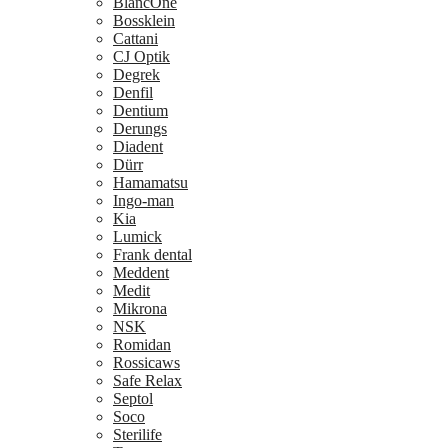
BlancOne
Bossklein
Cattani
CJ Optik
Degrek
Denfil
Dentium
Derungs
Diadent
Dürr
Hamamatsu
Ingo-man
Kia
Lumick
Frank dental
Meddent
Medit
Mikrona
NSK
Romidan
Rossicaws
Safe Relax
Septol
Soco
Sterilife