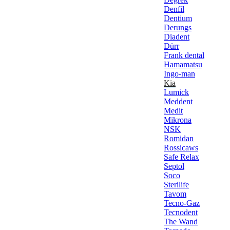
Denfil
Dentium
Derungs
Diadent
Dürr
Frank dental
Hamamatsu
Ingo-man
Kia
Lumick
Meddent
Medit
Mikrona
NSK
Romidan
Rossicaws
Safe Relax
Septol
Soco
Sterilife
Tavom
Tecno-Gaz
Tecnodent
The Wand