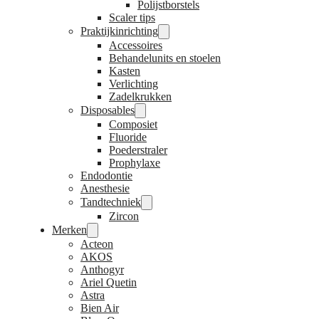
Polijstborstels
Scaler tips
Praktijkinrichting
Accessoires
Behandelunits en stoelen
Kasten
Verlichting
Zadelkrukken
Disposables
Composiet
Fluoride
Poederstraler
Prophylaxe
Endodontie
Anesthesie
Tandtechniek
Zircon
Merken
Acteon
AKOS
Anthogyr
Ariel Quetin
Astra
Bien Air