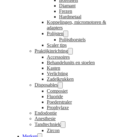
Borensets
Diamant
Frezen
Hardmetaal
Koppelingen, micromotoren &
adapters
Polijsten
Polijstborstels
Scaler tips
Praktijkinrichting
Accessoires
Behandelunits en stoelen
Kasten
Verlichting
Zadelkrukken
Disposables
Composiet
Fluoride
Poederstraler
Prophylaxe
Endodontie
Anesthesie
Tandtechniek
Zircon
Merken