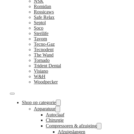
NSK
Romidan
Rossicaws
Safe Relax
Septol
Soco
Sterilife
Tavom
Tecno-Gaz
Tecnodent
The Wand
Tornado
Trident Dental
Visiano
W&H
Woodpecker
Shop op categorie
Apparatuur
Autoclaaf
Chirurgie
Compressoren & afzuiging
Afzuigslangen