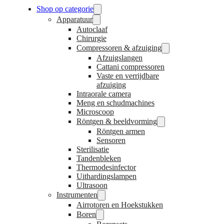
Shop op categorie
Apparatuur
Autoclaaf
Chirurgie
Compressoren & afzuiging
Afzuigslangen
Cattani compressoren
Vaste en verrijdbare
afzuiging
Intraorale camera
Meng en schudmachines
Microscoop
Röntgen & beeldvorming
Röntgen armen
Sensoren
Sterilisatie
Tandenbleken
Thermodesinfector
Uithardingslampen
Ultrasoon
Instrumenten
Airrotoren en Hoekstukken
Boren