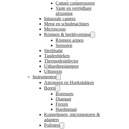
Cattani compressoren
Vaste en verrijdbare
afzuiging
Intraorale camera
Meng en schudmachines
Microscoop
Röntgen & beeldvorming
Röntgen armen
Sensoren
Sterilisatie
Tandenbleken
Thermodesinfector
Uithardingslampen
Ultrasoon
Instrumenten
Airrotoren en Hoekstukken
Boren
Borensets
Diamant
Frezen
Hardmetaal
Koppelingen, micromotoren &
adapters
Polijsten