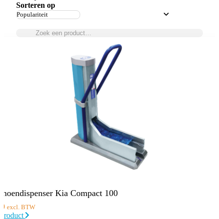
Sorteren op
choendispenser Kia Compact 100
00
excl. BTW
 product