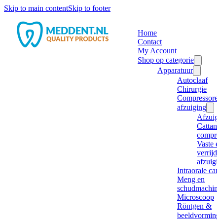
Skip to main content
Skip to footer
Home
Contact
My Account
Shop op categorie
Apparatuur
Autoclaaf
Chirurgie
Compressore
afzuiging
Afzuig
Cattani
compre
Vaste e
verrijd
afzuigi
Intraorale ca
Meng en
schudmachine
Microscoop
Röntgen &
beeldvorming