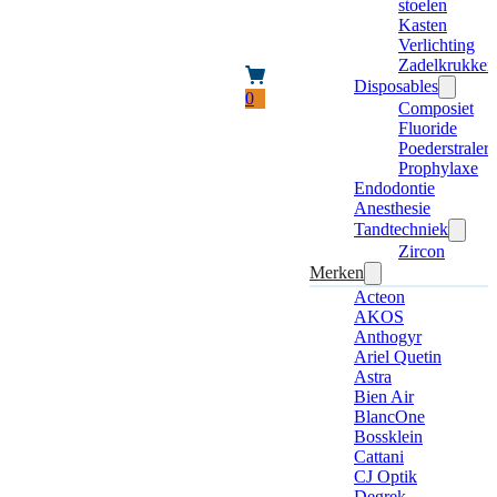
stoelen
Kasten
Verlichting
Zadelkrukken
Disposables
0
Composiet
Fluoride
Poederstraler
Prophylaxe
Endodontie
Anesthesie
Tandtechniek
Zircon
Merken
Acteon
AKOS
Anthogyr
Ariel Quetin
Astra
Bien Air
BlancOne
Bossklein
Cattani
CJ Optik
Degrek