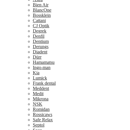
Bien Air
BlancOne
Bossklein
Cattani
CJ Optik
Degrek
Denfil
Dentium
Derungs
Diadent
Dürr
Hamamatsu
Ingo-man
Kia
Lumick
Frank dental
Meddent
Medit
Mikrona
NSK
Romidan
Rossicaws
Safe Relax
Septol