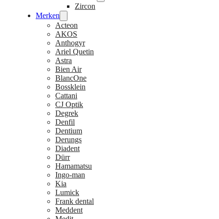
Zircon
Merken
Acteon
AKOS
Anthogyr
Ariel Quetin
Astra
Bien Air
BlancOne
Bossklein
Cattani
CJ Optik
Degrek
Denfil
Dentium
Derungs
Diadent
Dürr
Hamamatsu
Ingo-man
Kia
Lumick
Frank dental
Meddent
Medit