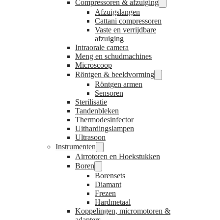
Compressoren & afzuiging
Afzuigslangen
Cattani compressoren
Vaste en verrijdbare
afzuiging
Intraorale camera
Meng en schudmachines
Microscoop
Röntgen & beeldvorming
Röntgen armen
Sensoren
Sterilisatie
Tandenbleken
Thermodesinfector
Uithardingslampen
Ultrasoon
Instrumenten
Airrotoren en Hoekstukken
Boren
Borensets
Diamant
Frezen
Hardmetaal
Koppelingen, micromotoren &
adapters