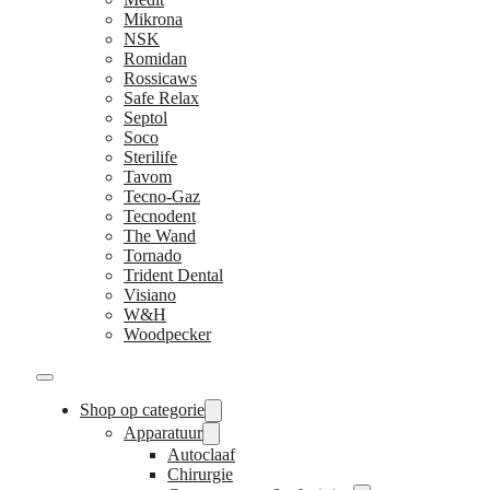
Mikrona
NSK
Romidan
Rossicaws
Safe Relax
Septol
Soco
Sterilife
Tavom
Tecno-Gaz
Tecnodent
The Wand
Tornado
Trident Dental
Visiano
W&H
Woodpecker
Shop op categorie
Apparatuur
Autoclaaf
Chirurgie