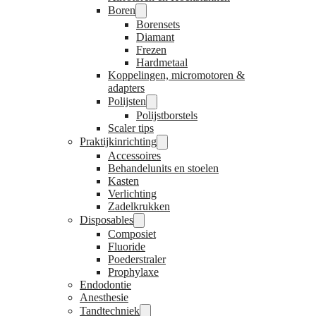
Boren
Borensets
Diamant
Frezen
Hardmetaal
Koppelingen, micromotoren &
adapters
Polijsten
Polijstborstels
Scaler tips
Praktijkinrichting
Accessoires
Behandelunits en stoelen
Kasten
Verlichting
Zadelkrukken
Disposables
Composiet
Fluoride
Poederstraler
Prophylaxe
Endodontie
Anesthesie
Tandtechniek