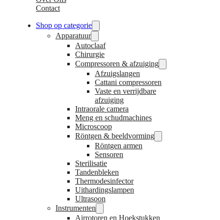
Contact
Shop op categorie
Apparatuur
Autoclaaf
Chirurgie
Compressoren & afzuiging
Afzuigslangen
Cattani compressoren
Vaste en verrijdbare
afzuiging
Intraorale camera
Meng en schudmachines
Microscoop
Röntgen & beeldvorming
Röntgen armen
Sensoren
Sterilisatie
Tandenbleken
Thermodesinfector
Uithardingslampen
Ultrasoon
Instrumenten
Airrotoren en Hoekstukken