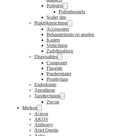
Polijsten
Polijstborstels
Scaler tips
Praktijkinrichting
Accessoires
Behandelunits en stoelen
Kasten
Verlichting
Zadelkrukken
Disposables
Composiet
Fluoride
Poederstraler
Prophylaxe
Endodontie
Anesthesie
Tandtechniek
Zircon
Merken
Acteon
AKOS
Anthogyr
Ariel Quetin
Astra