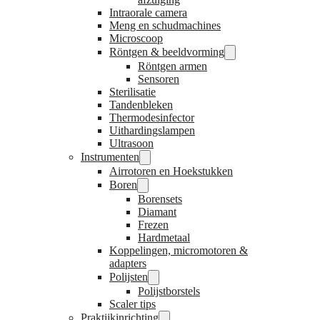
Intraorale camera
Meng en schudmachines
Microscoop
Röntgen & beeldvorming
Röntgen armen
Sensoren
Sterilisatie
Tandenbleken
Thermodesinfector
Uithardingslampen
Ultrasoon
Instrumenten
Airrotoren en Hoekstukken
Boren
Borensets
Diamant
Frezen
Hardmetaal
Koppelingen, micromotoren &
adapters
Polijsten
Polijstborstels
Scaler tips
Praktijkinrichting