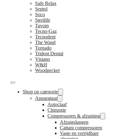
Safe Relax
Septol
Soco
Sterilife
Tavom
Tecno-Gaz
Tecnodent
The Wand
Tornado
Trident Dental
Visiano
W&H
Woodpecker
Shop op categorie
Apparatuur
Autoclaaf
Chirurgie
Compressoren & afzuiging
Afzuigslangen
Cattani compressoren
Vaste en verrijdbare
afzuiging