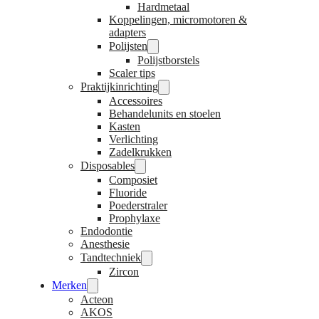
Hardmetaal
Koppelingen, micromotoren &
adapters
Polijsten
Polijstborstels
Scaler tips
Praktijkinrichting
Accessoires
Behandelunits en stoelen
Kasten
Verlichting
Zadelkrukken
Disposables
Composiet
Fluoride
Poederstraler
Prophylaxe
Endodontie
Anesthesie
Tandtechniek
Zircon
Merken
Acteon
AKOS