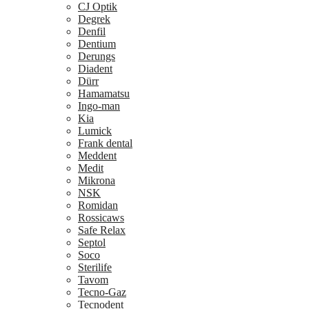
CJ Optik
Degrek
Denfil
Dentium
Derungs
Diadent
Dürr
Hamamatsu
Ingo-man
Kia
Lumick
Frank dental
Meddent
Medit
Mikrona
NSK
Romidan
Rossicaws
Safe Relax
Septol
Soco
Sterilife
Tavom
Tecno-Gaz
Tecnodent