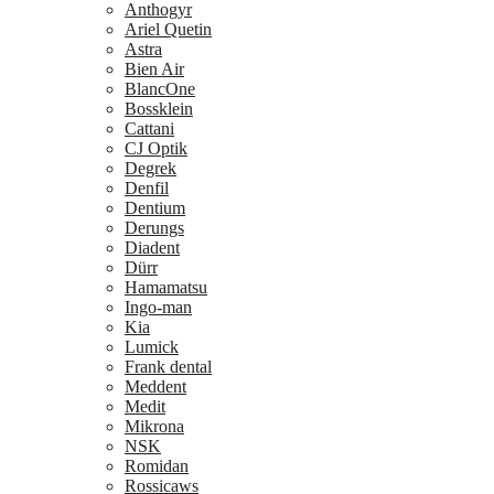
Anthogyr
Ariel Quetin
Astra
Bien Air
BlancOne
Bossklein
Cattani
CJ Optik
Degrek
Denfil
Dentium
Derungs
Diadent
Dürr
Hamamatsu
Ingo-man
Kia
Lumick
Frank dental
Meddent
Medit
Mikrona
NSK
Romidan
Rossicaws