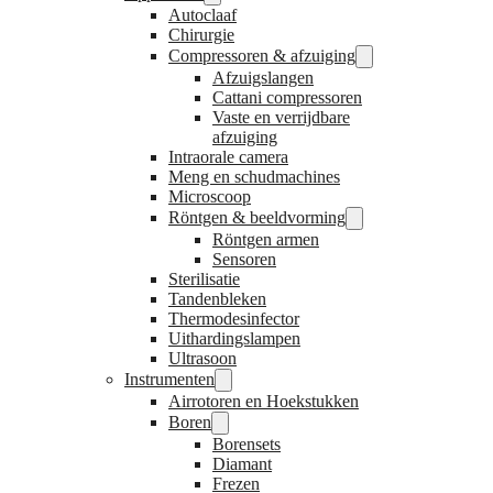
Autoclaaf
Chirurgie
Compressoren & afzuiging
Afzuigslangen
Cattani compressoren
Vaste en verrijdbare
afzuiging
Intraorale camera
Meng en schudmachines
Microscoop
Röntgen & beeldvorming
Röntgen armen
Sensoren
Sterilisatie
Tandenbleken
Thermodesinfector
Uithardingslampen
Ultrasoon
Instrumenten
Airrotoren en Hoekstukken
Boren
Borensets
Diamant
Frezen