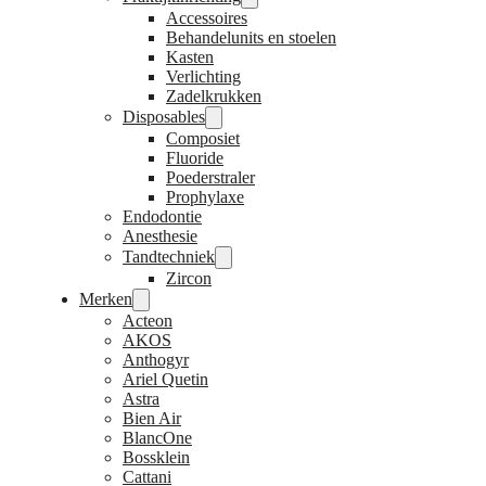
Accessoires
Behandelunits en stoelen
Kasten
Verlichting
Zadelkrukken
Disposables
Composiet
Fluoride
Poederstraler
Prophylaxe
Endodontie
Anesthesie
Tandtechniek
Zircon
Merken
Acteon
AKOS
Anthogyr
Ariel Quetin
Astra
Bien Air
BlancOne
Bossklein
Cattani