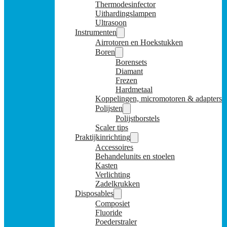
Thermodesinfector
Uithardingslampen
Ultrasoon
Instrumenten
Airrotoren en Hoekstukken
Boren
Borensets
Diamant
Frezen
Hardmetaal
Koppelingen, micromotoren & adapters
Polijsten
Polijstborstels
Scaler tips
Praktijkinrichting
Accessoires
Behandelunits en stoelen
Kasten
Verlichting
Zadelkrukken
Disposables
Composiet
Fluoride
Poederstraler