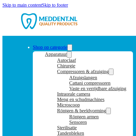
Skip to main content
Skip to footer
Shop op categorie
Apparatuur
Autoclaaf
Chirurgie
Compressoren & afzuiging
Afzuigslangen
Cattani compressoren
Vaste en verrijdbare afzuiging
Intraorale camera
Meng en schudmachines
Microscoop
Röntgen & beeldvorming
Röntgen armen
Sensoren
Sterilisatie
Tandenbleken