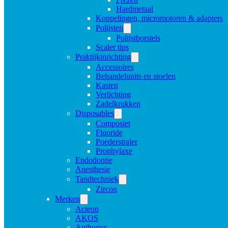
Hardmetaal
Koppelingen, micromotoren & adapters
Polijsten
Polijstborstels
Scaler tips
Praktijkinrichting
Accessoires
Behandelunits en stoelen
Kasten
Verlichting
Zadelkrukken
Disposables
Composiet
Fluoride
Poederstraler
Prophylaxe
Endodontie
Anesthesie
Tandtechniek
Zircon
Merken
Acteon
AKOS
Anthogyr