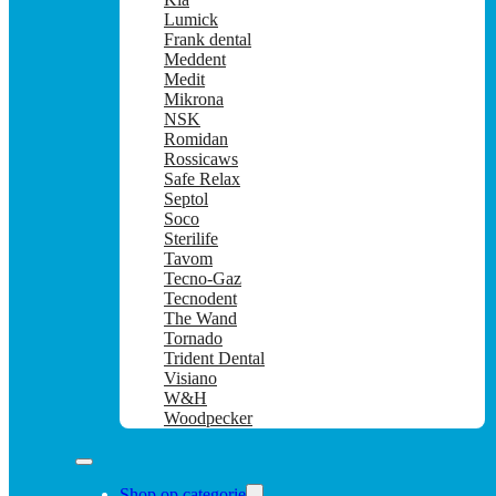
Lumick
Frank dental
Meddent
Medit
Mikrona
NSK
Romidan
Rossicaws
Safe Relax
Septol
Soco
Sterilife
Tavom
Tecno-Gaz
Tecnodent
The Wand
Tornado
Trident Dental
Visiano
W&H
Woodpecker
Shop op categorie