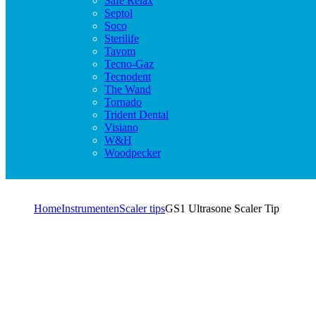
Safe Relax
Septol
Soco
Sterilife
Tavom
Tecno-Gaz
Tecnodent
The Wand
Tornado
Trident Dental
Visiano
W&H
Woodpecker
Home
Instrumenten
Scaler tips
GS1 Ultrasone Scaler Tip