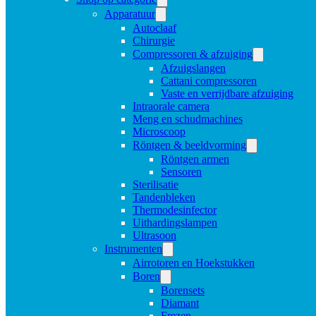
Apparatuur
Autoclaaf
Chirurgie
Compressoren & afzuiging
Afzuigslangen
Cattani compressoren
Vaste en verrijdbare afzuiging
Intraorale camera
Meng en schudmachines
Microscoop
Röntgen & beeldvorming
Röntgen armen
Sensoren
Sterilisatie
Tandenbleken
Thermodesinfector
Uithardingslampen
Ultrasoon
Instrumenten
Airrotoren en Hoekstukken
Boren
Borensets
Diamant
Frezen