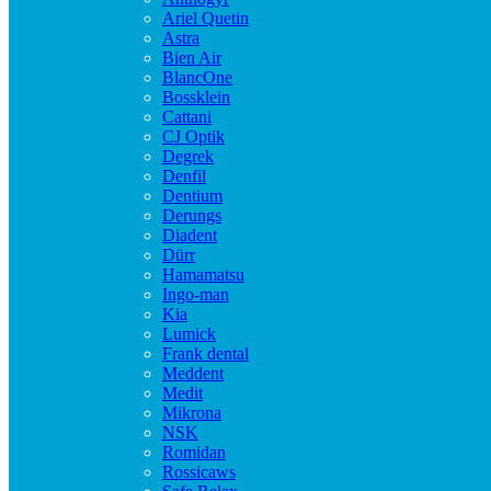
Ariel Quetin
Astra
Bien Air
BlancOne
Bossklein
Cattani
CJ Optik
Degrek
Denfil
Dentium
Derungs
Diadent
Dürr
Hamamatsu
Ingo-man
Kia
Lumick
Frank dental
Meddent
Medit
Mikrona
NSK
Romidan
Rossicaws