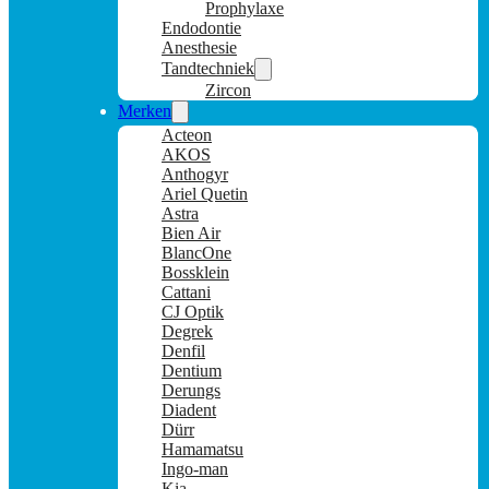
Prophylaxe
Endodontie
Anesthesie
Tandtechniek
Zircon
Merken
Acteon
AKOS
Anthogyr
Ariel Quetin
Astra
Bien Air
BlancOne
Bossklein
Cattani
CJ Optik
Degrek
Denfil
Dentium
Derungs
Diadent
Dürr
Hamamatsu
Ingo-man
Kia