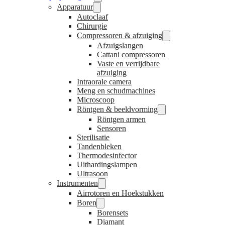
Apparatuur
Autoclaaf
Chirurgie
Compressoren & afzuiging
Afzuigslangen
Cattani compressoren
Vaste en verrijdbare
afzuiging
Intraorale camera
Meng en schudmachines
Microscoop
Röntgen & beeldvorming
Röntgen armen
Sensoren
Sterilisatie
Tandenbleken
Thermodesinfector
Uithardingslampen
Ultrasoon
Instrumenten
Airrotoren en Hoekstukken
Boren
Borensets
Diamant