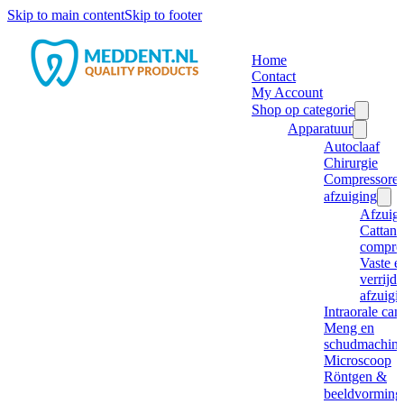
Skip to main content
Skip to footer
Home
Contact
My Account
Shop op categorie
Apparatuur
Autoclaaf
Chirurgie
Compressore
afzuiging
Afzuig
Cattani
compre
Vaste e
verrijd
afzuigi
Intraorale ca
Meng en
schudmachine
Microscoop
Röntgen &
beeldvorming