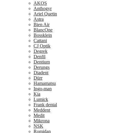
AKOS
Anthogyr
Ariel Quetin
Astra
Bien Air
BlancOne
Bossklein
Cattani
CJ Optik
Degrek
Denfil
Dentium
Derungs
Diadent
Dürr
Hamamatsu
Ingo-man
Kia
Lumick
Frank dental
Meddent
Medit
Mikrona
NSK
Romidan