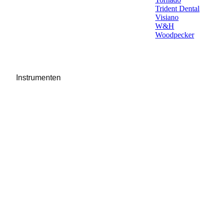
Trident Dental
Visiano
W&H
Woodpecker
Instrumenten