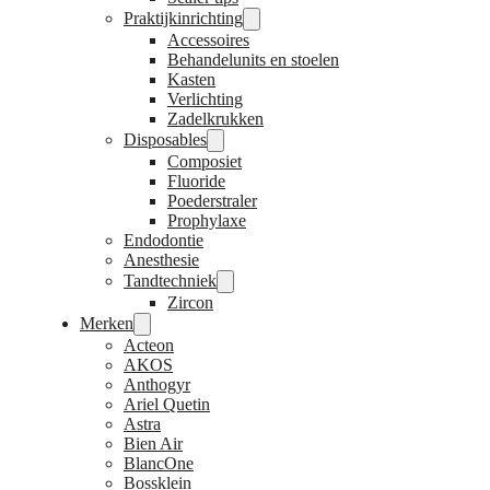
Praktijkinrichting
Accessoires
Behandelunits en stoelen
Kasten
Verlichting
Zadelkrukken
Disposables
Composiet
Fluoride
Poederstraler
Prophylaxe
Endodontie
Anesthesie
Tandtechniek
Zircon
Merken
Acteon
AKOS
Anthogyr
Ariel Quetin
Astra
Bien Air
BlancOne
Bossklein