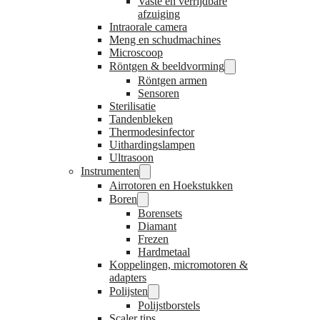
Vaste en verrijdbare
afzuiging
Intraorale camera
Meng en schudmachines
Microscoop
Röntgen & beeldvorming
Röntgen armen
Sensoren
Sterilisatie
Tandenbleken
Thermodesinfector
Uithardingslampen
Ultrasoon
Instrumenten
Airrotoren en Hoekstukken
Boren
Borensets
Diamant
Frezen
Hardmetaal
Koppelingen, micromotoren &
adapters
Polijsten
Polijstborstels
Scaler tips