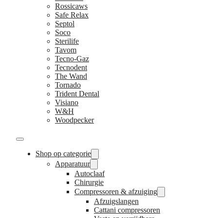
Rossicaws
Safe Relax
Septol
Soco
Sterilife
Tavom
Tecno-Gaz
Tecnodent
The Wand
Tornado
Trident Dental
Visiano
W&H
Woodpecker
Shop op categorie
Apparatuur
Autoclaaf
Chirurgie
Compressoren & afzuiging
Afzuigslangen
Cattani compressoren