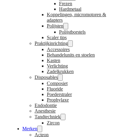
Frezen
Hardmetaal
Koppelingen, micromotoren &
adapters
Polijsten
Polijstborstels
Scaler tips
Praktijkinrichting
Accessoires
Behandelunits en stoelen
Kasten
Verlichting
Zadelkrukken
Disposables
Composiet
Fluoride
Poederstraler
Prophylaxe
Endodontie
Anesthesie
Tandtechniek
Zircon
Merken
Acteon