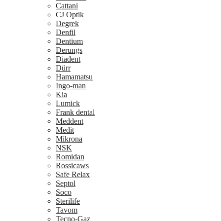
Cattani
CJ Optik
Degrek
Denfil
Dentium
Derungs
Diadent
Dürr
Hamamatsu
Ingo-man
Kia
Lumick
Frank dental
Meddent
Medit
Mikrona
NSK
Romidan
Rossicaws
Safe Relax
Septol
Soco
Sterilife
Tavom
Tecno-Gaz