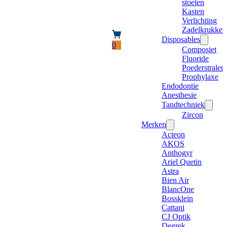
stoelen
Kasten
Verlichting
Zadelkrukken
Disposables
0
Composiet
Fluoride
Poederstraler
Prophylaxe
Endodontie
Anesthesie
Tandtechniek
Zircon
Merken
Acteon
AKOS
Anthogyr
Ariel Quetin
Astra
Bien Air
BlancOne
Bossklein
Cattani
CJ Optik
Degrek