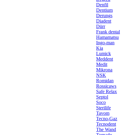
Denfil
Dentium
Derungs
Diadent
Dürr
Frank dental
Hamamatsu
Ingo-man
Kia
Lumick
Meddent
Medit
Mikrona
NSK
Romidan
Rossicaws
Safe Relax
Septol
Soco
Sterilife
Tavom
Tecno-Gaz
Tecnodent
The Wand
Tornado