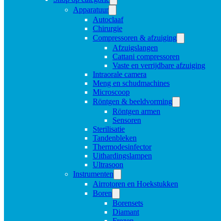
Apparatuur
Autoclaaf
Chirurgie
Compressoren & afzuiging
Afzuigslangen
Cattani compressoren
Vaste en verrijdbare afzuiging
Intraorale camera
Meng en schudmachines
Microscoop
Röntgen & beeldvorming
Röntgen armen
Sensoren
Sterilisatie
Tandenbleken
Thermodesinfector
Uithardingslampen
Ultrasoon
Instrumenten
Airrotoren en Hoekstukken
Boren
Borensets
Diamant
Frezen