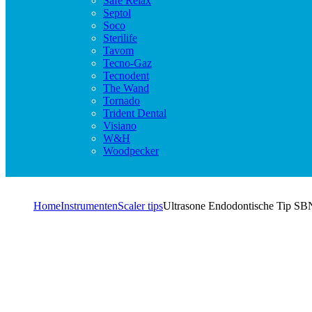
Safe Relax
Septol
Soco
Sterilife
Tavom
Tecno-Gaz
Tecnodent
The Wand
Tornado
Trident Dental
Visiano
W&H
Woodpecker
Home
Instrumenten
Scaler tips
Ultrasone Endodontische Tip SB