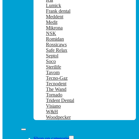
Lumick
Frank dental
Meddent
Medit
Mikrona
NSK
Romidan
Rossicaws
Safe Relax
Septol
Soco
Sterilife
Tavom
Tecno-Gaz
Tecnodent
The Wand
Tornado
Trident Dental
Visiano
W&H
Woodpecker
Shop op categorie