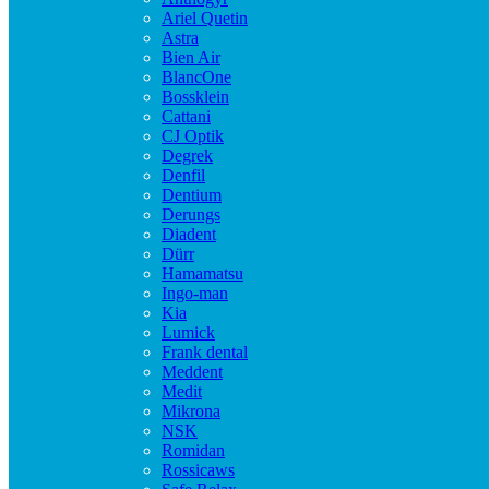
Ariel Quetin
Astra
Bien Air
BlancOne
Bossklein
Cattani
CJ Optik
Degrek
Denfil
Dentium
Derungs
Diadent
Dürr
Hamamatsu
Ingo-man
Kia
Lumick
Frank dental
Meddent
Medit
Mikrona
NSK
Romidan
Rossicaws