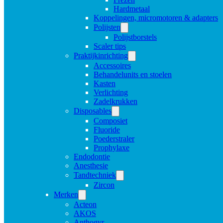
Hardmetaal
Koppelingen, micromotoren & adapters
Polijsten
Polijstborstels
Scaler tips
Praktijkinrichting
Accessoires
Behandelunits en stoelen
Kasten
Verlichting
Zadelkrukken
Disposables
Composiet
Fluoride
Poederstraler
Prophylaxe
Endodontie
Anesthesie
Tandtechniek
Zircon
Merken
Acteon
AKOS
Anthogyr