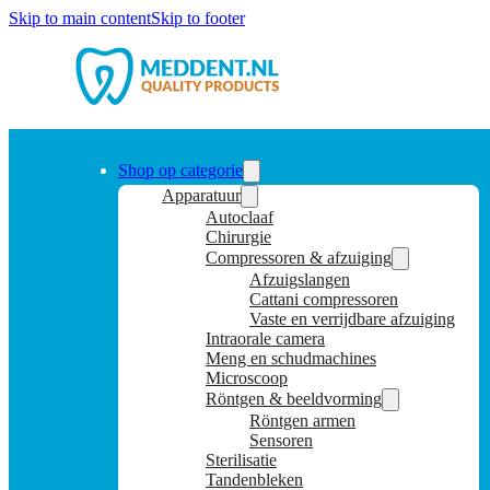
Skip to main content
Skip to footer
Shop op categorie
Apparatuur
Autoclaaf
Chirurgie
Compressoren & afzuiging
Afzuigslangen
Cattani compressoren
Vaste en verrijdbare afzuiging
Intraorale camera
Meng en schudmachines
Microscoop
Röntgen & beeldvorming
Röntgen armen
Sensoren
Sterilisatie
Tandenbleken