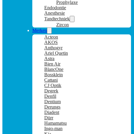
Prophylaxe
Endodontie
Anesthesie
Tandtechniek
Zircon
Merken
Acteon
AKOS
Anthogyr
Ariel Quetin
Astra
Bien Air
BlancOne
Bossklein
Cattani
CJ Optik
Degrek
Denfil
Dentium
Derungs
Diadent
Dürr
Hamamatsu
Ingo-man
Kia