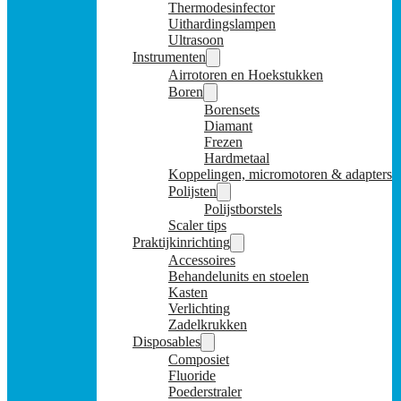
Thermodesinfector
Uithardingslampen
Ultrasoon
Instrumenten
Airrotoren en Hoekstukken
Boren
Borensets
Diamant
Frezen
Hardmetaal
Koppelingen, micromotoren & adapters
Polijsten
Polijstborstels
Scaler tips
Praktijkinrichting
Accessoires
Behandelunits en stoelen
Kasten
Verlichting
Zadelkrukken
Disposables
Composiet
Fluoride
Poederstraler