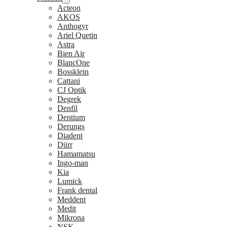
Acteon
AKOS
Anthogyr
Ariel Quetin
Astra
Bien Air
BlancOne
Bossklein
Cattani
CJ Optik
Degrek
Denfil
Dentium
Derungs
Diadent
Dürr
Hamamatsu
Ingo-man
Kia
Lumick
Frank dental
Meddent
Medit
Mikrona
NSK