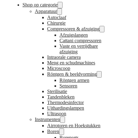
Shop op categorie
Apparatuur
Autoclaaf
Chirurgie
Compressoren & afzuiging
Afzuigslangen
Cattani compressoren
Vaste en verrijdbare
afzuiging
Intraorale camera
Meng en schudmachines
Microscoop
Röntgen & beeldvorming
Röntgen armen
Sensoren
Sterilisatie
Tandenbleken
Thermodesinfector
Uithardingslampen
Ultrasoon
Instrumenten
Airrotoren en Hoekstukken
Boren
Borensets