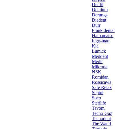
Denfil
Dentium
Derungs
Diadent
Dürr
Frank dental
Hamamatsu
Ingo-man
Kia
Lumick
Meddent
Medit
Mikrona
NSK
Romidan
Rossicaws
Safe Relax
Septol
Soco
Sterilife
Tavom
Tecno-Gaz
Tecnodent
The Wand
Tornado