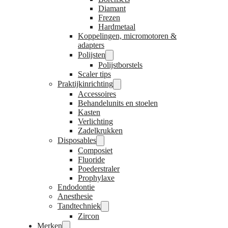
Diamant
Frezen
Hardmetaal
Koppelingen, micromotoren &
adapters
Polijsten
Polijstborstels
Scaler tips
Praktijkinrichting
Accessoires
Behandelunits en stoelen
Kasten
Verlichting
Zadelkrukken
Disposables
Composiet
Fluoride
Poederstraler
Prophylaxe
Endodontie
Anesthesie
Tandtechniek
Zircon
Merken