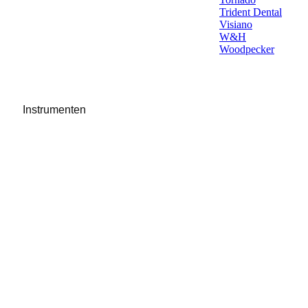
Trident Dental
Visiano
W&H
Woodpecker
Instrumenten