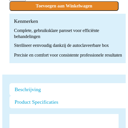
kit
Toevoegen aan Winkelwagen
(F00936)
quantity
Kenmerken
Complete, gebruiksklare paroset voor efficiënte
behandelingen
Steriliseer eenvoudig dankzij de autoclaveerbare box
Precisie en comfort voor consistente professionele resultaten
Beschrijving
Product Specificaties