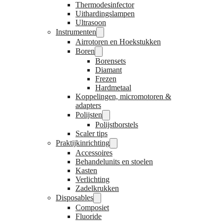
Thermodesinfector
Uithardingslampen
Ultrasoon
Instrumenten
Airrotoren en Hoekstukken
Boren
Borensets
Diamant
Frezen
Hardmetaal
Koppelingen, micromotoren &
adapters
Polijsten
Polijstborstels
Scaler tips
Praktijkinrichting
Accessoires
Behandelunits en stoelen
Kasten
Verlichting
Zadelkrukken
Disposables
Composiet
Fluoride