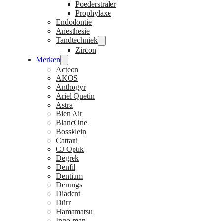
Poederstraler
Prophylaxe
Endodontie
Anesthesie
Tandtechniek
Zircon
Merken
Acteon
AKOS
Anthogyr
Ariel Quetin
Astra
Bien Air
BlancOne
Bossklein
Cattani
CJ Optik
Degrek
Denfil
Dentium
Derungs
Diadent
Dürr
Hamamatsu
Ingo-man