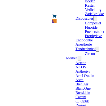
stoelen
Kasten
Verlichting
Zadelkrukken
Disposables
0
Composiet
Fluoride
Poederstraler
Prophylaxe
Endodontie
Anesthesie
Tandtechniek
Zircon
Merken
Acteon
AKOS
Anthogyr
Ariel Quetin
Astra
Bien Air
BlancOne
Bossklein
Cattani
CJ Optik
Degrek