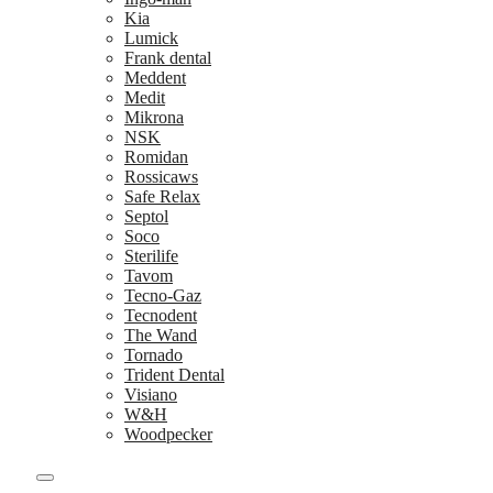
Kia
Lumick
Frank dental
Meddent
Medit
Mikrona
NSK
Romidan
Rossicaws
Safe Relax
Septol
Soco
Sterilife
Tavom
Tecno-Gaz
Tecnodent
The Wand
Tornado
Trident Dental
Visiano
W&H
Woodpecker