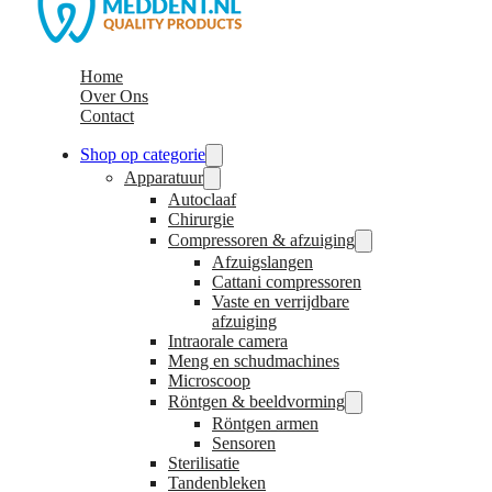
Home
Over Ons
Contact
Shop op categorie
Apparatuur
Autoclaaf
Chirurgie
Compressoren & afzuiging
Afzuigslangen
Cattani compressoren
Vaste en verrijdbare
afzuiging
Intraorale camera
Meng en schudmachines
Microscoop
Röntgen & beeldvorming
Röntgen armen
Sensoren
Sterilisatie
Tandenbleken