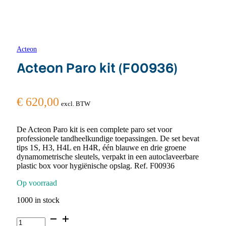
Acteon
Acteon Paro kit (F00936)
€
620,00
excl. BTW
De Acteon Paro kit is een complete paro set voor
professionele tandheelkundige toepassingen. De set bevat
tips 1S, H3, H4L en H4R, één blauwe en drie groene
dynamometrische sleutels, verpakt in een autoclaveerbare
plastic box voor hygiënische opslag. Ref. F00936
Op voorraad
1000 in stock
Acteon
Paro