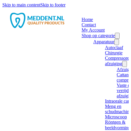
Skip to main content
Skip to footer
Home
Contact
My Account
Shop op categorie
Apparatuur
Autoclaaf
Chirurgie
Compressore
afzuiging
Afzuig
Cattani
compre
Vaste e
verrijd
afzuigi
Intraorale ca
Meng en
schudmachine
Microscoop
Röntgen &
beeldvorming