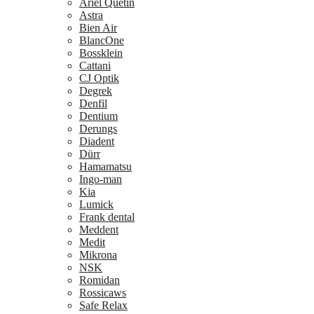
Ariel Quetin
Astra
Bien Air
BlancOne
Bossklein
Cattani
CJ Optik
Degrek
Denfil
Dentium
Derungs
Diadent
Dürr
Hamamatsu
Ingo-man
Kia
Lumick
Frank dental
Meddent
Medit
Mikrona
NSK
Romidan
Rossicaws
Safe Relax