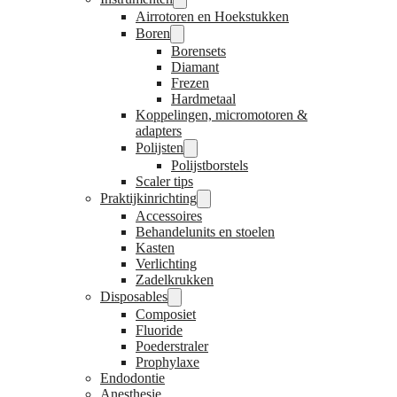
Airrotoren en Hoekstukken
Boren
Borensets
Diamant
Frezen
Hardmetaal
Koppelingen, micromotoren &
adapters
Polijsten
Polijstborstels
Scaler tips
Praktijkinrichting
Accessoires
Behandelunits en stoelen
Kasten
Verlichting
Zadelkrukken
Disposables
Composiet
Fluoride
Poederstraler
Prophylaxe
Endodontie
Anesthesie