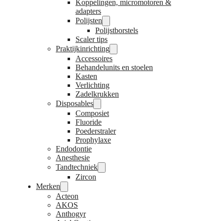
Koppelingen, micromotoren &
adapters
Polijsten
Polijstborstels
Scaler tips
Praktijkinrichting
Accessoires
Behandelunits en stoelen
Kasten
Verlichting
Zadelkrukken
Disposables
Composiet
Fluoride
Poederstraler
Prophylaxe
Endodontie
Anesthesie
Tandtechniek
Zircon
Merken
Acteon
AKOS
Anthogyr