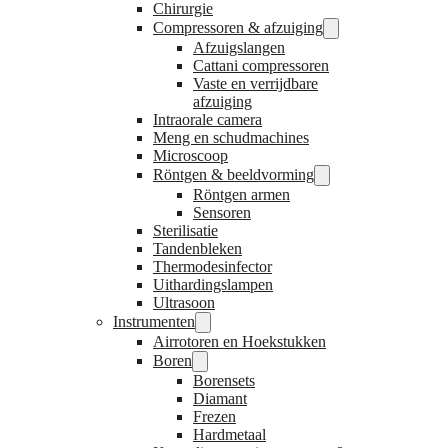
Chirurgie
Compressoren & afzuiging
Afzuigslangen
Cattani compressoren
Vaste en verrijdbare
afzuiging
Intraorale camera
Meng en schudmachines
Microscoop
Röntgen & beeldvorming
Röntgen armen
Sensoren
Sterilisatie
Tandenbleken
Thermodesinfector
Uithardingslampen
Ultrasoon
Instrumenten
Airrotoren en Hoekstukken
Boren
Borensets
Diamant
Frezen
Hardmetaal