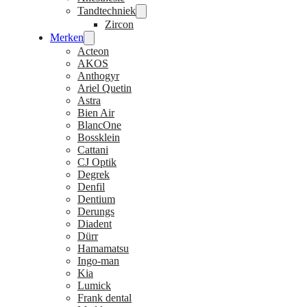
Tandtechniek
Zircon
Merken
Acteon
AKOS
Anthogyr
Ariel Quetin
Astra
Bien Air
BlancOne
Bossklein
Cattani
CJ Optik
Degrek
Denfil
Dentium
Derungs
Diadent
Dürr
Hamamatsu
Ingo-man
Kia
Lumick
Frank dental