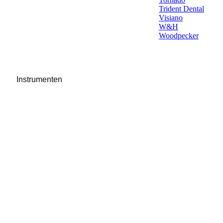
Trident Dental
Visiano
W&H
Woodpecker
Instrumenten