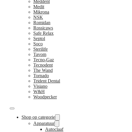
Meddent
Medit
Mikrona
NSK
Romidan
Rossicaws
Safe Relax
Septol
Soco
Sterilife
Tavom
Tecno-Gaz
Tecnodent
The Wand
Tornado
Trident Dental
Visiano
W&H
Woodpecker
Shop op categorie
Apparatuur
Autoclaaf