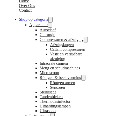
Home
Over Ons
Contact
Shop op categorie
Apparatuur
Autoclaaf
Chirurgie
Compressoren & afzuiging
Afzuigslangen
Cattani compressoren
Vaste en verrijdbare
afzuiging
Intraorale camera
Meng en schudmachines
Microscoop
Röntgen & beeldvorming
Röntgen armen
Sensoren
Sterilisatie
Tandenbleken
Thermodesinfector
Uithardingslampen
Ultrasoon
Instrumenten