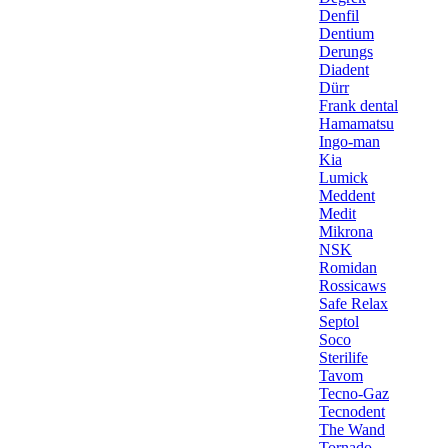
Denfil
Dentium
Derungs
Diadent
Dürr
Frank dental
Hamamatsu
Ingo-man
Kia
Lumick
Meddent
Medit
Mikrona
NSK
Romidan
Rossicaws
Safe Relax
Septol
Soco
Sterilife
Tavom
Tecno-Gaz
Tecnodent
The Wand
Tornado