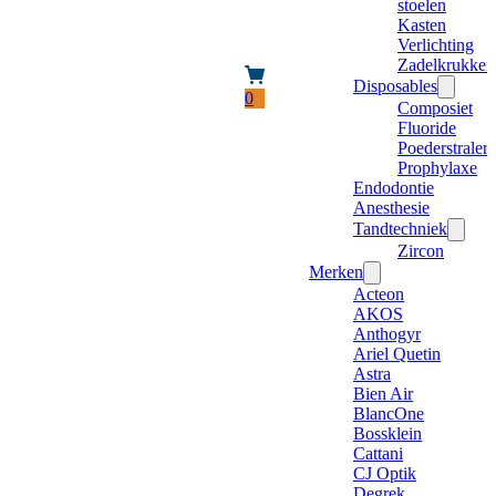
stoelen
Kasten
Verlichting
Zadelkrukken
Disposables
0
Composiet
Fluoride
Poederstraler
Prophylaxe
Endodontie
Anesthesie
Tandtechniek
Zircon
Merken
Acteon
AKOS
Anthogyr
Ariel Quetin
Astra
Bien Air
BlancOne
Bossklein
Cattani
CJ Optik
Degrek