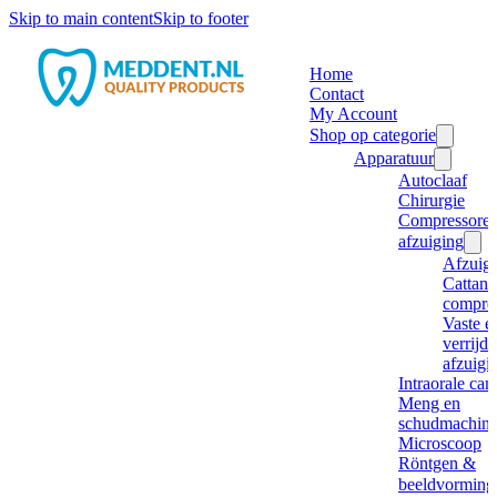
Skip to main content
Skip to footer
Home
Contact
My Account
Shop op categorie
Apparatuur
Autoclaaf
Chirurgie
Compressore
afzuiging
Afzuig
Cattani
compre
Vaste e
verrijd
afzuigi
Intraorale ca
Meng en
schudmachine
Microscoop
Röntgen &
beeldvorming