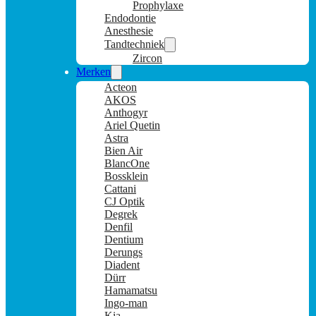
Prophylaxe
Endodontie
Anesthesie
Tandtechniek
Zircon
Merken
Acteon
AKOS
Anthogyr
Ariel Quetin
Astra
Bien Air
BlancOne
Bossklein
Cattani
CJ Optik
Degrek
Denfil
Dentium
Derungs
Diadent
Dürr
Hamamatsu
Ingo-man
Kia