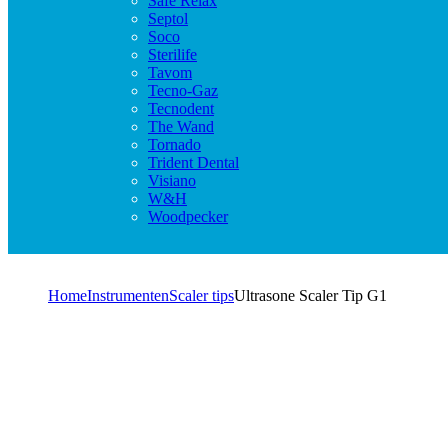
Safe Relax
Septol
Soco
Sterilife
Tavom
Tecno-Gaz
Tecnodent
The Wand
Tornado
Trident Dental
Visiano
W&H
Woodpecker
Home
Instrumenten
Scaler tips
Ultrasone Scaler Tip G1