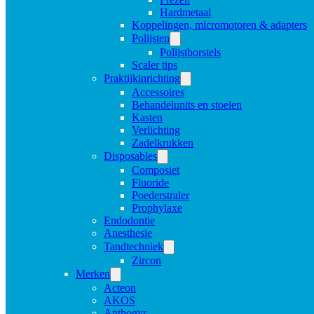
Hardmetaal
Koppelingen, micromotoren & adapters
Polijsten
Polijstborstels
Scaler tips
Praktijkinrichting
Accessoires
Behandelunits en stoelen
Kasten
Verlichting
Zadelkrukken
Disposables
Composiet
Fluoride
Poederstraler
Prophylaxe
Endodontie
Anesthesie
Tandtechniek
Zircon
Merken
Acteon
AKOS
Anthogyr