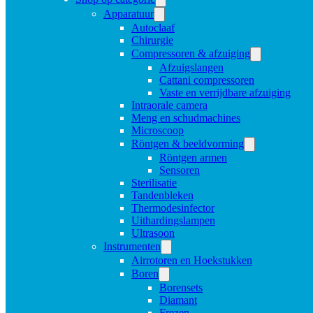
Apparatuur
Autoclaaf
Chirurgie
Compressoren & afzuiging
Afzuigslangen
Cattani compressoren
Vaste en verrijdbare afzuiging
Intraorale camera
Meng en schudmachines
Microscoop
Röntgen & beeldvorming
Röntgen armen
Sensoren
Sterilisatie
Tandenbleken
Thermodesinfector
Uithardingslampen
Ultrasoon
Instrumenten
Airrotoren en Hoekstukken
Boren
Borensets
Diamant
Frezen