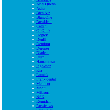
Ariel Quetin
Astra
Bien Air
BlancOne
Bossklein
Cattani
CJ Optik
Degrek
Denfil
Dentium
Derungs
Diadent
Dürr
Hamamatsu
Ingo-man
Kia
Lumick
Frank dental
Meddent
Medit
Mikrona
NSK
Romidan
Rossicaws