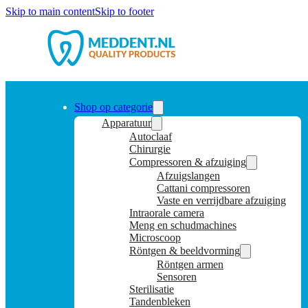
Skip to main content
Skip to footer
Shop op categorie
Apparatuur
Autoclaaf
Chirurgie
Compressoren & afzuiging
Afzuigslangen
Cattani compressoren
Vaste en verrijdbare afzuiging
Intraorale camera
Meng en schudmachines
Microscoop
Röntgen & beeldvorming
Röntgen armen
Sensoren
Sterilisatie
Tandenbleken