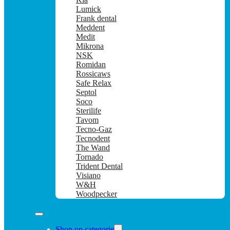
Lumick
Frank dental
Meddent
Medit
Mikrona
NSK
Romidan
Rossicaws
Safe Relax
Septol
Soco
Sterilife
Tavom
Tecno-Gaz
Tecnodent
The Wand
Tornado
Trident Dental
Visiano
W&H
Woodpecker
Shop op categorie