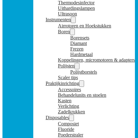
Thermodesinfector
Uithardingslampen
Ultrasoon
Instrumenten
Airrotoren en Hoekstukken
Boren
Borensets
Diamant
Frezen
Hardmetaal
Koppelingen, micromotoren & adapters
Polijsten
Polijstborstels
Scaler tips
Praktijkinrichting
Accessoires
Behandelunits en stoelen
Kasten
Verlichting
Zadelkrukken
Disposables
Composiet
Fluoride
Poederstraler