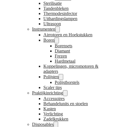
Sterilisatie
Tandenbleken
Thermodesinfector
Uithardingslampen
Ultrasoon
Instrumenten
Airrotoren en Hoekstukken
Boren
Borensets
Diamant
Frezen
Hardmetaal
Koppelingen, micromotoren &
adapters
Polijsten
Polijstborstels
Scaler tips
Praktijkinrichting
Accessoires
Behandelunits en stoelen
Kasten
Verlichting
Zadelkrukken
Disposables