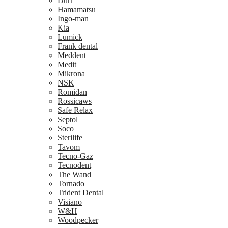
Dürr
Hamamatsu
Ingo-man
Kia
Lumick
Frank dental
Meddent
Medit
Mikrona
NSK
Romidan
Rossicaws
Safe Relax
Septol
Soco
Sterilife
Tavom
Tecno-Gaz
Tecnodent
The Wand
Tornado
Trident Dental
Visiano
W&H
Woodpecker