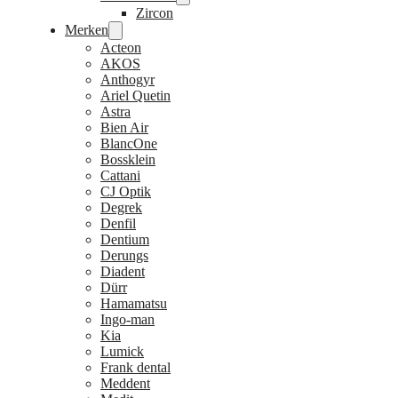
Zircon
Merken
Acteon
AKOS
Anthogyr
Ariel Quetin
Astra
Bien Air
BlancOne
Bossklein
Cattani
CJ Optik
Degrek
Denfil
Dentium
Derungs
Diadent
Dürr
Hamamatsu
Ingo-man
Kia
Lumick
Frank dental
Meddent