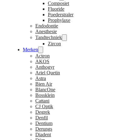
Composiet
Fluoride
Poederstraler
Prophylaxe
Endodontie
Anesthesie
Tandtechniek
Zircon
Merken
Acteon
AKOS
Anthogyr
Ariel Quetin
Astra
Bien Air
BlancOne
Bossklein
Cattani
CJ Optik
Degrek
Denfil
Dentium
Derungs
Diadent