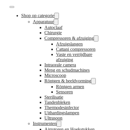
Shop op categorie
Apparatuur
Autoclaaf
Chirurgie
Compressoren & afzuiging
Afzuigslangen
Cattani compressoren
Vaste en verrijdbare
afzuiging
Intraorale camera
Meng en schudmachines
Microscoop
Röntgen & beeldvorming
Röntgen armen
Sensoren
Sterilisatie
Tandenbleken
Thermodesinfector
Uithardingslampen
Ultrasoon
Instrumenten
Airrotoren en Hoekstukken