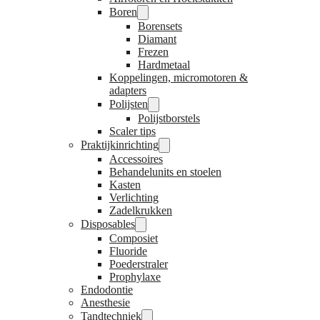
Boren
Borensets
Diamant
Frezen
Hardmetaal
Koppelingen, micromotoren &
adapters
Polijsten
Polijstborstels
Scaler tips
Praktijkinrichting
Accessoires
Behandelunits en stoelen
Kasten
Verlichting
Zadelkrukken
Disposables
Composiet
Fluoride
Poederstraler
Prophylaxe
Endodontie
Anesthesie
Tandtechniek