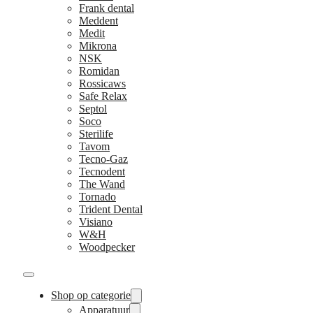
Frank dental
Meddent
Medit
Mikrona
NSK
Romidan
Rossicaws
Safe Relax
Septol
Soco
Sterilife
Tavom
Tecno-Gaz
Tecnodent
The Wand
Tornado
Trident Dental
Visiano
W&H
Woodpecker
Shop op categorie
Apparatuur