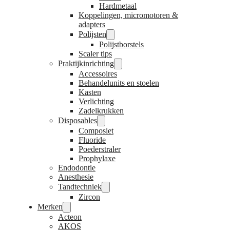
Hardmetaal
Koppelingen, micromotoren &
adapters
Polijsten
Polijstborstels
Scaler tips
Praktijkinrichting
Accessoires
Behandelunits en stoelen
Kasten
Verlichting
Zadelkrukken
Disposables
Composiet
Fluoride
Poederstraler
Prophylaxe
Endodontie
Anesthesie
Tandtechniek
Zircon
Merken
Acteon
AKOS