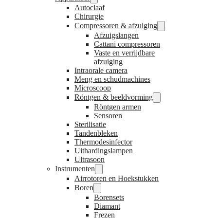
Autoclaaf
Chirurgie
Compressoren & afzuiging
Afzuigslangen
Cattani compressoren
Vaste en verrijdbare
afzuiging
Intraorale camera
Meng en schudmachines
Microscoop
Röntgen & beeldvorming
Röntgen armen
Sensoren
Sterilisatie
Tandenbleken
Thermodesinfector
Uithardingslampen
Ultrasoon
Instrumenten
Airrotoren en Hoekstukken
Boren
Borensets
Diamant
Frezen