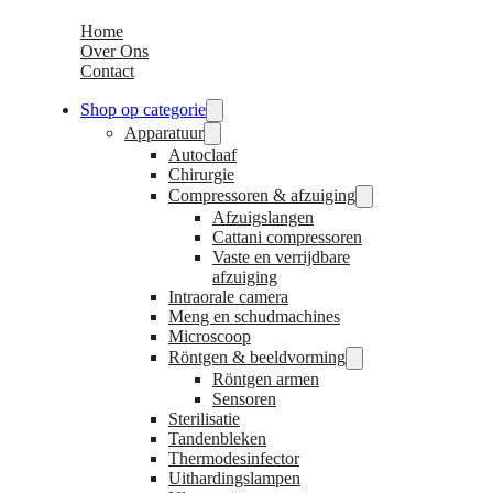
Home
Over Ons
Contact
Shop op categorie
Apparatuur
Autoclaaf
Chirurgie
Compressoren & afzuiging
Afzuigslangen
Cattani compressoren
Vaste en verrijdbare
afzuiging
Intraorale camera
Meng en schudmachines
Microscoop
Röntgen & beeldvorming
Röntgen armen
Sensoren
Sterilisatie
Tandenbleken
Thermodesinfector
Uithardingslampen