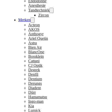
Endodontie
Anesthesie
Tandtechniek
Zircon
Merken
Acteon
AKOS
Anthogyr
Ariel Quetin
Astra
Bien Air
BlancOne
Bossklein
Cattani
CJ Optik
Degrek
Denfil
Dentium
Derungs
Diadent
Dürr
Hamamatsu
Ingo-man
Kia
Lumick