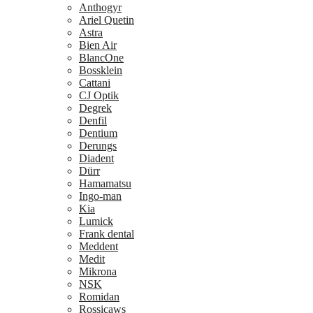
Anthogyr
Ariel Quetin
Astra
Bien Air
BlancOne
Bossklein
Cattani
CJ Optik
Degrek
Denfil
Dentium
Derungs
Diadent
Dürr
Hamamatsu
Ingo-man
Kia
Lumick
Frank dental
Meddent
Medit
Mikrona
NSK
Romidan
Rossicaws