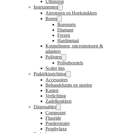
Ultrasoon
Instrumenten
Airrotoren en Hoekstukken
Boren
Borensets
Diamant
Frezen
Hardmetaal
Koppelingen, micromotoren &
adapters
Polijsten
Polijstborstels
Scaler tips
Praktijkinrichting
Accessoires
Behandelunits en stoelen
Kasten
Verlichting
Zadelkrukken
Disposables
Composiet
Fluoride
Poederstraler
Prophylaxe