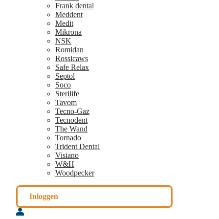
Frank dental
Meddent
Medit
Mikrona
NSK
Romidan
Rossicaws
Safe Relax
Septol
Soco
Sterilife
Tavom
Tecno-Gaz
Tecnodent
The Wand
Tornado
Trident Dental
Visiano
W&H
Woodpecker
Inloggen