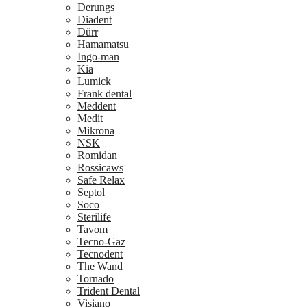
Derungs
Diadent
Dürr
Hamamatsu
Ingo-man
Kia
Lumick
Frank dental
Meddent
Medit
Mikrona
NSK
Romidan
Rossicaws
Safe Relax
Septol
Soco
Sterilife
Tavom
Tecno-Gaz
Tecnodent
The Wand
Tornado
Trident Dental
Visiano