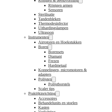
Röntgen & beeldvorming
Röntgen armen
Sensoren
Sterilisatie
Tandenbleken
Thermodesinfector
Uithardingslampen
Ultrasoon
Instrumenten
Airrotoren en Hoekstukken
Boren
Borensets
Diamant
Frezen
Hardmetaal
Koppelingen, micromotoren &
adapters
Polijsten
Polijstborstels
Scaler tips
Praktijkinrichting
Accessoires
Behandelunits en stoelen
Kasten
Verlichting