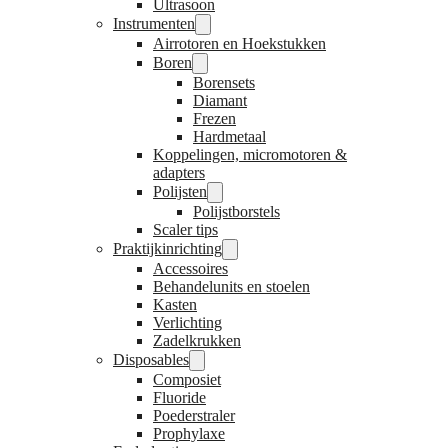
Ultrasoon
Instrumenten
Airrotoren en Hoekstukken
Boren
Borensets
Diamant
Frezen
Hardmetaal
Koppelingen, micromotoren &
adapters
Polijsten
Polijstborstels
Scaler tips
Praktijkinrichting
Accessoires
Behandelunits en stoelen
Kasten
Verlichting
Zadelkrukken
Disposables
Composiet
Fluoride
Poederstraler
Prophylaxe