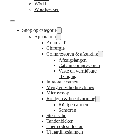
W&H
Woodpecker
Shop op categorie
Apparatuur
Autoclaaf
Chirurgie
Compressoren & afzuiging
Afzuigslangen
Cattani compressoren
Vaste en verrijdbare
afzuiging
Intraorale camera
Meng en schudmachines
Microscoop
Röntgen & beeldvorming
Röntgen armen
Sensoren
Sterilisatie
Tandenbleken
Thermodesinfector
Uithardingslampen