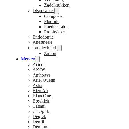
Zadelkrukken
Disposables
Composiet
Fluoride
Poederstraler
Prophylaxe
Endodontie
Anesthesie
Tandtechniek
Zircon
Merken
Acteon
AKOS
Anthogyr
Ariel Quetin
Astra
Bien Air
BlancOne
Bossklein
Cattani
CJ Optik
Degrek
Denfil
Dentium