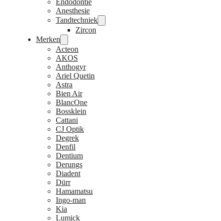
Endodontie
Anesthesie
Tandtechniek
Zircon
Merken
Acteon
AKOS
Anthogyr
Ariel Quetin
Astra
Bien Air
BlancOne
Bossklein
Cattani
CJ Optik
Degrek
Denfil
Dentium
Derungs
Diadent
Dürr
Hamamatsu
Ingo-man
Kia
Lumick