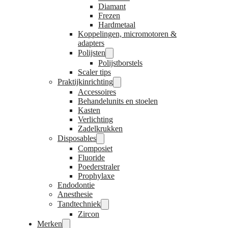
Diamant
Frezen
Hardmetaal
Koppelingen, micromotoren &
adapters
Polijsten
Polijstborstels
Scaler tips
Praktijkinrichting
Accessoires
Behandelunits en stoelen
Kasten
Verlichting
Zadelkrukken
Disposables
Composiet
Fluoride
Poederstraler
Prophylaxe
Endodontie
Anesthesie
Tandtechniek
Zircon
Merken