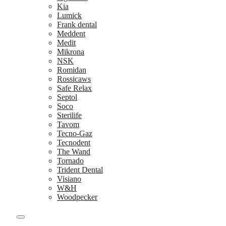
Kia
Lumick
Frank dental
Meddent
Medit
Mikrona
NSK
Romidan
Rossicaws
Safe Relax
Septol
Soco
Sterilife
Tavom
Tecno-Gaz
Tecnodent
The Wand
Tornado
Trident Dental
Visiano
W&H
Woodpecker