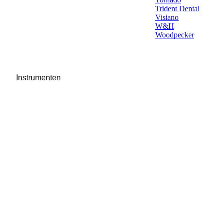
Trident Dental
Visiano
W&H
Woodpecker
Instrumenten