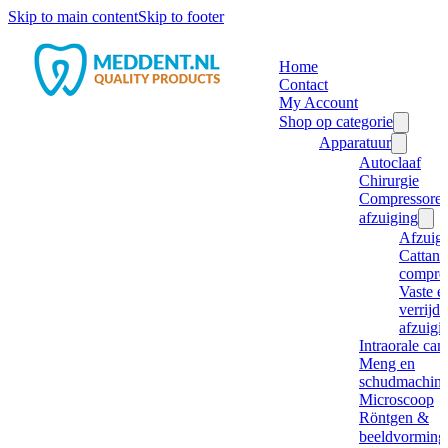
Skip to main content
Skip to footer
Home
Contact
My Account
Shop op categorie
Apparatuur
Autoclaaf
Chirurgie
Compressore
afzuiging
Afzuig
Cattani
compre
Vaste e
verrijd
afzuigi
Intraorale ca
Meng en
schudmachine
Microscoop
Röntgen &
beeldvorming