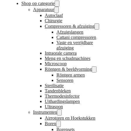
Shop op categorie
Apparatuur
Autoclaaf
Chirurgie
Compressoren & afzuiging
Afzuigslangen
Cattani compressoren
Vaste en verrijdbare
afzuiging
Intraorale camera
Meng en schudmachines
Microscoop
Röntgen & beeldvorming
Röntgen armen
Sensoren
Sterilisatie
Tandenbleken
Thermodesinfector
Uithardingslampen
Ultrasoon
Instrumenten
Airrotoren en Hoekstukken
Boren
Borensets