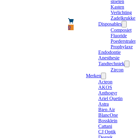
stoelen
Kasten
Verlichting
Zadelkrukken
Disposables
0
Composiet
Fluoride
Poederstraler
Prophylaxe
Endodontie
Anesthesie
Tandtechniek
Zircon
Merken
Acteon
AKOS
Anthogyr
Ariel Quetin
Astra
Bien Air
BlancOne
Bossklein
Cattani
CJ Optik
Degrek