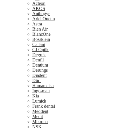
Acteon
AKOS
Anthogyr
Ariel Quetin
Astra
Bien Air
BlancOne
Bossklein
Cattani
CJ Optik
Degrek
Denfil
Dentium
Derungs
Diadent
Dürr
Hamamatsu
Ingo-man
Kia
Lumick
Frank dental
Meddent
Medit
Mikrona
NSK