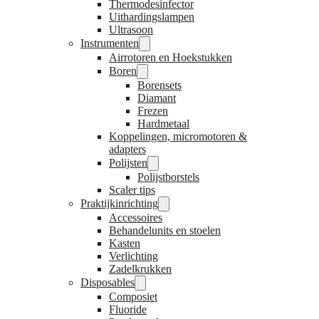
Thermodesinfector
Uithardingslampen
Ultrasoon
Instrumenten
Airrotoren en Hoekstukken
Boren
Borensets
Diamant
Frezen
Hardmetaal
Koppelingen, micromotoren &
adapters
Polijsten
Polijstborstels
Scaler tips
Praktijkinrichting
Accessoires
Behandelunits en stoelen
Kasten
Verlichting
Zadelkrukken
Disposables
Composiet
Fluoride