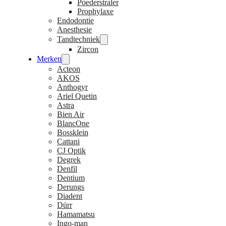
Poederstraler
Prophylaxe
Endodontie
Anesthesie
Tandtechniek
Zircon
Merken
Acteon
AKOS
Anthogyr
Ariel Quetin
Astra
Bien Air
BlancOne
Bossklein
Cattani
CJ Optik
Degrek
Denfil
Dentium
Derungs
Diadent
Dürr
Hamamatsu
Ingo-man