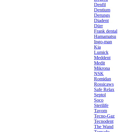
Denfil
Dentium
Derungs
Diadent
Dürr
Frank dental
Hamamatsu
Ingo-man
Kia
Lumick
Meddent
Medit
Mikrona
NSK
Romidan
Rossicaws
Safe Relax
Septol
Soco
Sterilife
Tavom
Tecno-Gaz
Tecnodent
The Wand
Tornado