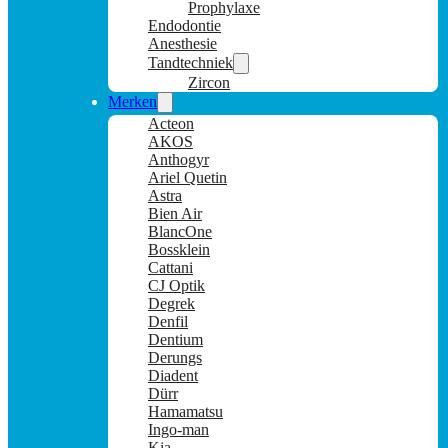
Prophylaxe
Endodontie
Anesthesie
Tandtechniek
Zircon
Merken
Acteon
AKOS
Anthogyr
Ariel Quetin
Astra
Bien Air
BlancOne
Bossklein
Cattani
CJ Optik
Degrek
Denfil
Dentium
Derungs
Diadent
Dürr
Hamamatsu
Ingo-man
Kia