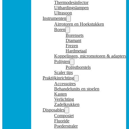
Thermodesinfector
Uithardingslampen
Ultrasoon
Instrumenten
Airrotoren en Hoekstukken
Boren
Borensets
Diamant
Frezen
Hardmetaal
Koppelingen, micromotoren & adapters
Polijsten
Polijstborstels
Scaler tips
Praktijkinrichting
Accessoires
Behandelunits en stoelen
Kasten
Verlichting
Zadelkrukken
Disposables
Composiet
Fluoride
Poederstraler