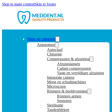
Skip to main content
Skip to footer
Shop op categorie
Apparatuur
Autoclaaf
Chirurgie
Compressoren & afzuiging
Afzuigslangen
Cattani compressoren
Vaste en verrijdbare afzuiging
Intraorale camera
Meng en schudmachines
Microscoop
Röntgen & beeldvorming
Röntgen armen
Sensoren
Sterilisatie
Tandenbleken