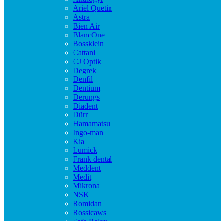
Ariel Quetin
Astra
Bien Air
BlancOne
Bossklein
Cattani
CJ Optik
Degrek
Denfil
Dentium
Derungs
Diadent
Dürr
Hamamatsu
Ingo-man
Kia
Lumick
Frank dental
Meddent
Medit
Mikrona
NSK
Romidan
Rossicaws