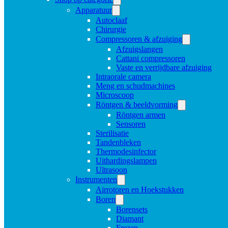
Apparatuur
Autoclaaf
Chirurgie
Compressoren & afzuiging
Afzuigslangen
Cattani compressoren
Vaste en verrijdbare afzuiging
Intraorale camera
Meng en schudmachines
Microscoop
Röntgen & beeldvorming
Röntgen armen
Sensoren
Sterilisatie
Tandenbleken
Thermodesinfector
Uithardingslampen
Ultrasoon
Instrumenten
Airrotoren en Hoekstukken
Boren
Borensets
Diamant
Frezen