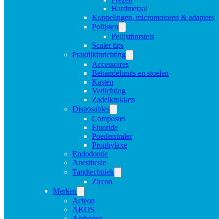
Hardmetaal
Koppelingen, micromotoren & adapters
Polijsten
Polijstborstels
Scaler tips
Praktijkinrichting
Accessoires
Behandelunits en stoelen
Kasten
Verlichting
Zadelkrukken
Disposables
Composiet
Fluoride
Poederstraler
Prophylaxe
Endodontie
Anesthesie
Tandtechniek
Zircon
Merken
Acteon
AKOS
Anthogyr