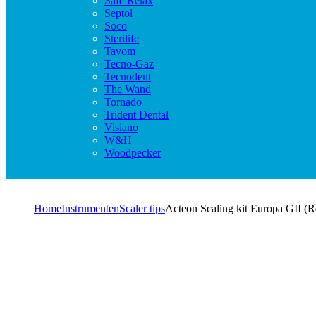
Safe Relax
Septol
Soco
Sterilife
Tavom
Tecno-Gaz
Tecnodent
The Wand
Tornado
Trident Dental
Visiano
W&H
Woodpecker
Home
Instrumenten
Scaler tips
Acteon Scaling kit Europa GII (R