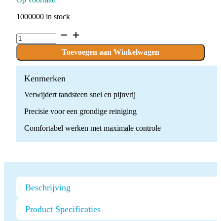
1000000 in stock
GN3
ultrasone
scaler
Toevoegen aan Winkelwagen
quantity
Kenmerken
Verwijdert tandsteen snel en pijnvrij
Precisie voor een grondige reiniging
Comfortabel werken met maximale controle
Beschrijving
Product Specificaties