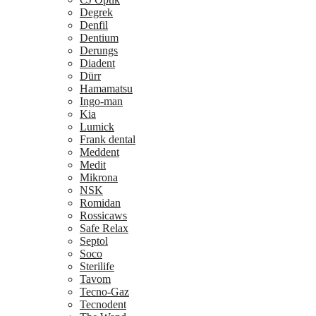
Degrek
Denfil
Dentium
Derungs
Diadent
Dürr
Hamamatsu
Ingo-man
Kia
Lumick
Frank dental
Meddent
Medit
Mikrona
NSK
Romidan
Rossicaws
Safe Relax
Septol
Soco
Sterilife
Tavom
Tecno-Gaz
Tecnodent