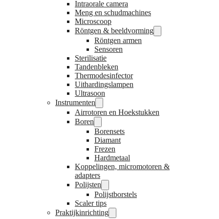
Intraorale camera
Meng en schudmachines
Microscoop
Röntgen & beeldvorming
Röntgen armen
Sensoren
Sterilisatie
Tandenbleken
Thermodesinfector
Uithardingslampen
Ultrasoon
Instrumenten
Airrotoren en Hoekstukken
Boren
Borensets
Diamant
Frezen
Hardmetaal
Koppelingen, micromotoren &
adapters
Polijsten
Polijstborstels
Scaler tips
Praktijkinrichting