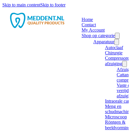
Skip to main content
Skip to footer
Home
Contact
My Account
Shop op categorie
Apparatuur
Autoclaaf
Chirurgie
Compressore
afzuiging
Afzuig
Cattani
compre
Vaste e
verrijd
afzuigi
Intraorale ca
Meng en
schudmachine
Microscoop
Röntgen &
beeldvorming