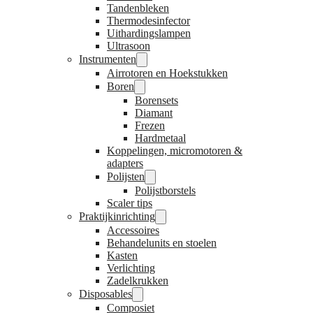
Tandenbleken
Thermodesinfector
Uithardingslampen
Ultrasoon
Instrumenten
Airrotoren en Hoekstukken
Boren
Borensets
Diamant
Frezen
Hardmetaal
Koppelingen, micromotoren &
adapters
Polijsten
Polijstborstels
Scaler tips
Praktijkinrichting
Accessoires
Behandelunits en stoelen
Kasten
Verlichting
Zadelkrukken
Disposables
Composiet