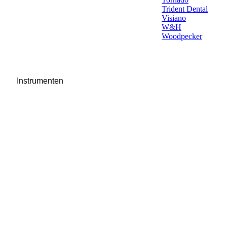
Trident Dental
Visiano
W&H
Woodpecker
Instrumenten