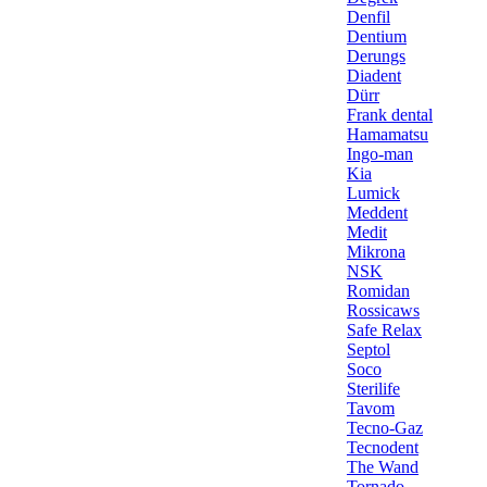
Denfil
Dentium
Derungs
Diadent
Dürr
Frank dental
Hamamatsu
Ingo-man
Kia
Lumick
Meddent
Medit
Mikrona
NSK
Romidan
Rossicaws
Safe Relax
Septol
Soco
Sterilife
Tavom
Tecno-Gaz
Tecnodent
The Wand
Tornado