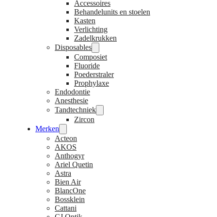
Accessoires
Behandelunits en stoelen
Kasten
Verlichting
Zadelkrukken
Disposables
Composiet
Fluoride
Poederstraler
Prophylaxe
Endodontie
Anesthesie
Tandtechniek
Zircon
Merken
Acteon
AKOS
Anthogyr
Ariel Quetin
Astra
Bien Air
BlancOne
Bossklein
Cattani
CJ Optik