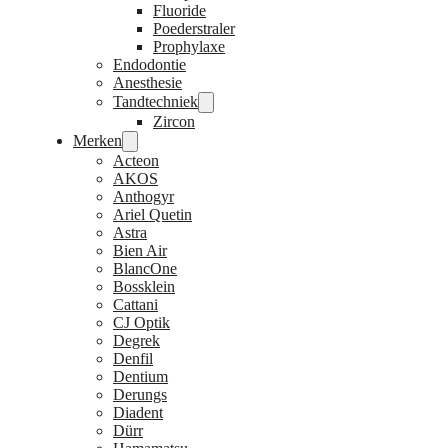
Fluoride
Poederstraler
Prophylaxe
Endodontie
Anesthesie
Tandtechniek
Zircon
Merken
Acteon
AKOS
Anthogyr
Ariel Quetin
Astra
Bien Air
BlancOne
Bossklein
Cattani
CJ Optik
Degrek
Denfil
Dentium
Derungs
Diadent
Dürr