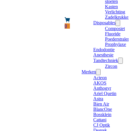
stoelen
Kasten
Verlichting
Zadelkrukken
Disposables
0
Composiet
Fluoride
Poederstraler
Prophylaxe
Endodontie
Anesthesie
Tandtechniek
Zircon
Merken
Acteon
AKOS
Anthogyr
Ariel Quetin
Astra
Bien Air
BlancOne
Bossklein
Cattani
CJ Optik
Degrek