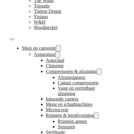
The Wand
Tornado
Trident Dental
Visiano
W&H
Woodpecker
Shop op categorie
Apparatuur
Autoclaaf
Chirurgie
Compressoren & afzuiging
Afzuigslangen
Cattani compressoren
Vaste en verrijdbare
afzuiging
Intraorale camera
Meng en schudmachines
Microscoop
Röntgen & beeldvorming
Röntgen armen
Sensoren
Sterilisatie