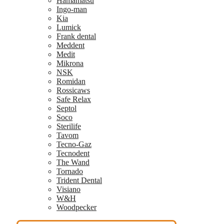
Hamamatsu
Ingo-man
Kia
Lumick
Frank dental
Meddent
Medit
Mikrona
NSK
Romidan
Rossicaws
Safe Relax
Septol
Soco
Sterilife
Tavom
Tecno-Gaz
Tecnodent
The Wand
Tornado
Trident Dental
Visiano
W&H
Woodpecker