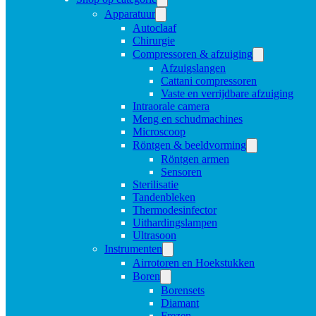
Apparatuur
Autoclaaf
Chirurgie
Compressoren & afzuiging
Afzuigslangen
Cattani compressoren
Vaste en verrijdbare afzuiging
Intraorale camera
Meng en schudmachines
Microscoop
Röntgen & beeldvorming
Röntgen armen
Sensoren
Sterilisatie
Tandenbleken
Thermodesinfector
Uithardingslampen
Ultrasoon
Instrumenten
Airrotoren en Hoekstukken
Boren
Borensets
Diamant
Frezen