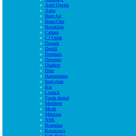
Ariel Quetin
Astra
Bien Air
BlancOne
Bossklein
Cattani
CJ Optik
Degrek
Denfil
Dentium
Derungs
Diadent
Dürr
Hamamatsu
Ingo-man
Kia
Lumick
Frank dental
Meddent
Medit
Mikrona
NSK
Romidan
Rossicaws