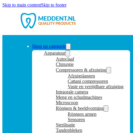
Skip to main content
Skip to footer
Shop op categorie
Apparatuur
Autoclaaf
Chirurgie
Compressoren & afzuiging
Afzuigslangen
Cattani compressoren
Vaste en verrijdbare afzuiging
Intraorale camera
Meng en schudmachines
Microscoop
Röntgen & beeldvorming
Röntgen armen
Sensoren
Sterilisatie
Tandenbleken