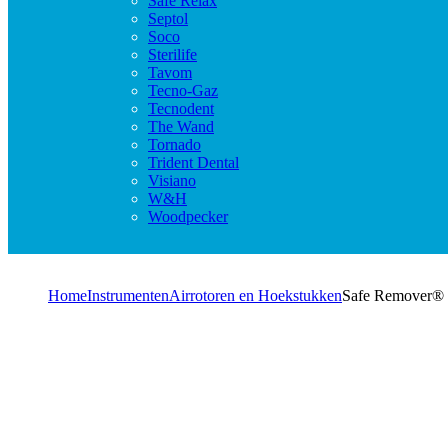
Safe Relax
Septol
Soco
Sterilife
Tavom
Tecno-Gaz
Tecnodent
The Wand
Tornado
Trident Dental
Visiano
W&H
Woodpecker
Home
Instrumenten
Airrotoren en Hoekstukken
Safe Remover® i