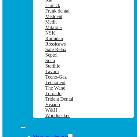
Lumick
Frank dental
Meddent
Medit
Mikrona
NSK
Romidan
Rossicaws
Safe Relax
Septol
Soco
Sterilife
Tavom
Tecno-Gaz
Tecnodent
The Wand
Tornado
Trident Dental
Visiano
W&H
Woodpecker
Shop op categorie