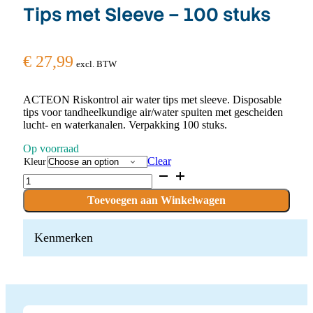
Tips met Sleeve – 100 stuks
€
27,99
excl. BTW
ACTEON Riskontrol air water tips met sleeve. Disposable
tips voor tandheelkundige air/water spuiten met gescheiden
lucht- en waterkanalen. Verpakking 100 stuks.
Op voorraad
Clear
Kleur
ACTEON
Riskontrol
Air
Toevoegen aan Winkelwagen
Water
Tips
met
Kenmerken
Sleeve
–
100
stuks
quantity