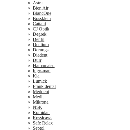
Astra
Bien Air
BlancOne
Bossklein
Cattani
CJ Optik
Degrek
Denfil
Dentium
Derungs
Diadent
Dürr
Hamamatsu
Ingo-man
Kia
Lumick
Frank dental
Meddent
Medit
Mikrona
NSK
Romidan
Rossicaws
Safe Relax
Septol