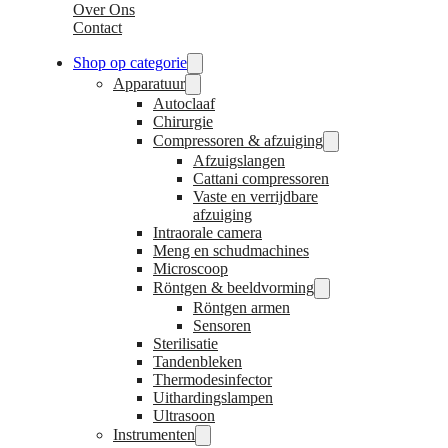
Over Ons
Contact
Shop op categorie
Apparatuur
Autoclaaf
Chirurgie
Compressoren & afzuiging
Afzuigslangen
Cattani compressoren
Vaste en verrijdbare
afzuiging
Intraorale camera
Meng en schudmachines
Microscoop
Röntgen & beeldvorming
Röntgen armen
Sensoren
Sterilisatie
Tandenbleken
Thermodesinfector
Uithardingslampen
Ultrasoon
Instrumenten