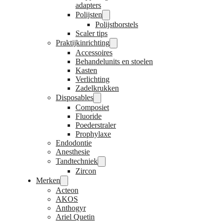
adapters
Polijsten
Polijstborstels
Scaler tips
Praktijkinrichting
Accessoires
Behandelunits en stoelen
Kasten
Verlichting
Zadelkrukken
Disposables
Composiet
Fluoride
Poederstraler
Prophylaxe
Endodontie
Anesthesie
Tandtechniek
Zircon
Merken
Acteon
AKOS
Anthogyr
Ariel Quetin