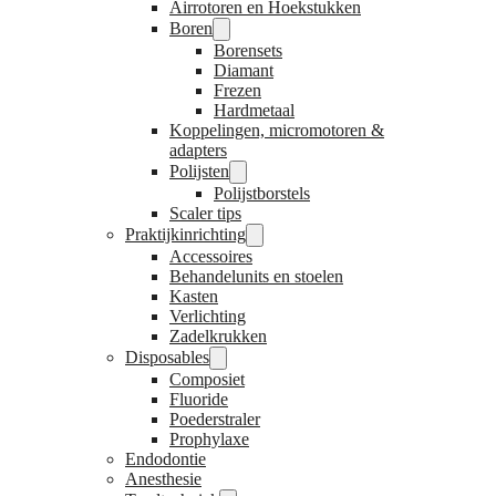
Airrotoren en Hoekstukken
Boren
Borensets
Diamant
Frezen
Hardmetaal
Koppelingen, micromotoren &
adapters
Polijsten
Polijstborstels
Scaler tips
Praktijkinrichting
Accessoires
Behandelunits en stoelen
Kasten
Verlichting
Zadelkrukken
Disposables
Composiet
Fluoride
Poederstraler
Prophylaxe
Endodontie
Anesthesie