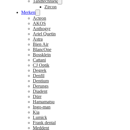
Tandtechniek
Zircon
Merken
Acteon
AKOS
Anthogyr
Ariel Quetin
Astra
Bien Air
BlancOne
Bossklein
Cattani
CJ Optik
Degrek
Denfil
Dentium
Derungs
Diadent
Dürr
Hamamatsu
Ingo-man
Kia
Lumick
Frank dental
Meddent