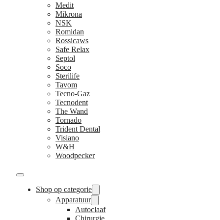
Medit
Mikrona
NSK
Romidan
Rossicaws
Safe Relax
Septol
Soco
Sterilife
Tavom
Tecno-Gaz
Tecnodent
The Wand
Tornado
Trident Dental
Visiano
W&H
Woodpecker
Shop op categorie
Apparatuur
Autoclaaf
Chirurgie