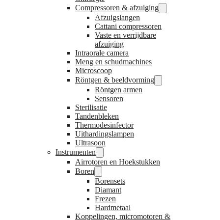
Compressoren & afzuiging
Afzuigslangen
Cattani compressoren
Vaste en verrijdbare
afzuiging
Intraorale camera
Meng en schudmachines
Microscoop
Röntgen & beeldvorming
Röntgen armen
Sensoren
Sterilisatie
Tandenbleken
Thermodesinfector
Uithardingslampen
Ultrasoon
Instrumenten
Airrotoren en Hoekstukken
Boren
Borensets
Diamant
Frezen
Hardmetaal
Koppelingen, micromotoren &