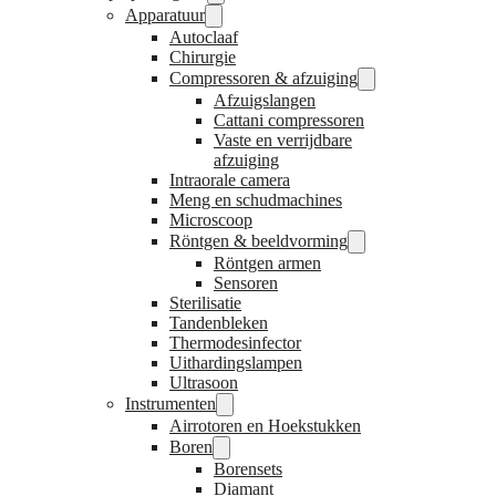
Apparatuur
Autoclaaf
Chirurgie
Compressoren & afzuiging
Afzuigslangen
Cattani compressoren
Vaste en verrijdbare
afzuiging
Intraorale camera
Meng en schudmachines
Microscoop
Röntgen & beeldvorming
Röntgen armen
Sensoren
Sterilisatie
Tandenbleken
Thermodesinfector
Uithardingslampen
Ultrasoon
Instrumenten
Airrotoren en Hoekstukken
Boren
Borensets
Diamant