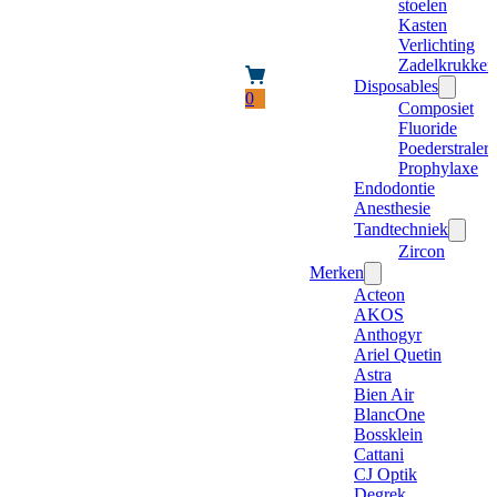
stoelen
Kasten
Verlichting
Zadelkrukken
Disposables
0
Composiet
Fluoride
Poederstraler
Prophylaxe
Endodontie
Anesthesie
Tandtechniek
Zircon
Merken
Acteon
AKOS
Anthogyr
Ariel Quetin
Astra
Bien Air
BlancOne
Bossklein
Cattani
CJ Optik
Degrek