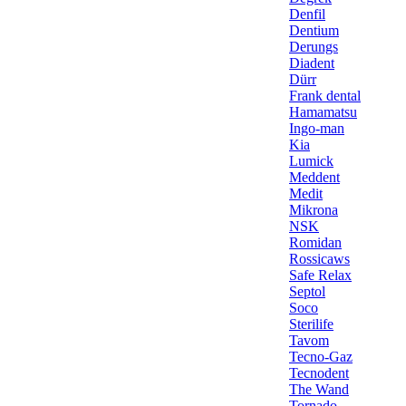
Denfil
Dentium
Derungs
Diadent
Dürr
Frank dental
Hamamatsu
Ingo-man
Kia
Lumick
Meddent
Medit
Mikrona
NSK
Romidan
Rossicaws
Safe Relax
Septol
Soco
Sterilife
Tavom
Tecno-Gaz
Tecnodent
The Wand
Tornado