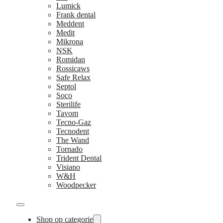
Lumick
Frank dental
Meddent
Medit
Mikrona
NSK
Romidan
Rossicaws
Safe Relax
Septol
Soco
Sterilife
Tavom
Tecno-Gaz
Tecnodent
The Wand
Tornado
Trident Dental
Visiano
W&H
Woodpecker
Shop op categorie