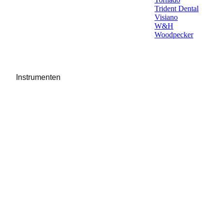
Trident Dental
Visiano
W&H
Woodpecker
Instrumenten