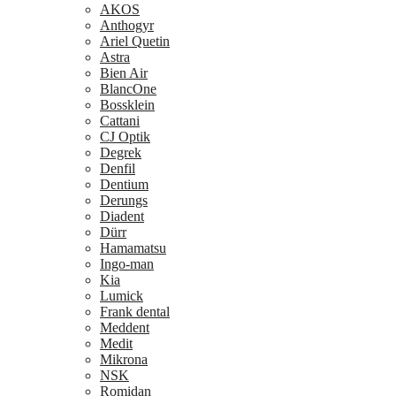
AKOS
Anthogyr
Ariel Quetin
Astra
Bien Air
BlancOne
Bossklein
Cattani
CJ Optik
Degrek
Denfil
Dentium
Derungs
Diadent
Dürr
Hamamatsu
Ingo-man
Kia
Lumick
Frank dental
Meddent
Medit
Mikrona
NSK
Romidan