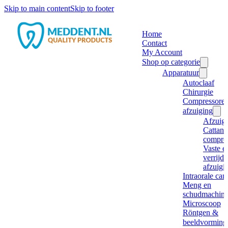
Skip to main content
Skip to footer
Home
Contact
My Account
Shop op categorie
Apparatuur
Autoclaaf
Chirurgie
Compressore
afzuiging
Afzuig
Cattani
compre
Vaste e
verrijd
afzuigi
Intraorale ca
Meng en
schudmachine
Microscoop
Röntgen &
beeldvorming