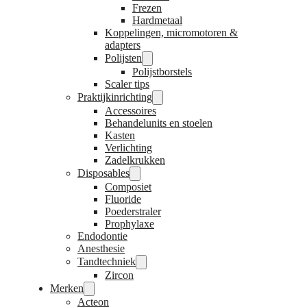
Frezen
Hardmetaal
Koppelingen, micromotoren &
adapters
Polijsten
Polijstborstels
Scaler tips
Praktijkinrichting
Accessoires
Behandelunits en stoelen
Kasten
Verlichting
Zadelkrukken
Disposables
Composiet
Fluoride
Poederstraler
Prophylaxe
Endodontie
Anesthesie
Tandtechniek
Zircon
Merken
Acteon