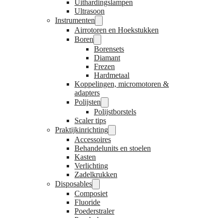
Uithardingslampen
Ultrasoon
Instrumenten
Airrotoren en Hoekstukken
Boren
Borensets
Diamant
Frezen
Hardmetaal
Koppelingen, micromotoren &
adapters
Polijsten
Polijstborstels
Scaler tips
Praktijkinrichting
Accessoires
Behandelunits en stoelen
Kasten
Verlichting
Zadelkrukken
Disposables
Composiet
Fluoride
Poederstraler