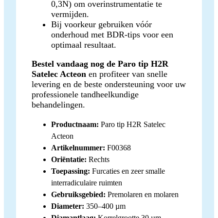
0,3N) om overinstrumentatie te
vermijden.
Bij voorkeur gebruiken vóór
onderhoud met BDR-tips voor een
optimaal resultaat.
Bestel vandaag nog de Paro tip H2R
Satelec Acteon
en profiteer van snelle
levering en de beste ondersteuning voor uw
professionele tandheelkundige
behandelingen.
Productnaam:
Paro tip H2R Satelec
Acteon
Artikelnummer:
F00368
Oriëntatie:
Rechts
Toepassing:
Furcaties en zeer smalle
interradiculaire ruimten
Gebruiksgebied:
Premolaren en molaren
Diameter:
350–400 µm
Diamantlaag:
Korrelgrootte 30 µm