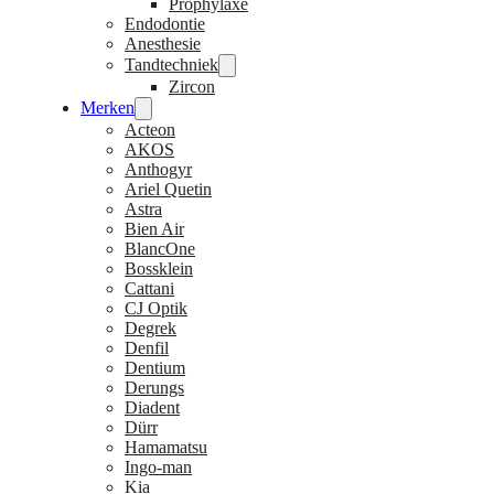
Prophylaxe
Endodontie
Anesthesie
Tandtechniek
Zircon
Merken
Acteon
AKOS
Anthogyr
Ariel Quetin
Astra
Bien Air
BlancOne
Bossklein
Cattani
CJ Optik
Degrek
Denfil
Dentium
Derungs
Diadent
Dürr
Hamamatsu
Ingo-man
Kia