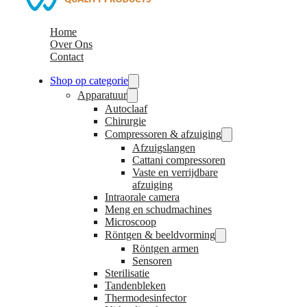
Home
Over Ons
Contact
Shop op categorie
Apparatuur
Autoclaaf
Chirurgie
Compressoren & afzuiging
Afzuigslangen
Cattani compressoren
Vaste en verrijdbare
afzuiging
Intraorale camera
Meng en schudmachines
Microscoop
Röntgen & beeldvorming
Röntgen armen
Sensoren
Sterilisatie
Tandenbleken
Thermodesinfector