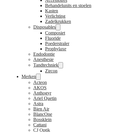
Accessoires
Behandelunits en stoelen
Kasten
Verlichting
Zadelkrukken
Disposables
Composiet
Fluoride
Poederstraler
Prophylaxe
Endodontie
Anesthesie
Tandtechniek
Zircon
Merken
Acteon
AKOS
Anthogyr
Ariel Quetin
Astra
Bien Air
BlancOne
Bossklein
Cattani
CJ Optik