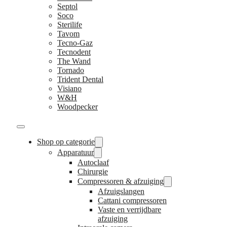
Septol
Soco
Sterilife
Tavom
Tecno-Gaz
Tecnodent
The Wand
Tornado
Trident Dental
Visiano
W&H
Woodpecker
Shop op categorie
Apparatuur
Autoclaaf
Chirurgie
Compressoren & afzuiging
Afzuigslangen
Cattani compressoren
Vaste en verrijdbare
afzuiging