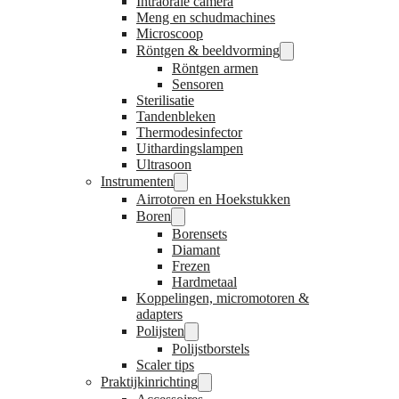
Intraorale camera
Meng en schudmachines
Microscoop
Röntgen & beeldvorming
Röntgen armen
Sensoren
Sterilisatie
Tandenbleken
Thermodesinfector
Uithardingslampen
Ultrasoon
Instrumenten
Airrotoren en Hoekstukken
Boren
Borensets
Diamant
Frezen
Hardmetaal
Koppelingen, micromotoren &
adapters
Polijsten
Polijstborstels
Scaler tips
Praktijkinrichting