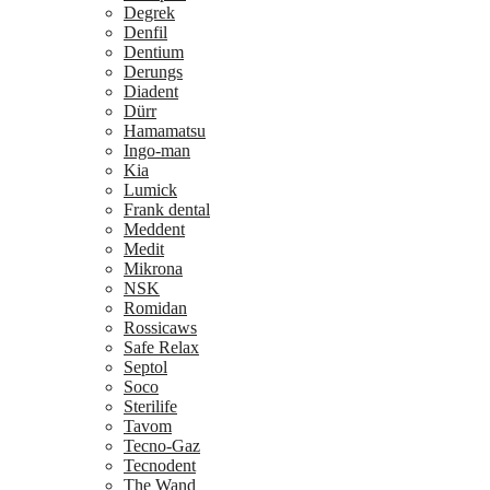
Degrek
Denfil
Dentium
Derungs
Diadent
Dürr
Hamamatsu
Ingo-man
Kia
Lumick
Frank dental
Meddent
Medit
Mikrona
NSK
Romidan
Rossicaws
Safe Relax
Septol
Soco
Sterilife
Tavom
Tecno-Gaz
Tecnodent
The Wand