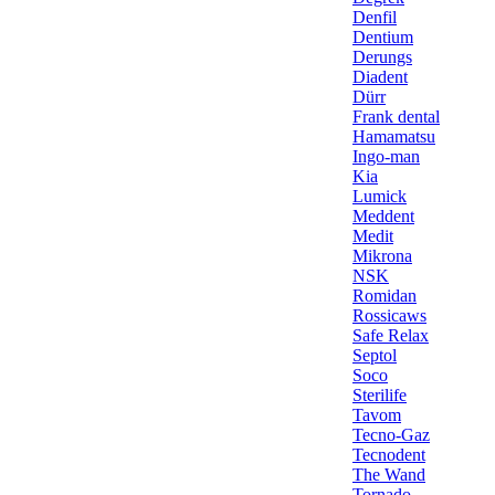
Denfil
Dentium
Derungs
Diadent
Dürr
Frank dental
Hamamatsu
Ingo-man
Kia
Lumick
Meddent
Medit
Mikrona
NSK
Romidan
Rossicaws
Safe Relax
Septol
Soco
Sterilife
Tavom
Tecno-Gaz
Tecnodent
The Wand
Tornado