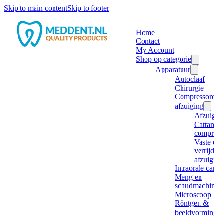
Skip to main content
Skip to footer
Home
Contact
My Account
Shop op categorie
Apparatuur
Autoclaaf
Chirurgie
Compressore
afzuiging
Afzuig
Cattani
compre
Vaste e
verrijd
afzuigi
Intraorale ca
Meng en
schudmachine
Microscoop
Röntgen &
beeldvorming