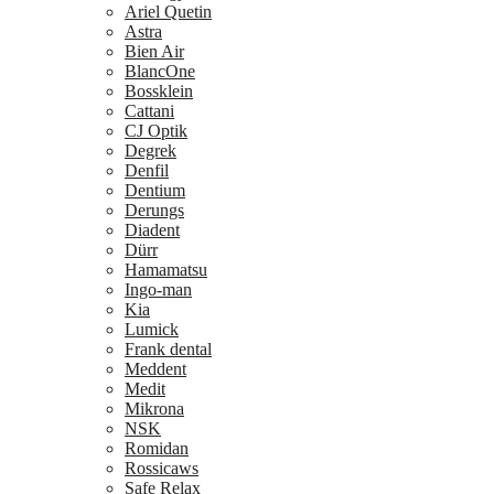
Ariel Quetin
Astra
Bien Air
BlancOne
Bossklein
Cattani
CJ Optik
Degrek
Denfil
Dentium
Derungs
Diadent
Dürr
Hamamatsu
Ingo-man
Kia
Lumick
Frank dental
Meddent
Medit
Mikrona
NSK
Romidan
Rossicaws
Safe Relax