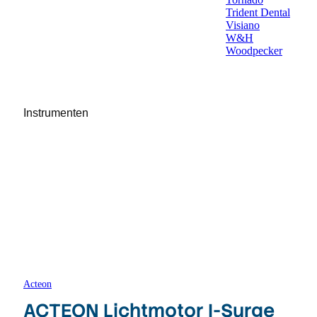
Trident Dental
Visiano
W&H
Woodpecker
Instrumenten
Acteon
ACTEON Lichtmotor I-Surge