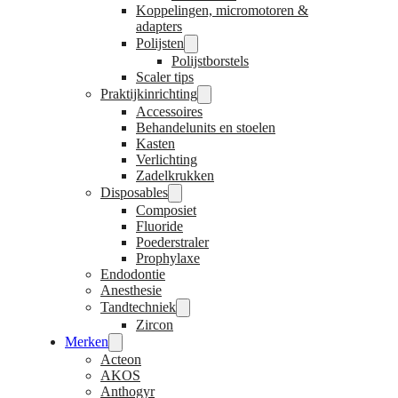
Koppelingen, micromotoren &
adapters
Polijsten
Polijstborstels
Scaler tips
Praktijkinrichting
Accessoires
Behandelunits en stoelen
Kasten
Verlichting
Zadelkrukken
Disposables
Composiet
Fluoride
Poederstraler
Prophylaxe
Endodontie
Anesthesie
Tandtechniek
Zircon
Merken
Acteon
AKOS
Anthogyr