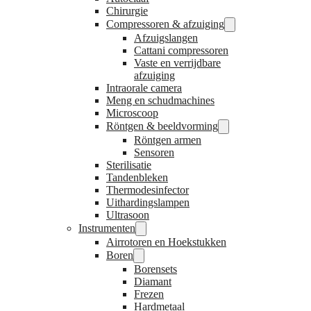
Chirurgie
Compressoren & afzuiging
Afzuigslangen
Cattani compressoren
Vaste en verrijdbare
afzuiging
Intraorale camera
Meng en schudmachines
Microscoop
Röntgen & beeldvorming
Röntgen armen
Sensoren
Sterilisatie
Tandenbleken
Thermodesinfector
Uithardingslampen
Ultrasoon
Instrumenten
Airrotoren en Hoekstukken
Boren
Borensets
Diamant
Frezen
Hardmetaal