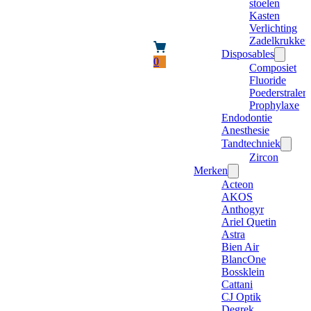
stoelen
Kasten
Verlichting
Zadelkrukken
Disposables
0
Composiet
Fluoride
Poederstraler
Prophylaxe
Endodontie
Anesthesie
Tandtechniek
Zircon
Merken
Acteon
AKOS
Anthogyr
Ariel Quetin
Astra
Bien Air
BlancOne
Bossklein
Cattani
CJ Optik
Degrek