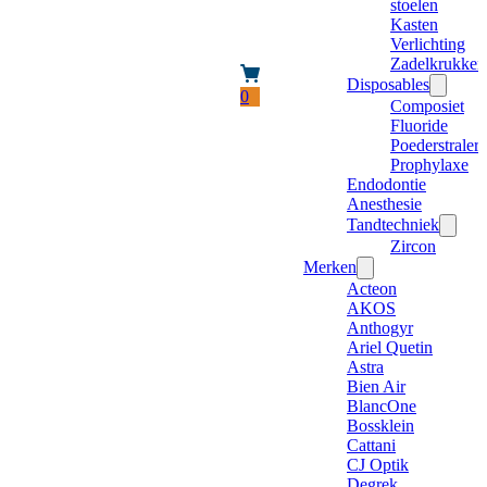
stoelen
Kasten
Verlichting
Zadelkrukken
Disposables
0
Composiet
Fluoride
Poederstraler
Prophylaxe
Endodontie
Anesthesie
Tandtechniek
Zircon
Merken
Acteon
AKOS
Anthogyr
Ariel Quetin
Astra
Bien Air
BlancOne
Bossklein
Cattani
CJ Optik
Degrek