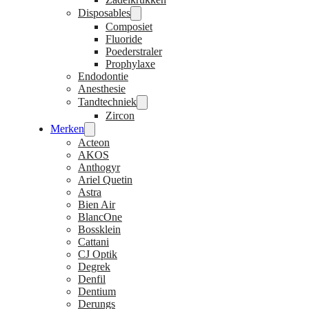
Disposables
Composiet
Fluoride
Poederstraler
Prophylaxe
Endodontie
Anesthesie
Tandtechniek
Zircon
Merken
Acteon
AKOS
Anthogyr
Ariel Quetin
Astra
Bien Air
BlancOne
Bossklein
Cattani
CJ Optik
Degrek
Denfil
Dentium
Derungs