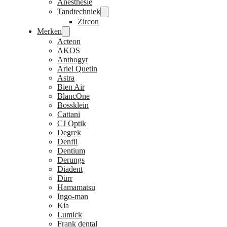
Anesthesie
Tandtechniek
Zircon
Merken
Acteon
AKOS
Anthogyr
Ariel Quetin
Astra
Bien Air
BlancOne
Bossklein
Cattani
CJ Optik
Degrek
Denfil
Dentium
Derungs
Diadent
Dürr
Hamamatsu
Ingo-man
Kia
Lumick
Frank dental