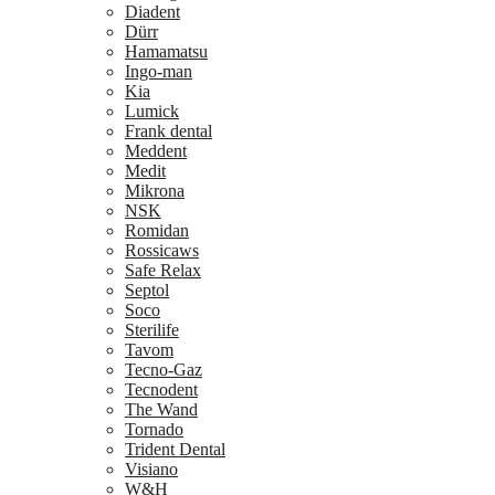
Diadent
Dürr
Hamamatsu
Ingo-man
Kia
Lumick
Frank dental
Meddent
Medit
Mikrona
NSK
Romidan
Rossicaws
Safe Relax
Septol
Soco
Sterilife
Tavom
Tecno-Gaz
Tecnodent
The Wand
Tornado
Trident Dental
Visiano
W&H