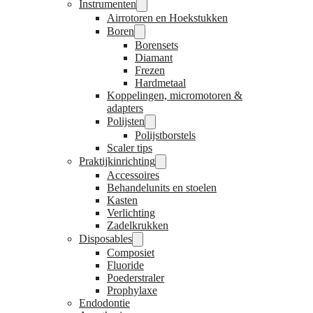
Instrumenten
Airrotoren en Hoekstukken
Boren
Borensets
Diamant
Frezen
Hardmetaal
Koppelingen, micromotoren &
adapters
Polijsten
Polijstborstels
Scaler tips
Praktijkinrichting
Accessoires
Behandelunits en stoelen
Kasten
Verlichting
Zadelkrukken
Disposables
Composiet
Fluoride
Poederstraler
Prophylaxe
Endodontie