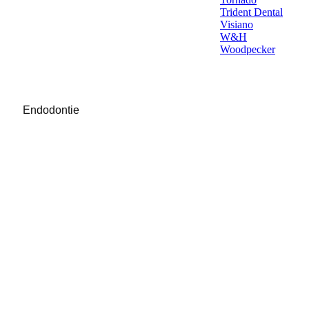
Trident Dental
Visiano
W&H
Woodpecker
Endodontie