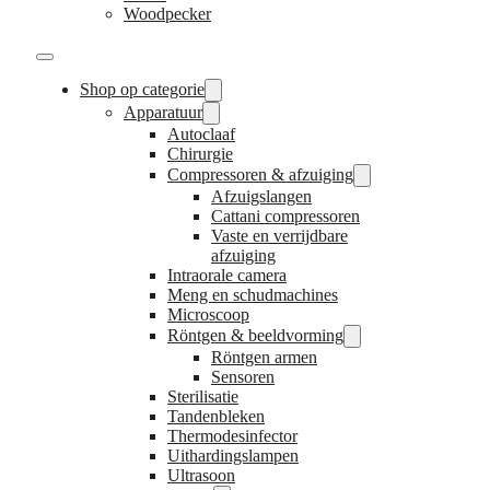
Woodpecker
Shop op categorie
Apparatuur
Autoclaaf
Chirurgie
Compressoren & afzuiging
Afzuigslangen
Cattani compressoren
Vaste en verrijdbare
afzuiging
Intraorale camera
Meng en schudmachines
Microscoop
Röntgen & beeldvorming
Röntgen armen
Sensoren
Sterilisatie
Tandenbleken
Thermodesinfector
Uithardingslampen
Ultrasoon