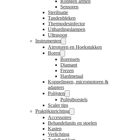
Röntgen armen
Sensoren
Sterilisatie
Tandenbleken
Thermodesinfector
Uithardingslampen
Ultrasoon
Instrumenten
Airrotoren en Hoekstukken
Boren
Borensets
Diamant
Frezen
Hardmetaal
Koppelingen, micromotoren &
adapters
Polijsten
Polijstborstels
Scaler tips
Praktijkinrichting
Accessoires
Behandelunits en stoelen
Kasten
Verlichting
Zadelkrukken