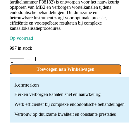
(artikelnummer F88182) is ontworpen voor het nauwkeurig
opsporen van MB2 en verborgen wortelkanalen tijdens
endodontische behandelingen. Dit duurzame en
betrouwbare instrument zorgt voor optimale precisie,
efficiëntie en voorspelbare resultaten bij complexe
kanaallokalisatieprocedures.
Op voorraad
997 in stock
Endosucces
CAP
tip
Toevoegen aan Winkelwagen
-
CAP2
quantity
Kenmerken
Herken verborgen kanalen snel en nauwkeurig
Werk efficiënter bij complexe endodontische behandelingen
Vertrouw op duurzame kwaliteit en constante prestaties