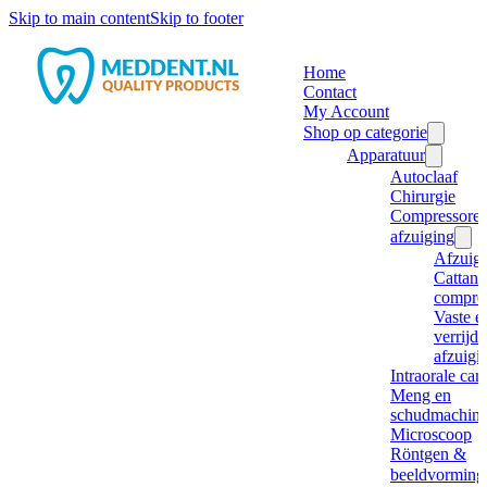
Skip to main content
Skip to footer
Home
Contact
My Account
Shop op categorie
Apparatuur
Autoclaaf
Chirurgie
Compressore
afzuiging
Afzuig
Cattani
compre
Vaste e
verrijd
afzuigi
Intraorale ca
Meng en
schudmachine
Microscoop
Röntgen &
beeldvorming