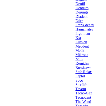
Denfil
Dentium
Derungs
Diadent
Dürr
Frank dental
Hamamatsu
Ingo-man
Kia
Lumick
Meddent
Medit
Mikrona
NSK
Romidan
Rossicaws
Safe Relax
Septol
Soco
Sterilife
Tavom
Tecno-Gaz
Tecnodent
The Wand
Tornado