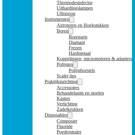
Thermodesinfector
Uithardingslampen
Ultrasoon
Instrumenten
Airrotoren en Hoekstukken
Boren
Borensets
Diamant
Frezen
Hardmetaal
Koppelingen, micromotoren & adapters
Polijsten
Polijstborstels
Scaler tips
Praktijkinrichting
Accessoires
Behandelunits en stoelen
Kasten
Verlichting
Zadelkrukken
Disposables
Composiet
Fluoride
Poederstraler