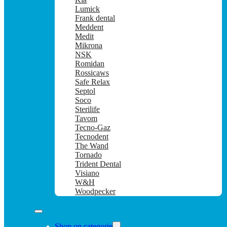
Lumick
Frank dental
Meddent
Medit
Mikrona
NSK
Romidan
Rossicaws
Safe Relax
Septol
Soco
Sterilife
Tavom
Tecno-Gaz
Tecnodent
The Wand
Tornado
Trident Dental
Visiano
W&H
Woodpecker
Shop op categorie