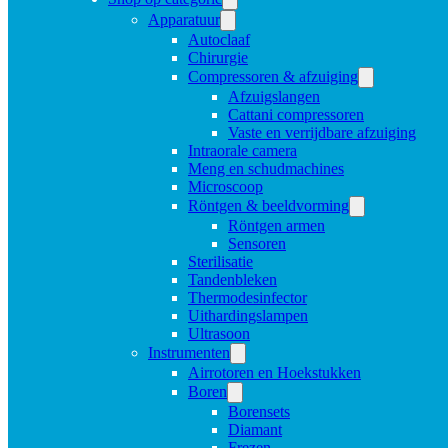
Apparatuur
Autoclaaf
Chirurgie
Compressoren & afzuiging
Afzuigslangen
Cattani compressoren
Vaste en verrijdbare afzuiging
Intraorale camera
Meng en schudmachines
Microscoop
Röntgen & beeldvorming
Röntgen armen
Sensoren
Sterilisatie
Tandenbleken
Thermodesinfector
Uithardingslampen
Ultrasoon
Instrumenten
Airrotoren en Hoekstukken
Boren
Borensets
Diamant
Frezen