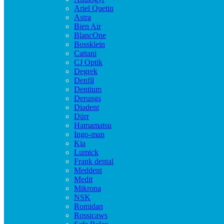
Ariel Quetin
Astra
Bien Air
BlancOne
Bossklein
Cattani
CJ Optik
Degrek
Denfil
Dentium
Derungs
Diadent
Dürr
Hamamatsu
Ingo-man
Kia
Lumick
Frank dental
Meddent
Medit
Mikrona
NSK
Romidan
Rossicaws