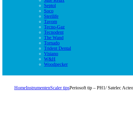
Safe Relax
Septol
Soco
Sterilife
Tavom
Tecno-Gaz
Tecnodent
The Wand
Tornado
Trident Dental
Visiano
W&H
Woodpecker
Home
Instrumenten
Scaler tips
Periosoft tip – PH1/ Satelec Acte