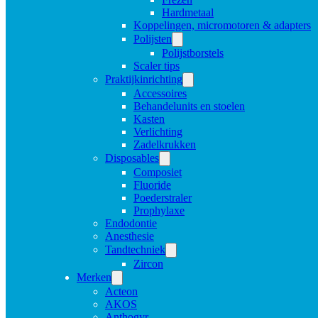
Hardmetaal
Koppelingen, micromotoren & adapters
Polijsten
Polijstborstels
Scaler tips
Praktijkinrichting
Accessoires
Behandelunits en stoelen
Kasten
Verlichting
Zadelkrukken
Disposables
Composiet
Fluoride
Poederstraler
Prophylaxe
Endodontie
Anesthesie
Tandtechniek
Zircon
Merken
Acteon
AKOS
Anthogyr