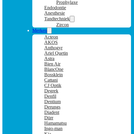
Prophylaxe
Endodontie
Anesthesie
Tandtechniek
Zircon
Merken
Acteon
AKOS
Anthogyr
Ariel Quetin
Astra
Bien Air
BlancOne
Bossklein
Cattani
CJ Optik
Degrek
Denfil
Dentium
Derungs
Diadent
Dürr
Hamamatsu
Ingo-man
Kia