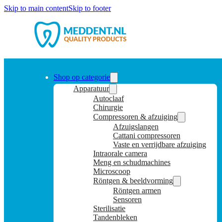
Skip to main content
Skip to footer
Shop op categorie
Apparatuur
Autoclaaf
Chirurgie
Compressoren & afzuiging
Afzuigslangen
Cattani compressoren
Vaste en verrijdbare afzuiging
Intraorale camera
Meng en schudmachines
Microscoop
Röntgen & beeldvorming
Röntgen armen
Sensoren
Sterilisatie
Tandenbleken