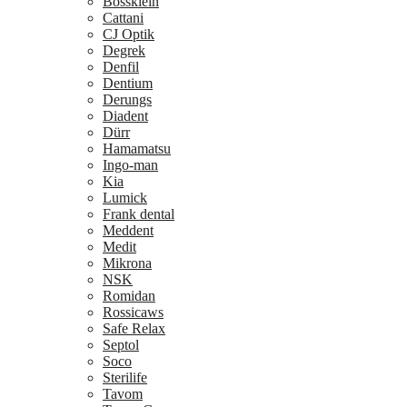
Bossklein
Cattani
CJ Optik
Degrek
Denfil
Dentium
Derungs
Diadent
Dürr
Hamamatsu
Ingo-man
Kia
Lumick
Frank dental
Meddent
Medit
Mikrona
NSK
Romidan
Rossicaws
Safe Relax
Septol
Soco
Sterilife
Tavom