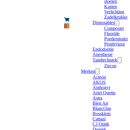
stoelen
Kasten
Verlichting
Zadelkrukken
Disposables
0
Composiet
Fluoride
Poederstraler
Prophylaxe
Endodontie
Anesthesie
Tandtechniek
Zircon
Merken
Acteon
AKOS
Anthogyr
Ariel Quetin
Astra
Bien Air
BlancOne
Bossklein
Cattani
CJ Optik
Degrek