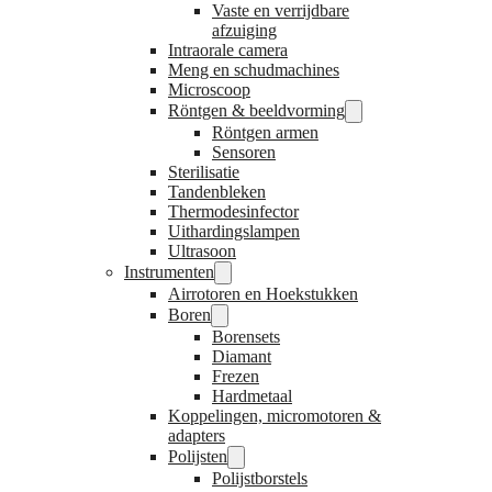
Vaste en verrijdbare
afzuiging
Intraorale camera
Meng en schudmachines
Microscoop
Röntgen & beeldvorming
Röntgen armen
Sensoren
Sterilisatie
Tandenbleken
Thermodesinfector
Uithardingslampen
Ultrasoon
Instrumenten
Airrotoren en Hoekstukken
Boren
Borensets
Diamant
Frezen
Hardmetaal
Koppelingen, micromotoren &
adapters
Polijsten
Polijstborstels