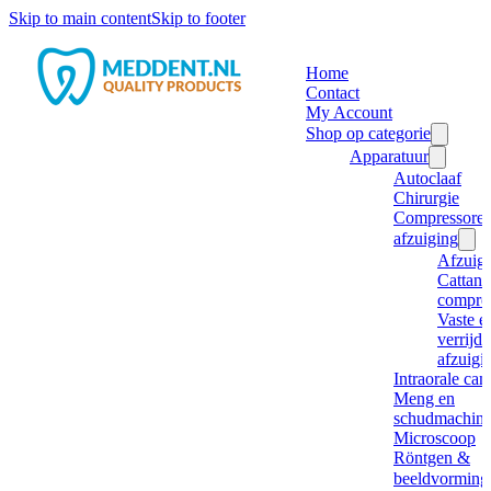
Skip to main content
Skip to footer
Home
Contact
My Account
Shop op categorie
Apparatuur
Autoclaaf
Chirurgie
Compressore
afzuiging
Afzuig
Cattani
compre
Vaste e
verrijd
afzuigi
Intraorale ca
Meng en
schudmachine
Microscoop
Röntgen &
beeldvorming