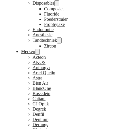
Disposables
Composiet
Fluoride
Poederstraler
Prophylaxe
Endodontie
Anesthesie
Tandtechniek
Zircon
Merken
Acteon
AKOS
Anthogyr
Ariel Quetin
Astra
Bien Air
BlancOne
Bossklein
Cattani
CJ Optik
Degrek
Denfil
Dentium
Derungs