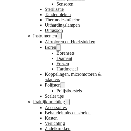
Sensoren
Sterilisatie
Tandenbleken
Thermodesinfector
Uithardingslampen
Ultrasoon
Instrumenten
Airrotoren en Hoekstukken
Boren
Borensets
Diamant
Frezen
Hardmetaal
Koppelingen, micromotoren &
adapters
Polijsten
Polijstborstels
Scaler tips
Praktijkinrichting
Accessoires
Behandelunits en stoelen
Kasten
Verlichting
Zadelkrukken