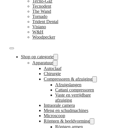
Tecno-Gaz
Tecnodent
The Wand
Tornado
Trident Dental
Visiano
W&H
Woodpecker
Shop op categorie
Apparatuur
Autoclaaf
Chirurgie
Compressoren & afzuiging
Afzuigslangen
Cattani compressoren
Vaste en verrijdbare
afzuiging
Intraorale camera
Meng en schudmachines
Microscoop
Röntgen & beeldvorming
Röntgen armen