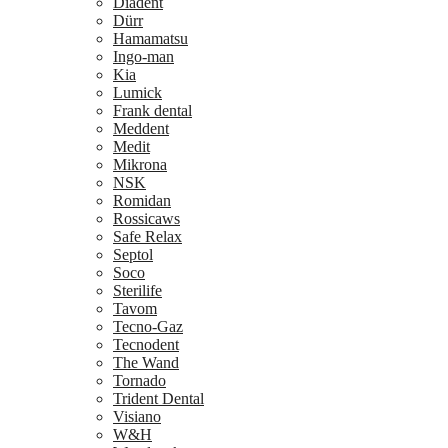
Diadent
Dürr
Hamamatsu
Ingo-man
Kia
Lumick
Frank dental
Meddent
Medit
Mikrona
NSK
Romidan
Rossicaws
Safe Relax
Septol
Soco
Sterilife
Tavom
Tecno-Gaz
Tecnodent
The Wand
Tornado
Trident Dental
Visiano
W&H