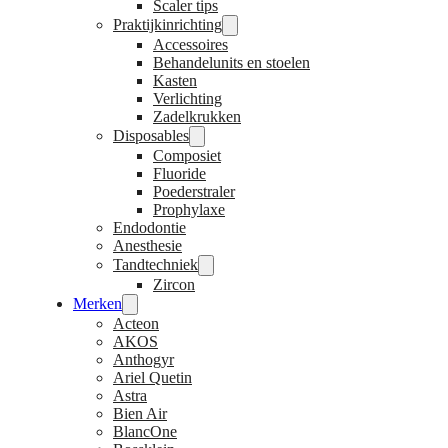
Scaler tips
Praktijkinrichting
Accessoires
Behandelunits en stoelen
Kasten
Verlichting
Zadelkrukken
Disposables
Composiet
Fluoride
Poederstraler
Prophylaxe
Endodontie
Anesthesie
Tandtechniek
Zircon
Merken
Acteon
AKOS
Anthogyr
Ariel Quetin
Astra
Bien Air
BlancOne