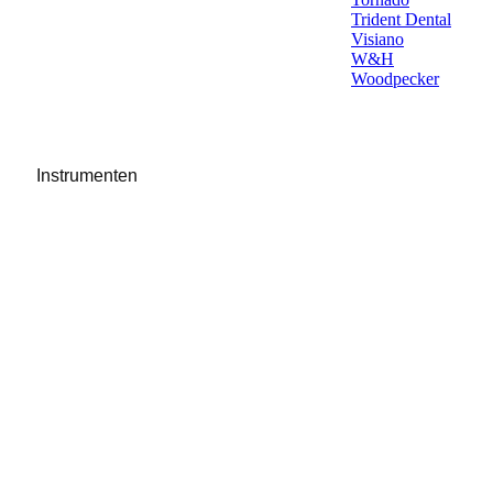
Trident Dental
Visiano
W&H
Woodpecker
Instrumenten